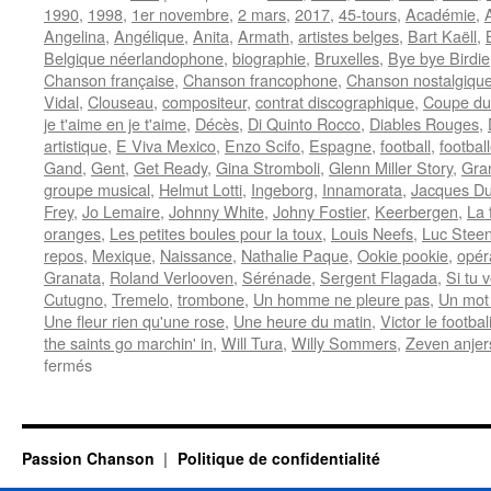
1990
,
1998
,
1er novembre
,
2 mars
,
2017
,
45-tours
,
Académie
,
Angelina
,
Angélique
,
Anita
,
Armath
,
artistes belges
,
Bart Kaëll
,
Belgique néerlandophone
,
biographie
,
Bruxelles
,
Bye bye Birdie
Chanson française
,
Chanson francophone
,
Chanson nostalgiqu
Vidal
,
Clouseau
,
compositeur
,
contrat discographique
,
Coupe du
je t'aime en je t'aime
,
Décès
,
Di Quinto Rocco
,
Diables Rouges
,
artistique
,
E Viva Mexico
,
Enzo Scifo
,
Espagne
,
football
,
footbal
Gand
,
Gent
,
Get Ready
,
Gina Stromboli
,
Glenn Miller Story
,
Gra
groupe musical
,
Helmut Lotti
,
Ingeborg
,
Innamorata
,
Jacques Du
Frey
,
Jo Lemaire
,
Johnny White
,
Johny Fostier
,
Keerbergen
,
La 
oranges
,
Les petites boules pour la toux
,
Louis Neefs
,
Luc Stee
repos
,
Mexique
,
Naissance
,
Nathalie Paque
,
Ookie pookie
,
opér
Granata
,
Roland Verlooven
,
Sérénade
,
Sergent Flagada
,
Si tu 
Cutugno
,
Tremelo
,
trombone
,
Un homme ne pleure pas
,
Un mot 
Une fleur rien qu'une rose
,
Une heure du matin
,
Victor le footbal
the saints go marchin' in
,
Will Tura
,
Willy Sommers
,
Zeven anjer
sur
fermés
VERLOOVEN
Roland
(ARMATH)
Passion Chanson
Politique de confidentialité