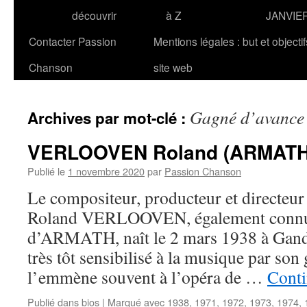
découvrir
à Z
JANVIE
Contacter Passion
Mentions légales : but et objecti
Chanson
site web
Gagné d’avance
Archives par mot-clé :
VERLOOVEN Roland (ARMATH
Publié le
1 novembre 2020
par
Passion Chanson
Le compositeur, producteur et directeur 
Roland VERLOOVEN, également connu
d’ARMATH, naît le 2 mars 1938 à Gand 
très tôt sensibilisé à la musique par son
l’emmène souvent à l’opéra de …
Conti
Publié dans
bios
|
Marqué avec
1938
,
1971
,
1972
,
1973
,
1974
,