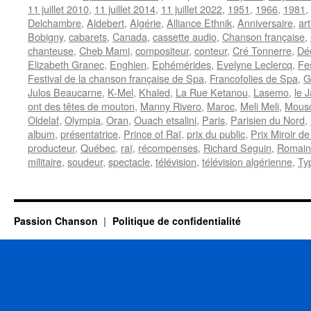
11 juillet 2010
,
11 juillet 2014
,
11 juillet 2022
,
1951
,
1966
,
1981
,
Delchambre
,
Aldebert
,
Algérie
,
Alliance Ethnik
,
Anniversaire
,
ar
Bobigny
,
cabarets
,
Canada
,
cassette audio
,
Chanson française
,
chanteuse
,
Cheb Mami
,
compositeur
,
conteur
,
Cré Tonnerre
,
Dé
Elizabeth Granec
,
Enghien
,
Ephémérides
,
Evelyne Leclercq
,
Fes
Festival de la chanson française de Spa
,
Francofolies de Spa
,
G
Julos Beaucarne
,
K-Mel
,
Khaled
,
La Rue Ketanou
,
Lasemo
,
le 
ont des têtes de mouton
,
Manny Rivero
,
Maroc
,
Meli Meli
,
Mous
Oldelaf
,
Olympia
,
Oran
,
Ouach etsalini
,
Paris
,
Parisien du Nord
,
album
,
présentatrice
,
Prince of Raï
,
prix du public
,
Prix Miroir d
producteur
,
Québec
,
raï
,
récompenses
,
Richard Seguin
,
Romain 
militaire
,
soudeur
,
spectacle
,
télévision
,
télévision algérienne
,
Ty
Passion Chanson
Politique de confidentialité