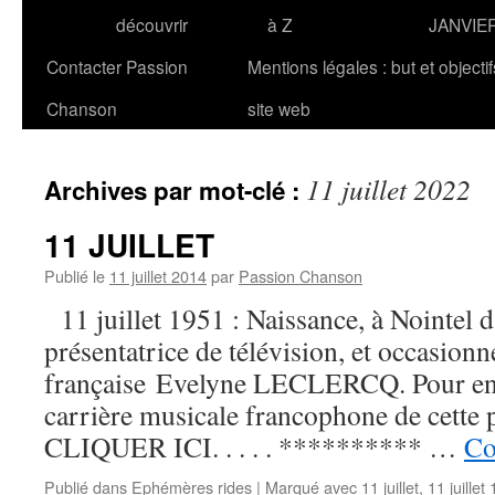
découvrir
à Z
JANVIE
Contacter Passion
Mentions légales : but et objecti
Chanson
site web
11 juillet 2022
Archives par mot-clé :
11 JUILLET
Publié le
11 juillet 2014
par
Passion Chanson
11 juillet 1951 : Naissance, à Nointel d
présentatrice de télévision, et occasionn
française Evelyne LECLERCQ. Pour en s
carrière musicale francophone de cette p
CLIQUER ICI. . . . . ********** …
Co
Publié dans
Ephémères rides
|
Marqué avec
11 juillet
,
11 juillet