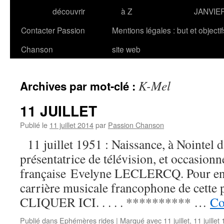
découvrir
à Z
JANVIE
Contacter Passion
Mentions légales : but et objecti
Chanson
site web
K-Mel
Archives par mot-clé :
11 JUILLET
Publié le
11 juillet 2014
par
Passion Chanson
11 juillet 1951 : Naissance, à Nointel d
présentatrice de télévision, et occasionn
française Evelyne LECLERCQ. Pour en s
carrière musicale francophone de cette p
CLIQUER ICI. . . . . ********** …
Co
Publié dans
Ephémères rides
|
Marqué avec
11 juillet
,
11 juillet