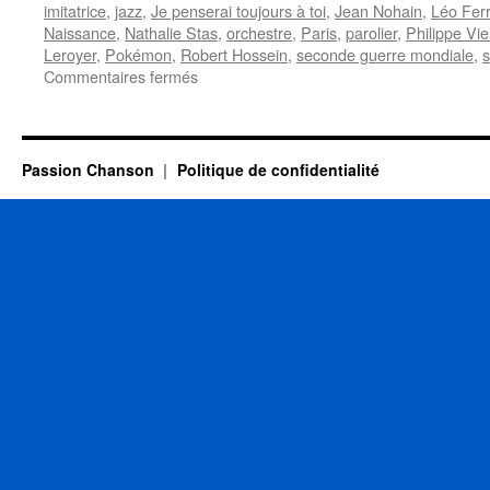
imitatrice
,
jazz
,
Je penserai toujours à toi
,
Jean Nohain
,
Léo Fer
Naissance
,
Nathalie Stas
,
orchestre
,
Paris
,
parolier
,
Philippe Vi
Leroyer
,
Pokémon
,
Robert Hossein
,
seconde guerre mondiale
,
s
sur
Commentaires fermés
16
DECEMBRE
Passion Chanson
Politique de confidentialité