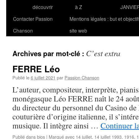
découvrir
à Z
JANVIE
Contacter Passion
Mentions légales : but et objecti
Chanson
site web
C’est extra
Archives par mot-clé :
FERRE Léo
Publié le
6 juillet 2021
par
Passion Chanson
L’auteur, compositeur, interprète, pianis
monégasque Léo FERRE naît le 24 août
du directeur du personnel du Casino de
couturière d’origine italienne, il s’intéres
musique. Il intègre ainsi …
Continuer l
Publié dans
bios
|
Marqué avec
14 juillet
,
14 juillet 1993
,
1916
,
1