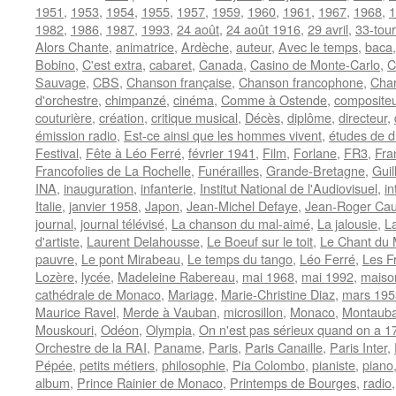
1951
,
1953
,
1954
,
1955
,
1957
,
1959
,
1960
,
1961
,
1967
,
1968
,
1
1982
,
1986
,
1987
,
1993
,
24 août
,
24 août 1916
,
29 avril
,
33-tou
Alors Chante
,
animatrice
,
Ardèche
,
auteur
,
Avec le temps
,
baca
Bobino
,
C'est extra
,
cabaret
,
Canada
,
Casino de Monte-Carlo
,
C
Sauvage
,
CBS
,
Chanson française
,
Chanson francophone
,
Char
d'orchestre
,
chimpanzé
,
cinéma
,
Comme à Ostende
,
compositeu
couturière
,
création
,
critique musical
,
Décès
,
diplôme
,
directeur
,
émission radio
,
Est-ce ainsi que les hommes vivent
,
études de dr
Festival
,
Fête à Léo Ferré
,
février 1941
,
Film
,
Forlane
,
FR3
,
Fra
Francofolies de La Rochelle
,
Funérailles
,
Grande-Bretagne
,
Guil
INA
,
inauguration
,
infanterie
,
Institut National de l'Audiovisuel
,
in
Italie
,
janvier 1958
,
Japon
,
Jean-Michel Defaye
,
Jean-Roger Ca
journal
,
journal télévisé
,
La chanson du mal-aimé
,
La jalousie
,
La
d'artiste
,
Laurent Delahousse
,
Le Boeuf sur le toit
,
Le Chant du
pauvre
,
Le pont Mirabeau
,
Le temps du tango
,
Léo Ferré
,
Les F
Lozère
,
lycée
,
Madeleine Rabereau
,
mai 1968
,
mai 1992
,
maiso
cathédrale de Monaco
,
Mariage
,
Marie-Christine Diaz
,
mars 195
Maurice Ravel
,
Merde à Vauban
,
microsillon
,
Monaco
,
Montaub
Mouskouri
,
Odéon
,
Olympia
,
On n'est pas sérieux quand on a 1
Orchestre de la RAI
,
Paname
,
Paris
,
Paris Canaille
,
Paris Inter
,
Pépée
,
petits métiers
,
philosophie
,
Pia Colombo
,
pianiste
,
piano
album
,
Prince Rainier de Monaco
,
Printemps de Bourges
,
radio