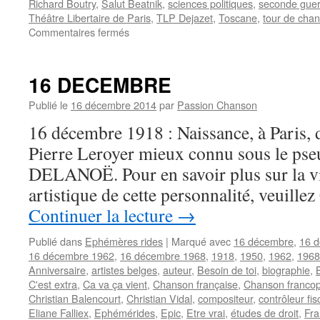
Richard Boutry
,
Salut Beatnik
,
sciences politiques
,
seconde guer
Théâtre Libertaire de Paris
,
TLP Dejazet
,
Toscane
,
tour de chan
sur
Commentaires fermés
FERRE
Léo
16 DECEMBRE
Publié le
16 décembre 2014
par
Passion Chanson
16 décembre 1918 : Naissance, à Paris, d
Pierre Leroyer mieux connu sous le ps
DELANOË. Pour en savoir plus sur la vi
artistique de cette personnalité, veuill
Continuer la lecture
→
Publié dans
Ephémères rides
|
Marqué avec
16 décembre
,
16 
16 décembre 1962
,
16 décembre 1968
,
1918
,
1950
,
1962
,
1968
Anniversaire
,
artistes belges
,
auteur
,
Besoin de toi
,
biographie
,
C'est extra
,
Ca va ça vient
,
Chanson française
,
Chanson franco
Christian Balencourt
,
Christian Vidal
,
compositeur
,
contrôleur fis
Eliane Falliex
,
Ephémérides
,
Epic
,
Etre vrai
,
études de droit
,
Fra