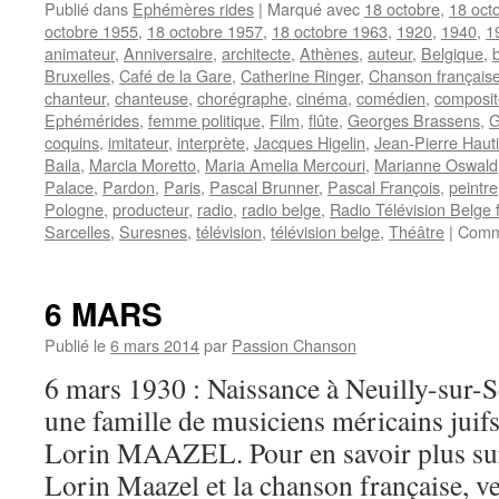
Publié dans
Ephémères rides
|
Marqué avec
18 octobre
,
18 oct
octobre 1955
,
18 octobre 1957
,
18 octobre 1963
,
1920
,
1940
,
1
animateur
,
Anniversaire
,
architecte
,
Athènes
,
auteur
,
Belgique
,
Bruxelles
,
Café de la Gare
,
Catherine Ringer
,
Chanson français
chanteur
,
chanteuse
,
chorégraphe
,
cinéma
,
comédien
,
composit
Ephémérides
,
femme politique
,
Film
,
flûte
,
Georges Brassens
,
G
coquins
,
imitateur
,
interprète
,
Jacques Higelin
,
Jean-Pierre Hauti
Baila
,
Marcia Moretto
,
Maria Amelia Mercouri
,
Marianne Oswald
Palace
,
Pardon
,
Paris
,
Pascal Brunner
,
Pascal François
,
peintre
Pologne
,
producteur
,
radio
,
radio belge
,
Radio Télévision Belge
Sarcelles
,
Suresnes
,
télévision
,
télévision belge
,
Théâtre
|
Comm
6 MARS
Publié le
6 mars 2014
par
Passion Chanson
6 mars 1930 : Naissance à Neuilly-sur-S
une famille de musiciens méricains juifs
Lorin MAAZEL. Pour en savoir plus sur 
Lorin Maazel et la chanson française, 