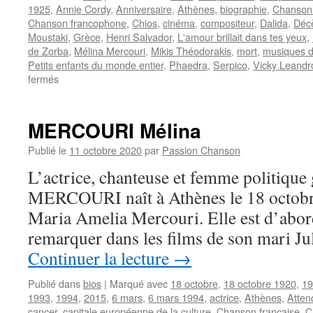
1925
,
Annie Cordy
,
Anniversaire
,
Athènes
,
biographie
,
Chanson
Chanson francophone
,
Chios
,
cinéma
,
compositeur
,
Dalida
,
Déc
Moustaki
,
Grèce
,
Henri Salvador
,
L'amour brillait dans tes yeux
,
de Zorba
,
Mélina Mercouri
,
Mikis Théodorakis
,
mort
,
musiques d
Petits enfants du monde entier
,
Phaedra
,
Serpico
,
Vicky Leandr
sur
fermés
THEODORAKIS
Mikis
MERCOURI Mélina
Publié le
11 octobre 2020
par
Passion Chanson
L’actrice, chanteuse et femme politique
MERCOURI naît à Athènes le 18 octobr
Maria Amelia Mercouri. Elle est d’abord 
remarquer dans les films de son mari Ju
Continuer la lecture
→
Publié dans
bios
|
Marqué avec
18 octobre
,
18 octobre 1920
,
19
1993
,
1994
,
2015
,
6 mars
,
6 mars 1994
,
actrice
,
Athènes
,
Atten
cancer
,
capitale européenne de la culture
,
Chanson française
,
C