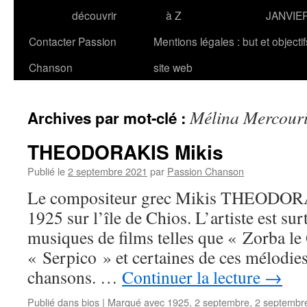
découvrir
à Z
JANVIE
Contacter Passion
Mentions légales : but et objecti
Chanson
site web
Mélina Mercour
Archives par mot-clé :
THEODORAKIS Mikis
Publié le
2 septembre 2021
par
Passion Chanson
Le compositeur grec Mikis THEODORAKI
1925 sur l’île de Chios. L’artiste est su
musiques de films telles que « Zorba le
« Serpico » et certaines de ces mélodie
chansons. …
Continuer la lecture
→
Publié dans
bios
|
Marqué avec
1925
,
2 septembre
,
2 septembr