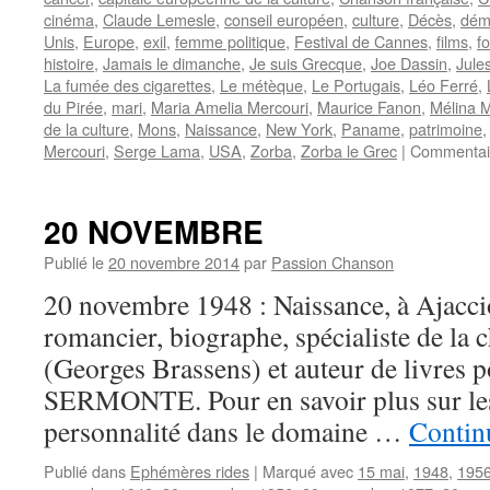
cinéma
,
Claude Lemesle
,
conseil européen
,
culture
,
Décès
,
dém
Unis
,
Europe
,
exil
,
femme politique
,
Festival de Cannes
,
films
,
f
histoire
,
Jamais le dimanche
,
Je suis Grecque
,
Joe Dassin
,
Jule
La fumée des cigarettes
,
Le métèque
,
Le Portugais
,
Léo Ferré
,
du Pirée
,
mari
,
Maria Amelia Mercouri
,
Maurice Fanon
,
Mélina M
de la culture
,
Mons
,
Naissance
,
New York
,
Paname
,
patrimoine
Mercouri
,
Serge Lama
,
USA
,
Zorba
,
Zorba le Grec
|
Commentai
20 NOVEMBRE
Publié le
20 novembre 2014
par
Passion Chanson
20 novembre 1948 : Naissance, à Ajacci
romancier, biographe, spécialiste de la
(Georges Brassens) et auteur de livres 
SERMONTE. Pour en savoir plus sur les 
personnalité dans le domaine …
Continu
Publié dans
Ephémères rides
|
Marqué avec
15 mai
,
1948
,
195