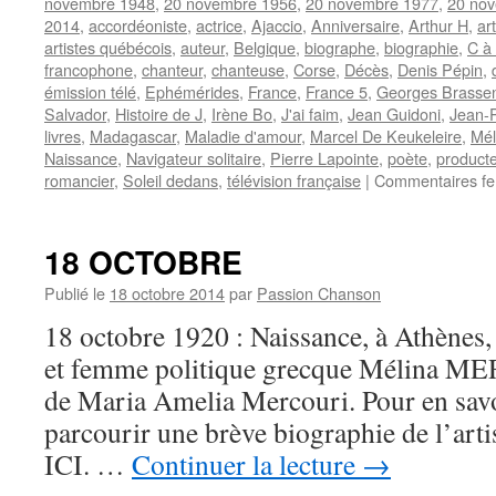
novembre 1948
,
20 novembre 1956
,
20 novembre 1977
,
20 no
2014
,
accordéoniste
,
actrice
,
Ajaccio
,
Anniversaire
,
Arthur H
,
ar
artistes québécois
,
auteur
,
Belgique
,
biographe
,
biographie
,
C à
francophone
,
chanteur
,
chanteuse
,
Corse
,
Décès
,
Denis Pépin
,
émission télé
,
Ephémérides
,
France
,
France 5
,
Georges Brasse
Salvador
,
Histoire de J
,
Irène Bo
,
J'ai faim
,
Jean Guidoni
,
Jean-
livres
,
Madagascar
,
Maladie d'amour
,
Marcel De Keukeleire
,
Mél
Naissance
,
Navigateur solitaire
,
Pierre Lapointe
,
poète
,
product
romancier
,
Soleil dedans
,
télévision française
|
Commentaires f
18 OCTOBRE
Publié le
18 octobre 2014
par
Passion Chanson
18 octobre 1920 : Naissance, à Athènes, 
et femme politique grecque Mélina M
de Maria Amelia Mercouri. Pour en savoi
parcourir une brève biographie de l’ar
ICI. …
Continuer la lecture
→