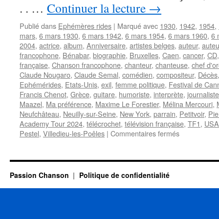
. . …
Continuer la lecture
→
Publié dans
Ephémères rides
|
Marqué avec
1930
,
1942
,
1954
,
mars
,
6 mars 1930
,
6 mars 1942
,
6 mars 1954
,
6 mars 1960
,
6 
2004
,
actrice
,
album
,
Anniversaire
,
artistes belges
,
auteur
,
auteu
francophone
,
Bénabar
,
biographie
,
Bruxelles
,
Caen
,
cancer
,
CD
française
,
Chanson francophone
,
chanteur
,
chanteuse
,
chef d'o
Claude Nougaro
,
Claude Semal
,
comédien
,
compositeur
,
Décès
Ephémérides
,
Etats-Unis
,
exil
,
femme politique
,
Festival de Can
Francis Chenot
,
Grèce
,
guitare
,
humoriste
,
interprète
,
journaliste
Maazel
,
Ma préférence
,
Maxime Le Forestier
,
Mélina Mercouri
,
Neufchâteau
,
Neuilly-sur-Seine
,
New York
,
parrain
,
Petitvoir
,
Pie
Academy Tour 2024
,
télécrochet
,
télévision française
,
TF1
,
USA
sur
Pestel
,
Villedieu-les-Poêles
|
Commentaires fermés
6
MARS
Passion Chanson
Politique de confidentialité