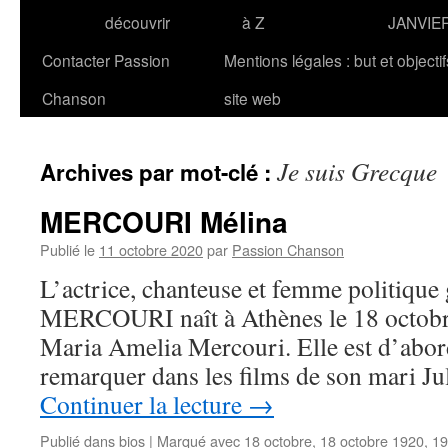
découvrir
à Z
JANVIE
Contacter Passion
Mentions légales : but et objecti
Chanson
site web
Je suis Grecque
Archives par mot-clé :
MERCOURI Mélina
Publié le
11 octobre 2020
par
Passion Chanson
L’actrice, chanteuse et femme politique
MERCOURI naît à Athènes le 18 octobr
Maria Amelia Mercouri. Elle est d’abord 
remarquer dans les films de son mari Ju
Continuer la lecture
→
Publié dans
bios
|
Marqué avec
18 octobre
,
18 octobre 1920
,
19