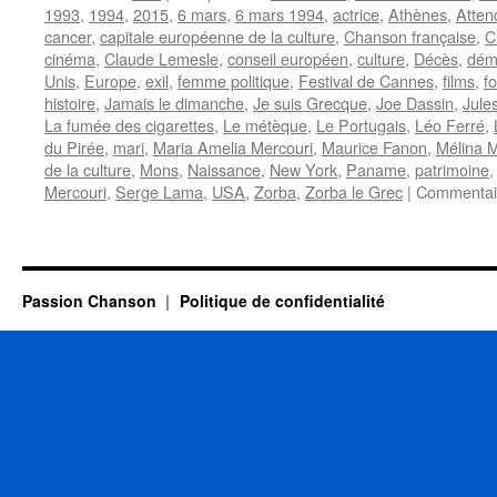
1993
,
1994
,
2015
,
6 mars
,
6 mars 1994
,
actrice
,
Athènes
,
Atten
cancer
,
capitale européenne de la culture
,
Chanson française
,
C
cinéma
,
Claude Lemesle
,
conseil européen
,
culture
,
Décès
,
dém
Unis
,
Europe
,
exil
,
femme politique
,
Festival de Cannes
,
films
,
f
histoire
,
Jamais le dimanche
,
Je suis Grecque
,
Joe Dassin
,
Jule
La fumée des cigarettes
,
Le métèque
,
Le Portugais
,
Léo Ferré
,
du Pirée
,
mari
,
Maria Amelia Mercouri
,
Maurice Fanon
,
Mélina M
de la culture
,
Mons
,
Naissance
,
New York
,
Paname
,
patrimoine
Mercouri
,
Serge Lama
,
USA
,
Zorba
,
Zorba le Grec
|
Commentai
Passion Chanson
Politique de confidentialité