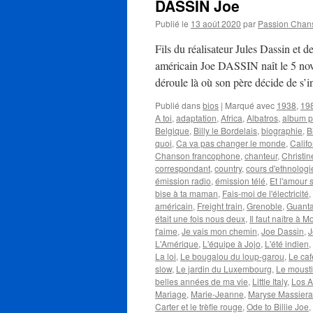
DASSIN Joe
Publié le
13 août 2020
par
Passion Chan
Fils du réalisateur Jules Dassin et d
américain Joe DASSIN naît le 5 nov
déroule là où son père décide de s’
Publié dans
bios
|
Marqué avec
1938
,
19
A toi
,
adaptation
,
Africa
,
Albatros
,
album 
Belgique
,
Billy le Bordelais
,
biographie
,
B
quoi
,
Ca va pas changer le monde
,
Califo
Chanson francophone
,
chanteur
,
Christi
correspondant
,
country
,
cours d'ethnologi
émission radio
,
émission télé
,
Et l'amour 
bise à ta maman
,
Fais-moi de l'électricité
,
américain
,
Freight train
,
Grenoble
,
Guant
était une fois nous deux
,
Il faut naître à 
t'aime
,
Je vais mon chemin
,
Joe Dassin
,
J
L'Amérique
,
L'équipe à Jojo
,
L'été indien
,
La loi
,
Le bougalou du loup-garou
,
Le caf
slow
,
Le jardin du Luxembourg
,
Le moust
belles années de ma vie
,
Little Italy
,
Los A
Mariage
,
Marie-Jeanne
,
Maryse Massiera
Carter et le trèfle rouge
,
Ode to Billie Joe
,