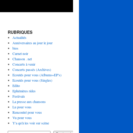
RUBRIQUES
Actualités
Anniversaires au jour le jour
bios
Carnet noir
Chanson . net
Concerts à venir
Concerts passés (Archives)
Ecoutés pour vous (Albums+EP's)
Ecoutés pour vous (Singles)
Edito
Ephémères rides
Festivals
La presse aux chansons
Lu pour vous
Rencontré pour vous
Vu pour vous
Y'a qu'à les voir sur scène