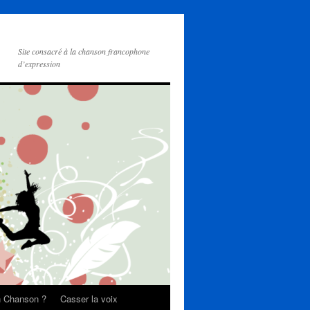
Site consacré à la chanson francophone
d’expression
on Chanson ?
Casser la voix