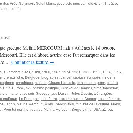
n des Prés
,
Satyricon
,
Soleil blanc
,
spectacle musical
,
télévision
,
Théâtre
,
sur
aires fermés
NOËL
Magali
hanson
itique grecque Mélina MERCOURI naît à Athènes le 18 octobre
rcouri. Elle est d’abord actrice et se fait remarquer dans les
père …
Continuer la lecture
→
re
,
18 octobre 1920
,
1920
,
1960
,
1967
,
1974
,
1981
,
1985
,
1993
,
1994
,
2015
,
tendre attendre
,
Belgique
,
biographie
,
cancer
,
capitale européenne de la
ncophone
,
chanteuse
,
cinéma
,
Claude Lemesle
,
conseil européen
,
culture
,
ts-Unis
,
Europe
,
exil
,
femme politique
,
Festival de Cannes
,
films
,
fondation
,
s le dimanche
,
Je suis Grecque
,
Joe Dassin
,
Jules Dassin
,
L'étrangère
,
e métèque
,
Le Portugais
,
Léo Ferré
,
Les bateaux de Samos
,
Les enfants du
ce Fanon
,
Mélina Mercouri
,
Mikis Théodorakis
,
ministre de la culture
,
Mons
,
ne
,
Pour toi ma fille
,
rue
,
rue Mélina Mercouri
,
Serge Lama
,
USA
,
Zorba
,
RCOURI
ina