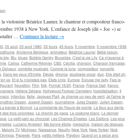
son
e la violoniste Béatrice Launer, le chanteur et compositeur franco-
embre 1938 à New York. L’enfance de Joseph (dit « Joe ») se
installer …
Continuer la lecture
→
80
,
20 août
,
20 août 1980
,
33-tours
,
45-tours
,
5 novembre
,
5 novembre 1938
,
posthume
,
Ancienne Belgique
,
animateur
,
Béatrice Launer
,
Bébé requin
,
ip bip
,
Blu
,
blues
,
Bobbie Gentry
,
Bruxelles
,
C'est la vie Lily
,
Ca m'avance à
rnie
,
Carlos
,
Catherine Régnier
,
CBS
,
Cécilia
,
chanson
,
Chanson française
,
ne Delvaux
,
comédie musicale
,
Comme la lune
,
compositeur
,
concerts
,
e
,
Dans les yeux d'Emilie
,
Décès
,
divorce
,
doublage vocal
,
duo
,
Elle était oh
,
s'en va
,
Et si tu n'existais pas
,
Etats-Unis
,
Europe
,
Excuse me lady
,
Fais la
figurant
,
figuration
,
Film
,
folk
,
Format 16/20
,
France
,
France Gall
,
franco-
anamera
,
Hélène Ségara
,
Hollywood Forever Cemetery
,
hospitalisation
,
Il
Monaco
,
infarctus
,
Italie
,
Jacques Plaît
,
Je change un peu de vent
,
Je t'aime je
onathan Dassin
,
Joseph Dassin
,
journalisme
,
Jules Dassin
,
Julien Dassin
,
La bande à Bonnot
,
La complainte de l'heure de pointe
,
La fleur aux dents
,
é des trois colombes
,
Le chemin de papa
,
Le costume blanc
,
Le dernier
ique
,
Le petit pain au chocolat
,
Les Champs-Elysées
,
Les Daltons
,
Les plus
ngeles
,
Luciano Angeleri
,
Ma bonne étoile
,
magazine
,
maison de disques
,
,
Melody TV
,
Michigan
,
Naissance
,
Neuilly
,
New York
,
New Yorker
,
Nick
Olympia
,
Papeete
,
Paris
,
petits métiers
,
Playboy
,
Quand on a seize ans
,