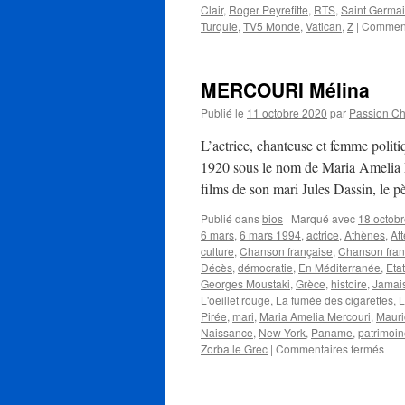
Clair
,
Roger Peyrefitte
,
RTS
,
Saint Germai
Turquie
,
TV5 Monde
,
Vatican
,
Z
|
Comment
MERCOURI Mélina
Publié le
11 octobre 2020
par
Passion C
L’actrice, chanteuse et femme pol
1920 sous le nom de Maria Amelia Me
films de son mari Jules Dassin, le 
Publié dans
bios
|
Marqué avec
18 octob
6 mars
,
6 mars 1994
,
actrice
,
Athènes
,
At
culture
,
Chanson française
,
Chanson fra
Décès
,
démocratie
,
En Méditerranée
,
Eta
Georges Moustaki
,
Grèce
,
histoire
,
Jamai
L'oeillet rouge
,
La fumée des cigarettes
,
L
Pirée
,
mari
,
Maria Amelia Mercouri
,
Mauri
Naissance
,
New York
,
Paname
,
patrimoi
sur
Zorba le Grec
|
Commentaires fermés
ME
Mél