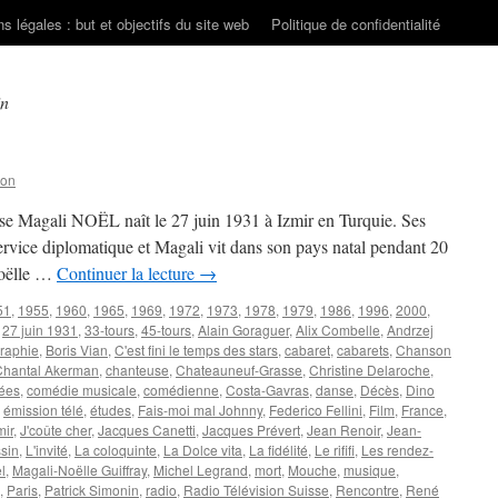
s légales : but et objectifs du site web
Politique de confidentialité
in
son
se Magali NOËL naît le 27 juin 1931 à Izmir en Turquie. Ses
 service diplomatique et Magali vit dans son pays natal pendant 20
Noëlle …
Continuer la lecture
→
51
,
1955
,
1960
,
1965
,
1969
,
1972
,
1973
,
1978
,
1979
,
1986
,
1996
,
2000
,
,
27 juin 1931
,
33-tours
,
45-tours
,
Alain Goraguer
,
Alix Combelle
,
Andrzej
raphie
,
Boris Vian
,
C'est fini le temps des stars
,
cabaret
,
cabarets
,
Chanson
Chantal Akerman
,
chanteuse
,
Chateauneuf-Grasse
,
Christine Delaroche
,
ées
,
comédie musicale
,
comédienne
,
Costa-Gavras
,
danse
,
Décès
,
Dino
,
émission télé
,
études
,
Fais-moi mal Johnny
,
Federico Fellini
,
Film
,
France
,
mir
,
J'coûte cher
,
Jacques Canetti
,
Jacques Prévert
,
Jean Renoir
,
Jean-
sin
,
L'invité
,
La coloquinte
,
La Dolce vita
,
La fidélité
,
Le rififi
,
Les rendez-
l
,
Magali-Noëlle Guiffray
,
Michel Legrand
,
mort
,
Mouche
,
musique
,
,
Paris
,
Patrick Simonin
,
radio
,
Radio Télévision Suisse
,
Rencontre
,
René