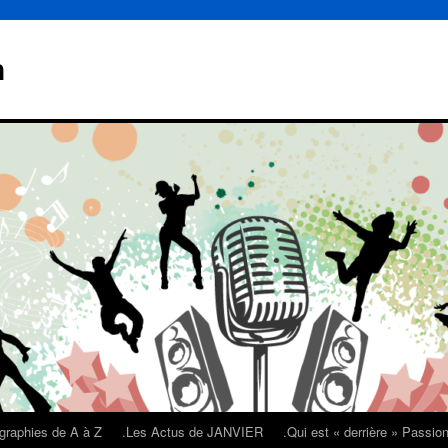
n
graphies de A à Z
.Les Actus de JANVIER
.Qui est « derrière » Passi