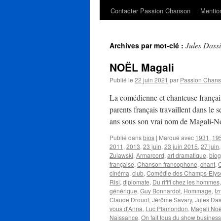
Contacter Passion Chanson
Mention
Jules Dass
Archives par mot-clé :
NOËL Magali
Publié le
22 juin 2021
par
Passion Chan
La comédienne et chanteuse françai
parents français travaillent dans le
ans sous son vrai nom de Magali-
Publié dans
bios
|
Marqué avec
1931
,
19
2011
,
2013
,
23 juin
,
23 juin 2015
,
27 juin
Zulawski
,
Armarcord
,
art dramatique
,
biog
française
,
Chanson francophone
,
chant
,
cinéma
,
club
,
Comédie des Champs-Elys
Risi
,
diplomate
,
Du rififi chez les hommes
générique
,
Guy Bonnardot
,
Hommage
,
Iz
Claude Drouot
,
Jérôme Savary
,
Jules Das
vous d'Anna
,
Luc Plamondon
,
Magali Noë
Naissance
,
On fait tous du show business