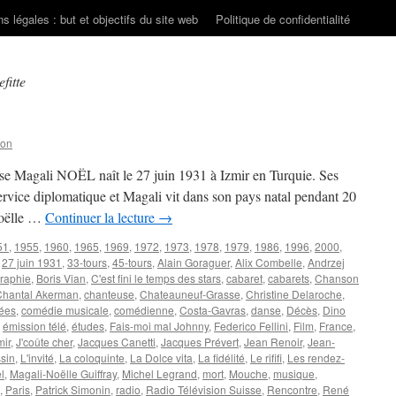
s légales : but et objectifs du site web
Politique de confidentialité
fitte
son
se Magali NOËL naît le 27 juin 1931 à Izmir en Turquie. Ses
 service diplomatique et Magali vit dans son pays natal pendant 20
Noëlle …
Continuer la lecture
→
51
,
1955
,
1960
,
1965
,
1969
,
1972
,
1973
,
1978
,
1979
,
1986
,
1996
,
2000
,
,
27 juin 1931
,
33-tours
,
45-tours
,
Alain Goraguer
,
Alix Combelle
,
Andrzej
raphie
,
Boris Vian
,
C'est fini le temps des stars
,
cabaret
,
cabarets
,
Chanson
Chantal Akerman
,
chanteuse
,
Chateauneuf-Grasse
,
Christine Delaroche
,
ées
,
comédie musicale
,
comédienne
,
Costa-Gavras
,
danse
,
Décès
,
Dino
,
émission télé
,
études
,
Fais-moi mal Johnny
,
Federico Fellini
,
Film
,
France
,
mir
,
J'coûte cher
,
Jacques Canetti
,
Jacques Prévert
,
Jean Renoir
,
Jean-
sin
,
L'invité
,
La coloquinte
,
La Dolce vita
,
La fidélité
,
Le rififi
,
Les rendez-
l
,
Magali-Noëlle Guiffray
,
Michel Legrand
,
mort
,
Mouche
,
musique
,
,
Paris
,
Patrick Simonin
,
radio
,
Radio Télévision Suisse
,
Rencontre
,
René