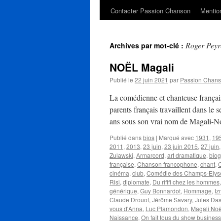
Contacter Passion Chanson
Mention
Roger Peyre
Archives par mot-clé :
NOËL Magali
Publié le
22 juin 2021
par
Passion Chan
La comédienne et chanteuse françai
parents français travaillent dans le
ans sous son vrai nom de Magali-
Publié dans
bios
|
Marqué avec
1931
,
19
2011
,
2013
,
23 juin
,
23 juin 2015
,
27 juin
Zulawski
,
Armarcord
,
art dramatique
,
biog
française
,
Chanson francophone
,
chant
,
cinéma
,
club
,
Comédie des Champs-Elys
Risi
,
diplomate
,
Du rififi chez les hommes
générique
,
Guy Bonnardot
,
Hommage
,
Iz
Claude Drouot
,
Jérôme Savary
,
Jules Das
vous d'Anna
,
Luc Plamondon
,
Magali Noë
Naissance
,
On fait tous du show business