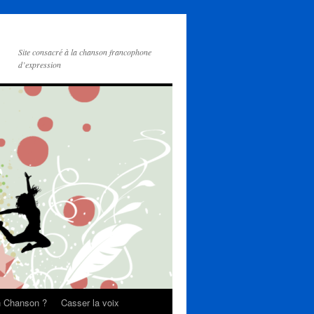
Site consacré à la chanson francophone
d’expression
on Chanson ?
Casser la voix