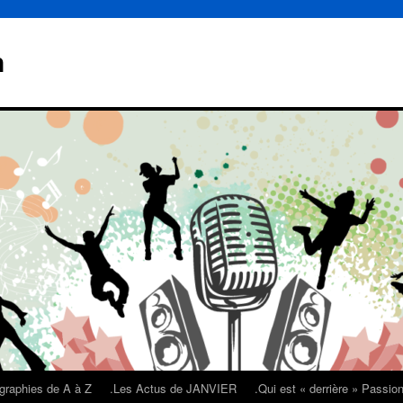
n
graphies de A à Z
.Les Actus de JANVIER
.Qui est « derrière » Passi