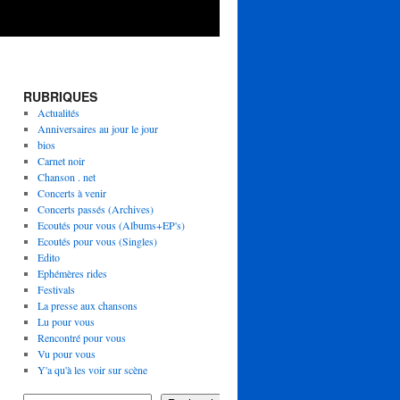
RUBRIQUES
Actualités
Anniversaires au jour le jour
bios
Carnet noir
Chanson . net
Concerts à venir
Concerts passés (Archives)
Ecoutés pour vous (Albums+EP's)
Ecoutés pour vous (Singles)
Edito
Ephémères rides
Festivals
La presse aux chansons
Lu pour vous
Rencontré pour vous
Vu pour vous
Y'a qu'à les voir sur scène