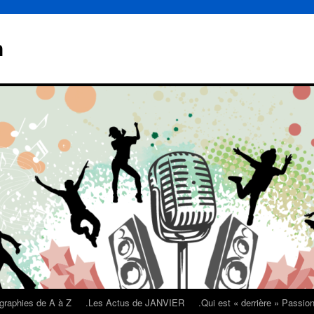
n
graphies de A à Z
.Les Actus de JANVIER
.Qui est « derrière » Passi