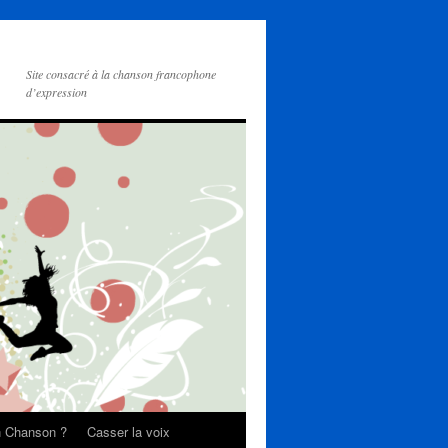
Site consacré à la chanson francophone
d’expression
on Chanson ?
Casser la voix