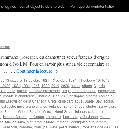
s légales : but et objectifs du site web
Politique de confidentialité
n
hanson
summano (Toscane), du chanteur et acteur français d’origine
 d’Ivo Livi. Pour en savoir plus sur sa vie et connaître sa
. . . . …
Continuer la lecture
→
vec
13 octobre
,
13 octobre 1921
,
13 octobre 1934
,
13 octobre 1945
,
13
re 2020
,
1921
,
1934
,
1945
,
1989
,
2010
,
2020
,
acteur
,
album
,
Algérie
,
 Delplace
,
auteur
,
banlieue parisienne
,
Belgique francophone
,
biographie
,
e
,
chanteur
,
chanteuse
,
Charleroi
,
Chelles
,
Christophe
,
cinéma
,
comédie
rs Eurovision de la Chanson
,
Crète
,
crise cardiaque
,
Daniel Bevilacqua
,
est cyclo
,
Encore une chance
,
enfance
,
Ephémérides
,
études
,
Eurovision
,
rd Berliner
,
Gilbert Bécaud
,
Grèce
,
Henri Golan
,
interprète
,
Ioánna
e
,
Kareen Antonn
,
La Canée
,
La recette
,
Les Lilas
,
lycée Jehan
,
Marie-
uge
,
Mickaël Miro
,
Mon amour
,
Monsummano
,
Montignies-sur-Sambre
,
uvelle Star
,
Paname
,
Paris
,
pauvreté
,
petits métiers
,
Popstar
,
Porte des Lilas
,