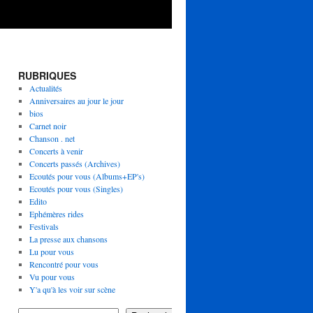
RUBRIQUES
Actualités
Anniversaires au jour le jour
bios
Carnet noir
Chanson . net
Concerts à venir
Concerts passés (Archives)
Ecoutés pour vous (Albums+EP's)
Ecoutés pour vous (Singles)
Edito
Ephémères rides
Festivals
La presse aux chansons
Lu pour vous
Rencontré pour vous
Vu pour vous
Y'a qu'à les voir sur scène