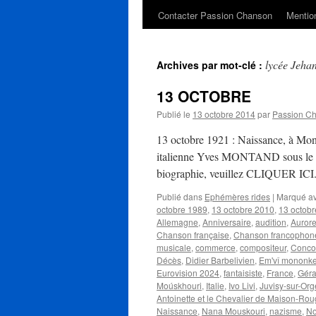
Contacter Passion Chanson
Mention
lycée Jeha
Archives par mot-clé :
13 OCTOBRE
Publié le
13 octobre 2014
par
Passion C
13 octobre 1921 : Naissance, à Mon
italienne Yves MONTAND sous le nom
biographie, veuillez CLIQUER ICI. 
Publié dans
Ephémères rides
|
Marqué a
octobre 1989
,
13 octobre 2010
,
13 octob
Allemagne
,
Anniversaire
,
audition
,
Aurore
Chanson française
,
Chanson francophon
musicale
,
commerce
,
compositeur
,
Concou
Décès
,
Didier Barbelivien
,
Em'vî mononke 
Eurovision 2024
,
fantaisiste
,
France
,
Géra
Moúskhouri
,
Italie
,
Ivo Livi
,
Juvisy-sur-Org
Antoinette et le Chevalier de Maison-Ro
Naissance
,
Nana Mouskouri
,
nazisme
,
No