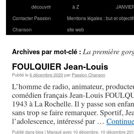
découvrir
à Z
JANVIE
Contacter Passion
Mentions légales : but et objecti
Chanson
site web
La première gorg
Archives par mot-clé :
FOULQUIER Jean-Louis
Publié le
6 décembre 2020
par
Passion Chanson
L’homme de radio, animateur, producteur
comédien français Jean-Louis FOULQUI
1943 à La Rochelle. Il y passe son enfa
sans trop se faire remarquer. Sportif, Je
l’adolescence, intéressé par …
Continue
Publié dans
bios
|
Marqué avec
10 décembre
,
10 décembre 20