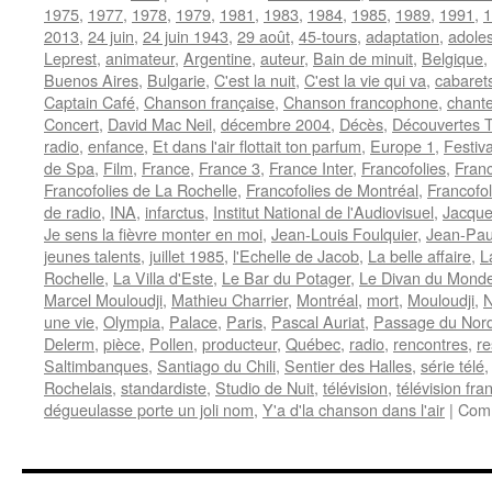
1975
,
1977
,
1978
,
1979
,
1981
,
1983
,
1984
,
1985
,
1989
,
1991
,
1
2013
,
24 juin
,
24 juin 1943
,
29 août
,
45-tours
,
adaptation
,
adole
Leprest
,
animateur
,
Argentine
,
auteur
,
Bain de minuit
,
Belgique
,
Buenos Aires
,
Bulgarie
,
C'est la nuit
,
C'est la vie qui va
,
cabaret
Captain Café
,
Chanson française
,
Chanson francophone
,
chant
Concert
,
David Mac Neil
,
décembre 2004
,
Décès
,
Découvertes 
radio
,
enfance
,
Et dans l'air flottait ton parfum
,
Europe 1
,
Festiva
de Spa
,
Film
,
France
,
France 3
,
France Inter
,
Francofolies
,
Franc
Francofolies de La Rochelle
,
Francofolies de Montréal
,
Francofo
de radio
,
INA
,
infarctus
,
Institut National de l'Audiovisuel
,
Jacque
Je sens la fièvre monter en moi
,
Jean-Louis Foulquier
,
Jean-Pau
jeunes talents
,
juillet 1985
,
l'Echelle de Jacob
,
La belle affaire
,
L
Rochelle
,
La Villa d'Este
,
Le Bar du Potager
,
Le Divan du Mond
Marcel Mouloudji
,
Mathieu Charrier
,
Montréal
,
mort
,
Mouloudji
,
N
une vie
,
Olympia
,
Palace
,
Paris
,
Pascal Auriat
,
Passage du Nor
Delerm
,
pièce
,
Pollen
,
producteur
,
Québec
,
radio
,
rencontres
,
re
Saltimbanques
,
Santiago du Chili
,
Sentier des Halles
,
série télé
Rochelais
,
standardiste
,
Studio de Nuit
,
télévision
,
télévision fra
dégueulasse porte un joli nom
,
Y'a d'la chanson dans l'air
|
Comm