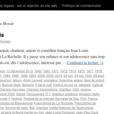
s légales : but et objectifs du site web
Politique de confidentialité
du Monde
is
Chanson
teur, chanteur, auteur et comédien français Jean-Louis
a Rochelle. Il y passe son enfance et son adolescence sans trop
uis est, dès l’adolescence, intéressé par …
Continuer la lecture
→
mbre
,
10 décembre 2013
,
1943
,
1965
,
1971
,
1972
,
1973
,
1975
,
1977
,
1978
,
1
,
1993
,
1995
,
1996
,
2004
,
2008
,
2009
,
2013
,
24 juin
,
24 juin 1943
,
29 août
,
 Souchon
,
album
,
Allain Leprest
,
animateur
,
Argentine
,
auteur
,
Bain de minuit
,
d
,
Buenos Aires
,
Bulgarie
,
C'est la nuit
,
C'est la vie qui va
,
cabarets
,
Café de
Chanson française
,
Chanson francophone
,
chanteur
,
Chili
,
cinéma
,
mbre 2004
,
Décès
,
Découvertes TF1
,
directeur artistique
,
émission radio
,
urope 1
,
Festival
,
Festival de la chanson française de Spa
,
Film
,
France
,
cofolies de Blagoevgrad
,
Francofolies de La Rochelle
,
Francofolies de
nie
,
homme de radio
,
INA
,
infarctus
,
Institut National de l'Audiovisuel
,
,
Je sens la fièvre monter en moi
,
Jean-Louis Foulquier
,
Jean-Paul Cara
,