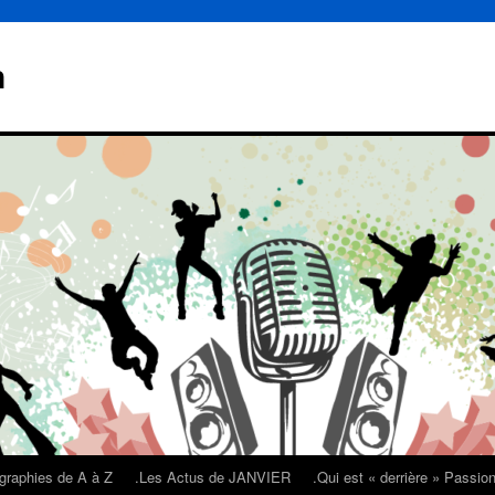
n
graphies de A à Z
.Les Actus de JANVIER
.Qui est « derrière » Passi