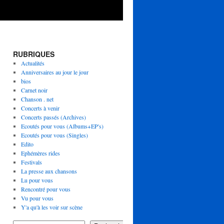
RUBRIQUES
Actualités
Anniversaires au jour le jour
bios
Carnet noir
Chanson . net
Concerts à venir
Concerts passés (Archives)
Ecoutés pour vous (Albums+EP's)
Ecoutés pour vous (Singles)
Edito
Ephémères rides
Festivals
La presse aux chansons
Lu pour vous
Rencontré pour vous
Vu pour vous
Y'a qu'à les voir sur scène