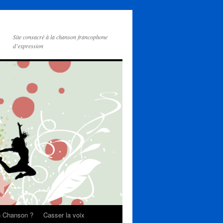
Site consacré à la chanson francophone
d’expression
on Chanson ?
Casser la voix