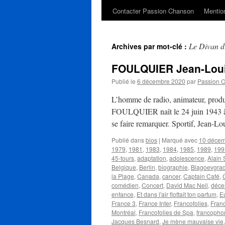
Contacter Passion Chanson
Mention
Le Divan 
Archives par mot-clé :
FOULQUIER Jean-Lou
Publié le
6 décembre 2020
par
Passion 
L’homme de radio, animateur, produc
FOULQUIER naît le 24 juin 1943 à L
se faire remarquer. Sportif, Jean-Lo
Publié dans
bios
|
Marqué avec
10 déce
1979
,
1981
,
1983
,
1984
,
1985
,
1989
,
199
45-tours
,
adaptation
,
adolescence
,
Alain
Belgique
,
Berlin
,
biographie
,
Blagoevgra
la Plage
,
Canada
,
cancer
,
Captain Café
,
comédien
,
Concert
,
David Mac Neil
,
déce
enfance
,
Et dans l'air flottait ton parfum
,
E
France 3
,
France Inter
,
Francofolies
,
Fran
Montréal
,
Francofolies de Spa
,
francopho
Jacques Besnard
,
Je mène mauvaise vie