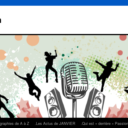
n
graphies de A à Z
.Les Actus de JANVIER
.Qui est « derrière » Passi