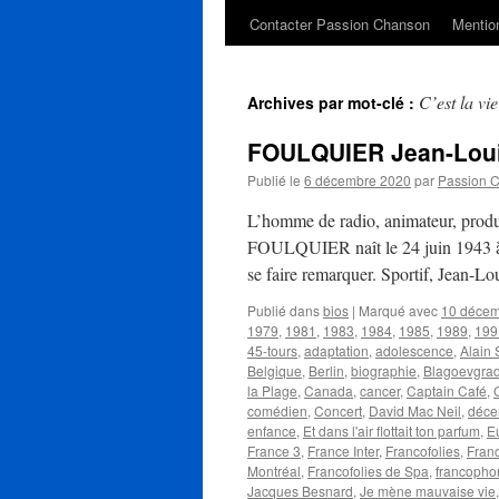
Contacter Passion Chanson
Mention
C’est la vie
Archives par mot-clé :
FOULQUIER Jean-Lou
Publié le
6 décembre 2020
par
Passion 
L’homme de radio, animateur, produc
FOULQUIER naît le 24 juin 1943 à L
se faire remarquer. Sportif, Jean-Lo
Publié dans
bios
|
Marqué avec
10 déce
1979
,
1981
,
1983
,
1984
,
1985
,
1989
,
199
45-tours
,
adaptation
,
adolescence
,
Alain
Belgique
,
Berlin
,
biographie
,
Blagoevgra
la Plage
,
Canada
,
cancer
,
Captain Café
,
comédien
,
Concert
,
David Mac Neil
,
déce
enfance
,
Et dans l'air flottait ton parfum
,
E
France 3
,
France Inter
,
Francofolies
,
Fran
Montréal
,
Francofolies de Spa
,
francopho
Jacques Besnard
,
Je mène mauvaise vie