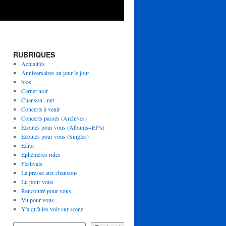
RUBRIQUES
Actualités
Anniversaires au jour le jour
bios
Carnet noir
Chanson . net
Concerts à venir
Concerts passés (Archives)
Ecoutés pour vous (Albums+EP's)
Ecoutés pour vous (Singles)
Edito
Ephémères rides
Festivals
La presse aux chansons
Lu pour vous
Rencontré pour vous
Vu pour vous
Y'a qu'à les voir sur scène