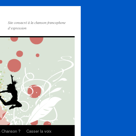
Site consacré à la chanson francophone
d’expression
on Chanson ?
Casser la voix