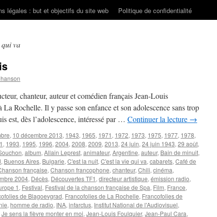
s légales : but et objectifs du site web
Politique de confidentialité
 qui va
is
Chanson
teur, chanteur, auteur et comédien français Jean-Louis
a Rochelle. Il y passe son enfance et son adolescence sans trop
uis est, dès l’adolescence, intéressé par …
Continuer la lecture
→
mbre
,
10 décembre 2013
,
1943
,
1965
,
1971
,
1972
,
1973
,
1975
,
1977
,
1978
,
1
,
1993
,
1995
,
1996
,
2004
,
2008
,
2009
,
2013
,
24 juin
,
24 juin 1943
,
29 août
,
 Souchon
,
album
,
Allain Leprest
,
animateur
,
Argentine
,
auteur
,
Bain de minuit
,
d
,
Buenos Aires
,
Bulgarie
,
C'est la nuit
,
C'est la vie qui va
,
cabarets
,
Café de
Chanson française
,
Chanson francophone
,
chanteur
,
Chili
,
cinéma
,
mbre 2004
,
Décès
,
Découvertes TF1
,
directeur artistique
,
émission radio
,
urope 1
,
Festival
,
Festival de la chanson française de Spa
,
Film
,
France
,
cofolies de Blagoevgrad
,
Francofolies de La Rochelle
,
Francofolies de
nie
,
homme de radio
,
INA
,
infarctus
,
Institut National de l'Audiovisuel
,
,
Je sens la fièvre monter en moi
,
Jean-Louis Foulquier
,
Jean-Paul Cara
,