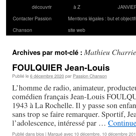
découvrir
à Z
JANVIE
Contacter Passion
Mentions légales : but et objecti
Chanson
site web
Mathieu Charrie
Archives par mot-clé :
FOULQUIER Jean-Louis
Publié le
6 décembre 2020
par
Passion Chanson
L’homme de radio, animateur, producteur
comédien français Jean-Louis FOULQUI
1943 à La Rochelle. Il y passe son enfa
sans trop se faire remarquer. Sportif, Je
l’adolescence, intéressé par …
Continue
Publié dans
bios
|
Marqué avec
10 décembre
,
10 décembre 20