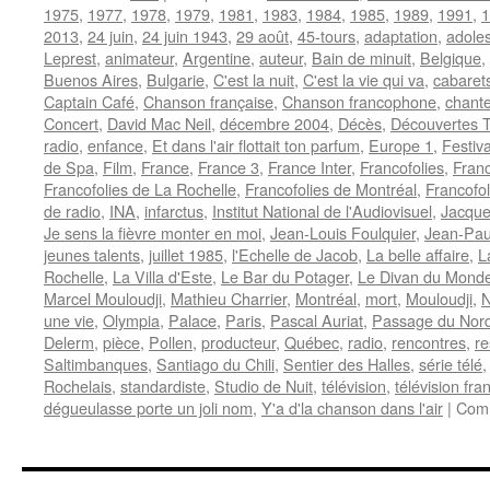
1975
,
1977
,
1978
,
1979
,
1981
,
1983
,
1984
,
1985
,
1989
,
1991
,
1
2013
,
24 juin
,
24 juin 1943
,
29 août
,
45-tours
,
adaptation
,
adole
Leprest
,
animateur
,
Argentine
,
auteur
,
Bain de minuit
,
Belgique
,
Buenos Aires
,
Bulgarie
,
C'est la nuit
,
C'est la vie qui va
,
cabaret
Captain Café
,
Chanson française
,
Chanson francophone
,
chant
Concert
,
David Mac Neil
,
décembre 2004
,
Décès
,
Découvertes 
radio
,
enfance
,
Et dans l'air flottait ton parfum
,
Europe 1
,
Festiva
de Spa
,
Film
,
France
,
France 3
,
France Inter
,
Francofolies
,
Franc
Francofolies de La Rochelle
,
Francofolies de Montréal
,
Francofo
de radio
,
INA
,
infarctus
,
Institut National de l'Audiovisuel
,
Jacque
Je sens la fièvre monter en moi
,
Jean-Louis Foulquier
,
Jean-Pau
jeunes talents
,
juillet 1985
,
l'Echelle de Jacob
,
La belle affaire
,
L
Rochelle
,
La Villa d'Este
,
Le Bar du Potager
,
Le Divan du Mond
Marcel Mouloudji
,
Mathieu Charrier
,
Montréal
,
mort
,
Mouloudji
,
N
une vie
,
Olympia
,
Palace
,
Paris
,
Pascal Auriat
,
Passage du Nor
Delerm
,
pièce
,
Pollen
,
producteur
,
Québec
,
radio
,
rencontres
,
re
Saltimbanques
,
Santiago du Chili
,
Sentier des Halles
,
série télé
Rochelais
,
standardiste
,
Studio de Nuit
,
télévision
,
télévision fra
dégueulasse porte un joli nom
,
Y'a d'la chanson dans l'air
|
Comm