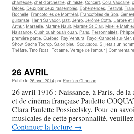
chanteuse
,
chef d'orchestre
,
chimiste
,
Concert
,
Cora Vaucaire
,
c
Décès
,
Deux par deux rassemblés
,
Ephémérides
,
Festival
,
Fran
Rochelle
,
Francofolies de Montréal
,
Francofolies de Spa
,
Genevi
guitariste
,
Henri Salvador
,
jazz
,
Jehro
,
Jérôme Cotta
,
L'arbre et l
Arthur
,
Marseille
,
Martine Nault
,
Martine St-Clair
,
Mireille Mathie
Naissance
,
Ouah ouah ouah ouah
,
Paris
,
Personnalités
,
Philipp
première partie
,
Québec
,
Ray Ventura
,
Rayol-Canadel-sur-Mer
,
Show
,
Sacha Toorop
,
Salon bleu
,
Scoubidou
,
Si j'étais un hom
Théâtre
,
Tino Rossi
,
Tot'aime
,
Vertige de l'amour
|
Commentaire
26 AVRIL
Publié le
26 avril 2014
par
Passion Chanson
26 avril 1916 : Naissance, à Paris, de la
et de cinéma française Paulette COQU
Clara Paulette Possicelsky. Pour en savoir
musicales de cette personnalité, veuil
Continuer la lecture
→