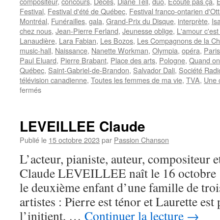
compositeur
,
concours
,
Décès
,
Diane Tell
,
duo
,
Ecoute pas ça
,
E
Festival
,
Festival d'été de Québec
,
Festival franco-ontarien d'Ot
Montréal
,
Funérailles
,
gala
,
Grand-Prix du Disque
,
interprète
,
Is
chez nous
,
Jean-Pierre Ferland
,
Jeunesse oblige
,
L'amour c'est
Lanaudière
,
Lara Fabian
,
Les Bozos
,
Les Compagnons de la C
music-hall
,
Naissance
,
Nanette Workman
,
Olympia
,
opéra
,
Paris
Paul Eluard
,
Pierre Brabant
,
Place des arts
,
Pologne
,
Quand on 
Québec
,
Saint-Gabriel-de-Brandon
,
Salvador Dali
,
Société Rad
télévision canadienne
,
Toutes les femmes de ma vie
,
TVA
,
Une 
sur
fermés
FERLAND
Jean-
Pierre
LEVEILLEE Claude
Publié le
15 octobre 2023
par
Passion Chanson
L’acteur, pianiste, auteur, compositeur e
Claude LEVEILLEE naît le 16 octobre 1
le deuxième enfant d’une famille de troi
artistes : Pierre est ténor et Laurette es
l’initient, …
Continuer la lecture
→