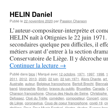
HELIN Daniel
Publié le
22 novembre 2020
par
Passion Chanson
L’auteur-compositeur-interprète et com
HELIN naît à Ottignies le 22 juin 1971.
secondaires quelque peu difficiles, il eff
métiers avant d’entrer à la section dram
Conservatoire de Liège. Il y décroche 
Continuer la lecture
→
Publié dans
bios
|
Marqué avec
12 octobre
,
1971
,
1997
,
1998
,
1
2011
,
2012
,
2013
,
2020
,
22 juin
,
22 juin 1971
,
Alors Chante
,
art
Australie
,
auteur
,
Belgique francophone
,
Bertolt Brecht
,
Biennal
band
,
biographie
,
Borlon
,
bravos du public
,
Bruxelles
,
Canada
,
Chanson francophone
,
Chorus des Hauts-de-Seine
,
Christophe
Defossez
,
Cloé du Trèfle
,
comédien
,
compositeur
,
Concert
,
conc
de Liège
,
coronavirus
,
Coup de coeur francophone
,
covid-19
,
cr
diplôme
,
Dour
,
Dour Music Festival
,
électro
,
études
,
Europe fra