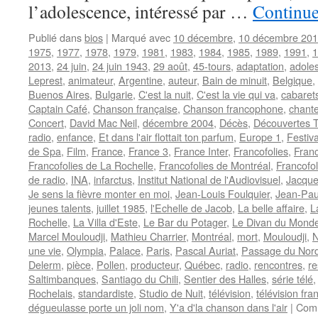
l’adolescence, intéressé par …
Continue
Publié dans
bios
|
Marqué avec
10 décembre
,
10 décembre 20
1975
,
1977
,
1978
,
1979
,
1981
,
1983
,
1984
,
1985
,
1989
,
1991
,
1
2013
,
24 juin
,
24 juin 1943
,
29 août
,
45-tours
,
adaptation
,
adole
Leprest
,
animateur
,
Argentine
,
auteur
,
Bain de minuit
,
Belgique
,
Buenos Aires
,
Bulgarie
,
C'est la nuit
,
C'est la vie qui va
,
cabaret
Captain Café
,
Chanson française
,
Chanson francophone
,
chant
Concert
,
David Mac Neil
,
décembre 2004
,
Décès
,
Découvertes 
radio
,
enfance
,
Et dans l'air flottait ton parfum
,
Europe 1
,
Festiva
de Spa
,
Film
,
France
,
France 3
,
France Inter
,
Francofolies
,
Franc
Francofolies de La Rochelle
,
Francofolies de Montréal
,
Francofo
de radio
,
INA
,
infarctus
,
Institut National de l'Audiovisuel
,
Jacque
Je sens la fièvre monter en moi
,
Jean-Louis Foulquier
,
Jean-Pau
jeunes talents
,
juillet 1985
,
l'Echelle de Jacob
,
La belle affaire
,
L
Rochelle
,
La Villa d'Este
,
Le Bar du Potager
,
Le Divan du Mond
Marcel Mouloudji
,
Mathieu Charrier
,
Montréal
,
mort
,
Mouloudji
,
N
une vie
,
Olympia
,
Palace
,
Paris
,
Pascal Auriat
,
Passage du Nor
Delerm
,
pièce
,
Pollen
,
producteur
,
Québec
,
radio
,
rencontres
,
re
Saltimbanques
,
Santiago du Chili
,
Sentier des Halles
,
série télé
Rochelais
,
standardiste
,
Studio de Nuit
,
télévision
,
télévision fra
dégueulasse porte un joli nom
,
Y'a d'la chanson dans l'air
|
Comm