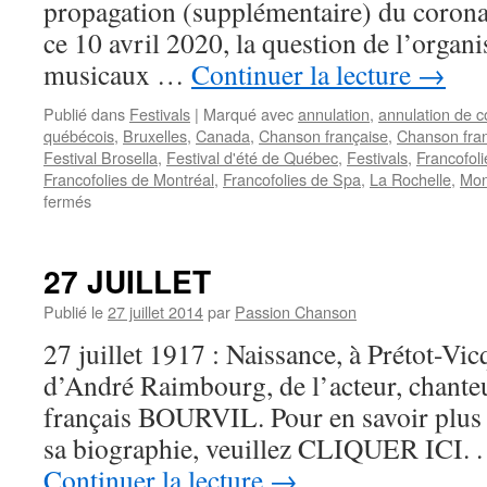
propagation (supplémentaire) du corona
ce 10 avril 2020, la question de l’organi
musicaux …
Continuer la lecture
→
Publié dans
Festivals
|
Marqué avec
annulation
,
annulation de c
québécois
,
Bruxelles
,
Canada
,
Chanson française
,
Chanson fra
Festival Brosella
,
Festival d'été de Québec
,
Festivals
,
Francofoli
Francofolies de Montréal
,
Francofolies de Spa
,
La Rochelle
,
Mon
sur
fermés
Annulation
des
Francofolies
27 JUILLET
de
Montréal
Publié le
27 juillet 2014
par
Passion Chanson
:
27 juillet 1917 : Naissance, à Prétot-V
qu’en
sera-
d’André Raimbourg, de l’acteur, chante
t-
français BOURVIL. Pour en savoir plus s
il
des
sa biographie, veuillez CLIQUER ICI. . 
festivals
Continuer la lecture
→
européens