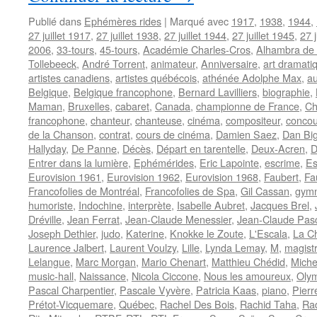
de
Publié dans
Ephémères rides
|
Marqué avec
1917
,
1938
,
1944
,
l’été
27 juillet 1917
,
27 juillet 1938
,
27 juillet 1944
,
27 juillet 1945
,
27 j
2020
2006
,
33-tours
,
45-tours
,
Académie Charles-Cros
,
Alhambra de 
?
Tollebeeck
,
André Torrent
,
animateur
,
Anniversaire
,
art dramati
artistes canadiens
,
artistes québécois
,
athénée Adolphe Max
,
au
Belgique
,
Belgique francophone
,
Bernard Lavilliers
,
biographie
,
Maman
,
Bruxelles
,
cabaret
,
Canada
,
championne de France
,
Ch
francophone
,
chanteur
,
chanteuse
,
cinéma
,
compositeur
,
concou
de la Chanson
,
contrat
,
cours de cinéma
,
Damien Saez
,
Dan Bi
Hallyday
,
De Panne
,
Décès
,
Départ en tarentelle
,
Deux-Acren
,
D
Entrer dans la lumière
,
Ephémérides
,
Eric Lapointe
,
escrime
,
E
Eurovision 1961
,
Eurovision 1962
,
Eurovision 1968
,
Faubert
,
Fa
Francofolies de Montréal
,
Francofolies de Spa
,
Gil Cassan
,
gymn
humoriste
,
Indochine
,
interprète
,
Isabelle Aubret
,
Jacques Brel
,
Dréville
,
Jean Ferrat
,
Jean-Claude Menessier
,
Jean-Claude Pas
Joseph Dethier
,
judo
,
Katerine
,
Knokke le Zoute
,
L'Escala
,
La C
Laurence Jalbert
,
Laurent Voulzy
,
Lille
,
Lynda Lemay
,
M
,
magistr
Lelangue
,
Marc Morgan
,
Mario Chenart
,
Matthieu Chédid
,
Miche
music-hall
,
Naissance
,
Nicola Ciccone
,
Nous les amoureux
,
Oly
Pascal Charpentier
,
Pascale Vyvère
,
Patricia Kaas
,
piano
,
Pierr
Prétot-Vicquemare
,
Québec
,
Rachel Des Bois
,
Rachid Taha
,
Rad