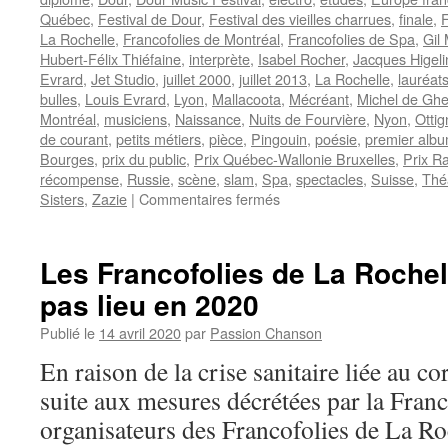
Québec
,
Festival de Dour
,
Festival des vieilles charrues
,
finale
,
La Rochelle
,
Francofolies de Montréal
,
Francofolies de Spa
,
Gil 
Hubert-Félix Thiéfaine
,
interprète
,
Isabel Rocher
,
Jacques Higeli
Evrard
,
Jet Studio
,
juillet 2000
,
juillet 2013
,
La Rochelle
,
lauréat
bulles
,
Louis Evrard
,
Lyon
,
Mallacoota
,
Mécréant
,
Michel de Ghe
Montréal
,
musiciens
,
Naissance
,
Nuits de Fourvière
,
Nyon
,
Ottig
de courant
,
petits métiers
,
pièce
,
Pingouin
,
poésie
,
premier alb
Bourges
,
prix du public
,
Prix Québec-Wallonie Bruxelles
,
Prix R
récompense
,
Russie
,
scène
,
slam
,
Spa
,
spectacles
,
Suisse
,
Thé
sur
Sisters
,
Zazie
|
Commentaires fermés
HELIN
Daniel
Les Francofolies de La Rochell
pas lieu en 2020
Publié le
14 avril 2020
par
Passion Chanson
En raison de la crise sanitaire liée au c
suite aux mesures décrétées par la Franc
organisateurs des Francofolies de La Roc