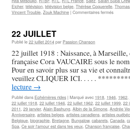
Rita Mitsouko
,
RTBF
,
RTL
,
RTL France
,
Saez
,
Saïan Supa Cre
Eicher
,
télévision
,
télévision belge
,
Thérèse Coquerelle
,
Thomas
sur
Vincent Trouble
,
Zouk Machine
|
Commentaires fermés
27
JUILLET
22 JUILLET
Publié le
22 juillet 2014
par
Passion Chanson
22 juillet 1918 : Naissance, à Marseille,
française Cora VAUCAIRE sous le nom 
Pour en savoir plus sur sa vie et connaît
veuillez CLIQUER ICI. . . . . ********
lecture
→
Publié dans
Ephémères rides
|
Marqué avec
1918
,
1946
,
1962
,
22 juillet 1918
,
22 juillet 1946
,
22 juillet 1962
,
22 juillet 1999
,
22 j
2011
,
29 janvier
,
Alain Bashung
,
Albin de la Simone
,
Andrée Ve
Anniversaire
,
artistes belges
,
artistes canadiens
,
artistes québéc
Belgique
,
biographie
,
Bretagne
,
Bungalow
,
cabarets
,
Canada
,
c
Spa
,
Ce soir l'amour est dans tes yeux
,
Chanson française
,
Cha