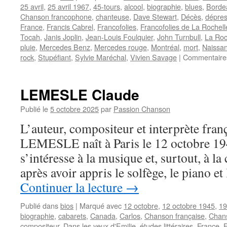
25 avril
,
25 avril 1967
,
45-tours
,
alcool
,
biographie
,
blues
,
Borde
Chanson francophone
,
chanteuse
,
Dave Stewart
,
Décès
,
dépres
France
,
Francis Cabrel
,
Francofolies
,
Francofolies de La Rochell
Tocah
,
Janis Joplin
,
Jean-Louis Foulquier
,
John Turnbull
,
La Roc
pluie
,
Mercedes Benz
,
Mercedes rouge
,
Montréal
,
mort
,
Naissa
rock
,
Stupéfiant
,
Sylvie Maréchal
,
Vivien Savage
|
Commentaire
LEMESLE Claude
Publié le
5 octobre 2025
par
Passion Chanson
L’auteur, compositeur et interprète fran
LEMESLE naît à Paris le 12 octobre 194
s’intéresse à la musique et, surtout, à l
après avoir appris le solfège, le piano et
Continuer la lecture
→
Publié dans
bios
|
Marqué avec
12 octobre
,
12 octobre 1945
,
19
biographie
,
cabarets
,
Canada
,
Carlos
,
Chanson française
,
Chan
compositeur
,
Dans les yeux d'Emilie
,
études littéraires
,
France
,
F