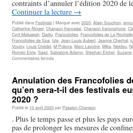
contraints d’annuler l’édition 2020 de l
Continuer la lecture
→
Publié dans
Festivals
|
Marqué avec
2020
,
Alain Souchon
,
annul
Catherine Ringer
,
Chanson française
,
Chanson francophone
,
Cl
Cyril Mokaiesh
,
Dadju
,
Francofolies
,
Francofolies de La Rochelle
Francofolies de Spa
,
Izia
,
Jean-Louis Aubert
,
Jeanne Cherhal
,
j
Voulzy
,
Louis Chédid
,
M Pokora
,
Marc Lavoine
,
Mika
,
Nekfeu
,
Ni
Roméo Elvis
,
Saez
,
Salvatore Adamo
,
Stephan Eicher
,
Suzane
sur
Commentaires fermés
Les
Francofolies
de
Annulation des Francofolies d
La
qu’en sera-t-il des festivals e
Rochelle
(F)
2020 ?
n’auront
pas
Publié le
10 avril 2020
par
Passion Chanson
lieu
. Plus le temps passe et plus les pays eu
en
2020
pas de prolonger les mesures de confine