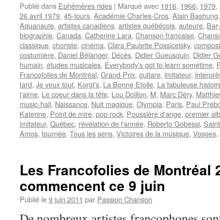
Publié dans
Ephémères rides
|
Marqué avec
1916
,
1966
,
1979
,
26 avril 1979
,
45-tours
,
Académie Charles-Cros
,
Alain Bashung
Aquanaute
,
artistes canadiens
,
artistes québécois
,
auteure
,
Bar
biographie
,
Canada
,
Catherine Lara
,
Chanson française
,
Chanso
classique
,
choriste
,
cinéma
,
Clara Paulette Possicelsky
,
composi
costumière
,
Daniel Bélanger
,
Décès
,
Didier Gueusquin
,
Didier G
humain
,
études musicales
,
Everybody's got to learn sometime
,
F
Francofolies de Montréal
,
Grand-Prix
,
guitare
,
imitateur
,
interprè
tard
,
Je veux tout
,
Korgi's
,
La Bonne Etoile
,
La fabuleuse histoir
j'aime
,
Le coeur dans la tête
,
Lou Doillon
,
M
,
Marc Déry
,
Matthie
music-hall
,
Naissance
,
Nuit magique
,
Olympia
,
Paris
,
Paul Prébo
Katerine
,
Point de mire
,
pop rock
,
Poussière d'ange
,
premier al
imitateur
,
Québec
,
révélation de l'année
,
Roberto Gobessi
,
Sain
Amos
,
tournée
,
Tous les sens
,
Victoires de la musique
,
Vosges
,
Les Francofolies de Montréal 
commencent ce 9 juin
Publié le
9 juin 2011
par
Passion Chanson
De nombreux artistes francophones sont