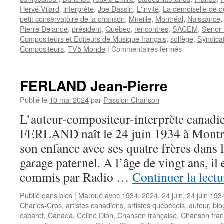
Hervé Vilard
,
interprète
,
Joe Dassin
,
L'invité
,
La demoiselle de 
petit conservatoire de la chanson
,
Mireille
,
Montréal
,
Naissance
Pierre Delanoë
,
président
,
Québec
,
rencontres
,
SACEM
,
Senor
Compositeurs et Editeurs de Musique français
,
solfège
,
Syndicat
sur
Compositeurs
,
TV5 Monde
|
Commentaires fermés
LEMESLE
Claude
FERLAND Jean-Pierre
Publié le
10 mai 2024
par
Passion Chanson
L’auteur-compositeur-interprète canadi
FERLAND naît le 24 juin 1934 à Montré
son enfance avec ses quatre frères dans
garage paternel. A l’âge de vingt ans, il
commis par Radio …
Continuer la lect
Publié dans
bios
|
Marqué avec
1934
,
2024
,
24 juin
,
24 juin 193
Charles-Cros
,
artistes canadiens
,
artistes québécois
,
auteur
,
bio
cabaret
,
Canada
,
Céline Dion
,
Chanson française
,
Chanson fra