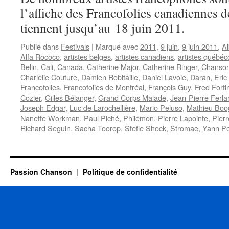
l’affiche des Francofolies canadiennes 
tiennent jusqu’au 18 juin 2011.
Publié dans
Festivals
|
Marqué avec
2011
,
9 juin
,
9 juin 2011
,
Al
Alfa Rococo
,
artistes belges
,
artistes canadiens
,
artistes québéc
Belin
,
Cali
,
Canada
,
Catherine Major
,
Catherine Ringer
,
Chanson
Charlélie Couture
,
Damien Robitaille
,
Daniel Lavoie
,
Daran
,
Eric
Francofolies
,
Francofolies de Montréal
,
François Guy
,
Fred Forti
Cozier
,
Gilles Bélanger
,
Grand Corps Malade
,
Jean-Pierre Ferla
Joseph Edgar
,
Luc de Larochellière
,
Mario Peluso
,
Mathieu Boo
Nanette Workman
,
Paul Piché
,
Philémon
,
Pierre Lapointe
,
Pier
Richard Seguin
,
Sacha Toorop
,
Stefie Shock
,
Stromae
,
Yann Pe
Passion Chanson
Politique de confidentialité