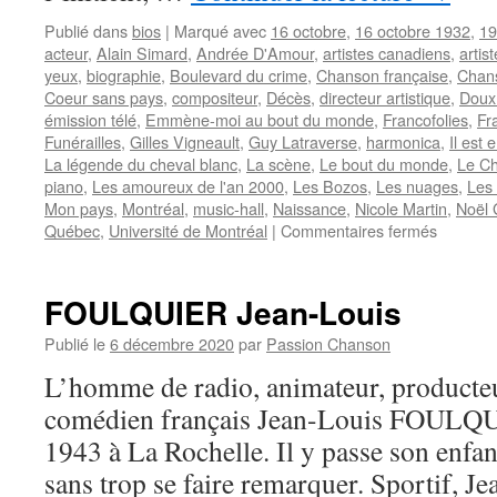
Publié dans
bios
|
Marqué avec
16 octobre
,
16 octobre 1932
,
19
acteur
,
Alain Simard
,
Andrée D'Amour
,
artistes canadiens
,
artis
yeux
,
biographie
,
Boulevard du crime
,
Chanson française
,
Chan
Coeur sans pays
,
compositeur
,
Décès
,
directeur artistique
,
Doux
émission télé
,
Emmène-moi au bout du monde
,
Francofolies
,
Fr
Funérailles
,
Gilles Vigneault
,
Guy Latraverse
,
harmonica
,
Il est 
La légende du cheval blanc
,
La scène
,
Le bout du monde
,
Le Ch
piano
,
Les amoureux de l'an 2000
,
Les Bozos
,
Les nuages
,
Les 
Mon pays
,
Montréal
,
music-hall
,
Naissance
,
Nicole Martin
,
Noël 
sur
Québec
,
Université de Montréal
|
Commentaires fermés
LEVEIL
Claude
FOULQUIER Jean-Louis
Publié le
6 décembre 2020
par
Passion Chanson
L’homme de radio, animateur, producteur
comédien français Jean-Louis FOULQUI
1943 à La Rochelle. Il y passe son enfa
sans trop se faire remarquer. Sportif, Je