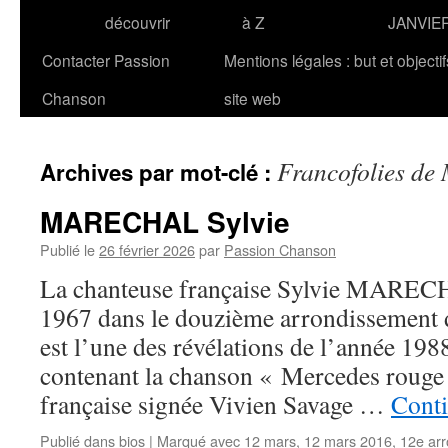
découvrir
à Z
JANVIE
Contacter Passion
Mentions légales : but et objecti
Chanson
site web
Francofolies de
Archives par mot-clé :
MARECHAL Sylvie
Publié le
26 février 2026
par
Passion Chanson
La chanteuse française Sylvie MARECHA
1967 dans le douzième arrondissement de
est l’une des révélations de l’année 198
contenant la chanson « Mercedes rouge 
française signée Vivien Savage …
Conti
Publié dans
bios
|
Marqué avec
12 mars
,
12 mars 2016
,
12e arr