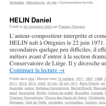
sur
Versailles
,
Villeurbanne
,
yé-yés
|
Commentaires fermés
COLOM
Pia
HELIN Daniel
Publié le
22 novembre 2020
par
Passion Chanson
L’auteur-compositeur-interprète et com
HELIN naît à Ottignies le 22 juin 1971.
secondaires quelque peu difficiles, il eff
métiers avant d’entrer à la section dram
Conservatoire de Liège. Il y décroche 
Continuer la lecture
→
Publié dans
bios
|
Marqué avec
12 octobre
,
1971
,
1997
,
1998
,
1
2011
,
2012
,
2013
,
2020
,
22 juin
,
22 juin 1971
,
Alors Chante
,
art
Australie
,
auteur
,
Belgique francophone
,
Bertolt Brecht
,
Biennal
band
,
biographie
,
Borlon
,
bravos du public
,
Bruxelles
,
Canada
,
Chanson francophone
,
Chorus des Hauts-de-Seine
,
Christophe
Defossez
,
Cloé du Trèfle
,
comédien
,
compositeur
,
Concert
,
conc