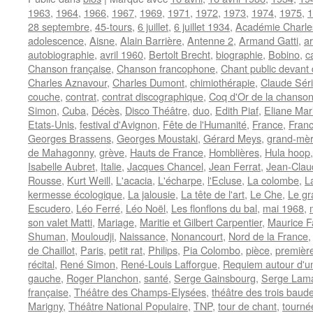
1963
,
1964
,
1966
,
1967
,
1969
,
1971
,
1972
,
1973
,
1974
,
1975
,
1
28 septembre
,
45-tours
,
6 juillet
,
6 juillet 1934
,
Académie Charle
adolescence
,
Aisne
,
Alain Barrière
,
Antenne 2
,
Armand Gatti
,
a
autobiographie
,
avril 1960
,
Bertolt Brecht
,
biographie
,
Bobino
,
c
Chanson française
,
Chanson francophone
,
Chant public devant 
Charles Aznavour
,
Charles Dumont
,
chimiothérapie
,
Claude Séri
couche
,
contrat
,
contrat discographique
,
Coq d'Or de la chanson
Simon
,
Cuba
,
Décès
,
Disco Théâtre
,
duo
,
Edith Piaf
,
Eliane Mar
Etats-Unis
,
festival d'Avignon
,
Fête de l'Humanité
,
France
,
Franc
Georges Brassens
,
Georges Moustaki
,
Gérard Meys
,
grand-mè
de Mahagonny
,
grève
,
Hauts de France
,
Homblières
,
Hula hoop
Isabelle Aubret
,
Italie
,
Jacques Chancel
,
Jean Ferrat
,
Jean-Claud
Rousse
,
Kurt Weill
,
L'acacia
,
L'écharpe
,
l'Ecluse
,
La colombe
,
L
kermesse écologique
,
La jalousie
,
La tête de l'art
,
Le Che
,
Le gr
Escudero
,
Léo Ferré
,
Léo Noël
,
Les flonflons du bal
,
mai 1968
,
son valet Matti
,
Mariage
,
Maritie et Gilbert Carpentier
,
Maurice 
Shuman
,
Mouloudji
,
Naissance
,
Nonancourt
,
Nord de la France
de Chaillot
,
Paris
,
petit rat
,
Philips
,
Pia Colombo
,
pièce
,
première
récital
,
René Simon
,
René-Louis Lafforgue
,
Requiem autour d'u
gauche
,
Roger Planchon
,
santé
,
Serge Gainsbourg
,
Serge Lam
française
,
Théâtre des Champs-Elysées
,
théâtre des trois baud
Marigny
,
Théâtre National Populaire
,
TNP
,
tour de chant
,
tourné