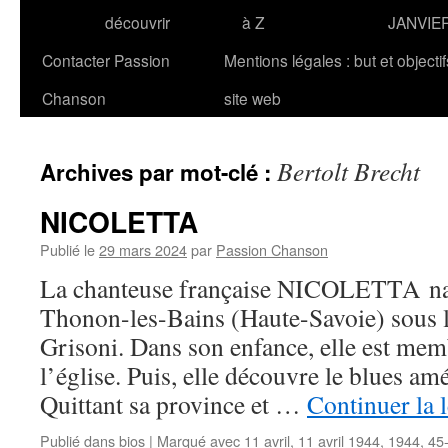
découvrir
à Z
JANVIE
Contacter Passion
Mentions légales : but et objecti
Chanson
site web
Bertolt Brecht
Archives par mot-clé :
NICOLETTA
Publié le
29 mars 2024
par
Passion Chanson
La chanteuse française NICOLETTA naît
Thonon-les-Bains (Haute-Savoie) sous 
Grisoni. Dans son enfance, elle est mem
l’église. Puis, elle découvre le blues amé
Quittant sa province et …
Continuer la 
Publié dans
bios
|
Marqué avec
11 avril
,
11 avril 1944
,
1944
,
45-