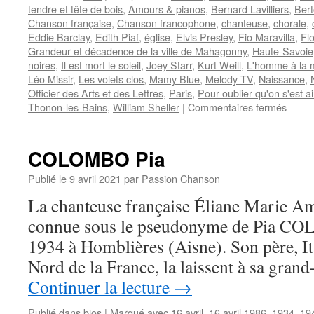
tendre et tête de bois
,
Amours & pianos
,
Bernard Lavilliers
,
Bert
Chanson française
,
Chanson francophone
,
chanteuse
,
chorale
,
Eddie Barclay
,
Edith Piaf
,
église
,
Elvis Presley
,
Fio Maravilla
,
Fl
Grandeur et décadence de la ville de Mahagonny
,
Haute-Savoie
noires
,
Il est mort le soleil
,
Joey Starr
,
Kurt Weill
,
L'homme à la 
Léo Missir
,
Les volets clos
,
Mamy Blue
,
Melody TV
,
Naissance
,
Officier des Arts et des Lettres
,
Paris
,
Pour oublier qu'on s'est a
sur
Thonon-les-Bains
,
William Sheller
|
Commentaires fermés
NICO
COLOMBO Pia
Publié le
9 avril 2021
par
Passion Chanson
La chanteuse française Éliane Marie 
connue sous le pseudonyme de Pia COLO
1934 à Homblières (Aisne). Son père, Ita
Nord de la France, la laissent à sa gra
Continuer la lecture
→
Publié dans
bios
|
Marqué avec
16 avril
,
16 avril 1986
,
1934
,
19