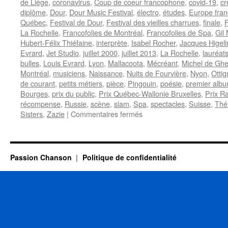
de Liège
,
coronavirus
,
Coup de coeur francophone
,
covid-19
,
cr
diplôme
,
Dour
,
Dour Music Festival
,
électro
,
études
,
Europe fra
Québec
,
Festival de Dour
,
Festival des vieilles charrues
,
finale
,
La Rochelle
,
Francofolies de Montréal
,
Francofolies de Spa
,
Gil 
Hubert-Félix Thiéfaine
,
interprète
,
Isabel Rocher
,
Jacques Higeli
Evrard
,
Jet Studio
,
juillet 2000
,
juillet 2013
,
La Rochelle
,
lauréat
bulles
,
Louis Evrard
,
Lyon
,
Mallacoota
,
Mécréant
,
Michel de Ghe
Montréal
,
musiciens
,
Naissance
,
Nuits de Fourvière
,
Nyon
,
Ottig
de courant
,
petits métiers
,
pièce
,
Pingouin
,
poésie
,
premier alb
Bourges
,
prix du public
,
Prix Québec-Wallonie Bruxelles
,
Prix R
récompense
,
Russie
,
scène
,
slam
,
Spa
,
spectacles
,
Suisse
,
Thé
sur
Sisters
,
Zazie
|
Commentaires fermés
HELIN
Daniel
Passion Chanson
Politique de confidentialité