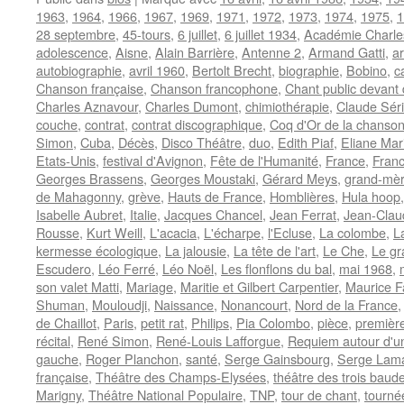
1963
,
1964
,
1966
,
1967
,
1969
,
1971
,
1972
,
1973
,
1974
,
1975
,
1
28 septembre
,
45-tours
,
6 juillet
,
6 juillet 1934
,
Académie Charle
adolescence
,
Aisne
,
Alain Barrière
,
Antenne 2
,
Armand Gatti
,
a
autobiographie
,
avril 1960
,
Bertolt Brecht
,
biographie
,
Bobino
,
c
Chanson française
,
Chanson francophone
,
Chant public devant 
Charles Aznavour
,
Charles Dumont
,
chimiothérapie
,
Claude Séri
couche
,
contrat
,
contrat discographique
,
Coq d'Or de la chanson
Simon
,
Cuba
,
Décès
,
Disco Théâtre
,
duo
,
Edith Piaf
,
Eliane Mar
Etats-Unis
,
festival d'Avignon
,
Fête de l'Humanité
,
France
,
Franc
Georges Brassens
,
Georges Moustaki
,
Gérard Meys
,
grand-mè
de Mahagonny
,
grève
,
Hauts de France
,
Homblières
,
Hula hoop
Isabelle Aubret
,
Italie
,
Jacques Chancel
,
Jean Ferrat
,
Jean-Claud
Rousse
,
Kurt Weill
,
L'acacia
,
L'écharpe
,
l'Ecluse
,
La colombe
,
L
kermesse écologique
,
La jalousie
,
La tête de l'art
,
Le Che
,
Le gr
Escudero
,
Léo Ferré
,
Léo Noël
,
Les flonflons du bal
,
mai 1968
,
son valet Matti
,
Mariage
,
Maritie et Gilbert Carpentier
,
Maurice 
Shuman
,
Mouloudji
,
Naissance
,
Nonancourt
,
Nord de la France
de Chaillot
,
Paris
,
petit rat
,
Philips
,
Pia Colombo
,
pièce
,
première
récital
,
René Simon
,
René-Louis Lafforgue
,
Requiem autour d'u
gauche
,
Roger Planchon
,
santé
,
Serge Gainsbourg
,
Serge Lam
française
,
Théâtre des Champs-Elysées
,
théâtre des trois baud
Marigny
,
Théâtre National Populaire
,
TNP
,
tour de chant
,
tourné