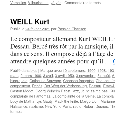
sur
Versailles
,
Villeurbanne
,
yé-yés
|
Commentaires fermés
COLOM
Pia
WEILL Kurt
Publié le
24 février 2021
par
Passion Chanson
Le compositeur allemand Kurt WEILL n
Dessau. Bercé très tôt par la musique, i
dans ce sens. Il compose déjà à l’âge de 
attendre quelques années pour qu’il …
Publié dans
bios
|
Marqué avec
10 septembre
,
1900
,
1928
,
193
mars
,
2 mars 1900
,
3 avril
,
3 avril 1950
,
3 novembre
,
31 août
,
A
biographie
,
Catherine Sauvage
,
Chanson française
,
Chanson fr
compositeur
,
Décès
,
Der Weg der Verheissung
,
Dessau
,
Etats-
Gaston Modot
,
Georg Wilhelm Pabst
,
jazz
,
Je ne t'aime pas
,
Kur
complainte de Fantomas
,
La complainte de la Seine
,
La complai
Lucy de Matha
,
Lys Gauty
,
Mack the knife
,
Margo Lion
,
Mariann
Naissance
,
nazisme
,
New York
,
Paris
,
radio
,
Robert Desnos
,
The
sur
fermés