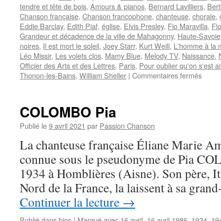
tendre et tête de bois
,
Amours & pianos
,
Bernard Lavilliers
,
Bert
Chanson française
,
Chanson francophone
,
chanteuse
,
chorale
,
Eddie Barclay
,
Edith Piaf
,
église
,
Elvis Presley
,
Fio Maravilla
,
Fl
Grandeur et décadence de la ville de Mahagonny
,
Haute-Savoie
noires
,
Il est mort le soleil
,
Joey Starr
,
Kurt Weill
,
L'homme à la 
Léo Missir
,
Les volets clos
,
Mamy Blue
,
Melody TV
,
Naissance
,
Officier des Arts et des Lettres
,
Paris
,
Pour oublier qu'on s'est a
sur
Thonon-les-Bains
,
William Sheller
|
Commentaires fermés
NICO
COLOMBO Pia
Publié le
9 avril 2021
par
Passion Chanson
La chanteuse française Éliane Marie 
connue sous le pseudonyme de Pia COLO
1934 à Homblières (Aisne). Son père, Ita
Nord de la France, la laissent à sa gra
Continuer la lecture
→
Publié dans
bios
|
Marqué avec
16 avril
,
16 avril 1986
,
1934
,
19