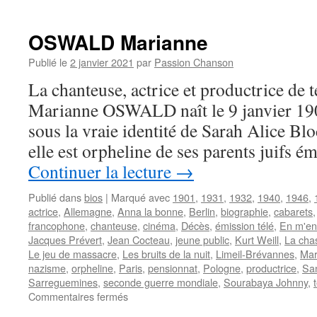
WEILL
Kurt
OSWALD Marianne
Publié le
2 janvier 2021
par
Passion Chanson
La chanteuse, actrice et productrice de t
Marianne OSWALD naît le 9 janvier 19
sous la vraie identité de Sarah Alice Blo
elle est orpheline de ses parents juifs 
Continuer la lecture
→
Publié dans
bios
|
Marqué avec
1901
,
1931
,
1932
,
1940
,
1946
,
actrice
,
Allemagne
,
Anna la bonne
,
Berlin
,
biographie
,
cabarets
francophone
,
chanteuse
,
cinéma
,
Décès
,
émission télé
,
En m'en
Jacques Prévert
,
Jean Cocteau
,
jeune public
,
Kurt Weill
,
La chas
Le jeu de massacre
,
Les bruits de la nuit
,
Limeil-Brévannes
,
Mar
nazisme
,
orpheline
,
Paris
,
pensionnat
,
Pologne
,
productrice
,
San
Sarreguemines
,
seconde guerre mondiale
,
Sourabaya Johnny
,
sur
Commentaires fermés
OSWALD