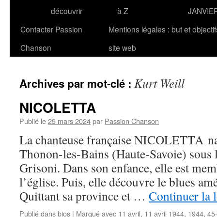
découvrir
à Z
JANVIE
Contacter Passion
Mentions légales : but et objecti
Chanson
site web
Kurt Weill
Archives par mot-clé :
NICOLETTA
Publié le
29 mars 2024
par
Passion Chanson
La chanteuse française NICOLETTA naît
Thonon-les-Bains (Haute-Savoie) sous 
Grisoni. Dans son enfance, elle est mem
l’église. Puis, elle découvre le blues amé
Quittant sa province et …
Continuer la 
Publié dans
bios
|
Marqué avec
11 avril
,
11 avril 1944
,
1944
,
45-