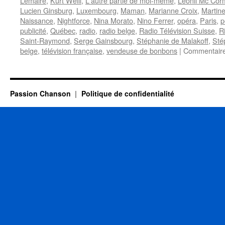
Lemaire
,
Kurt Weill
,
L'autre partie de moi-même
,
Léonil Mc Cor
Lucien Ginsburg
,
Luxembourg
,
Maman
,
Marianne Croix
,
Martin
Naissance
,
Nightforce
,
Nina Morato
,
Nino Ferrer
,
opéra
,
Paris
,
p
publicité
,
Québec
,
radio
,
radio belge
,
Radio Télévision Suisse
,
R
Saint-Raymond
,
Serge Gainsbourg
,
Stéphanie de Malakoff
,
Sté
belge
,
télévision française
,
vendeuse de bonbons
|
Commentaire
Passion Chanson
Politique de confidentialité