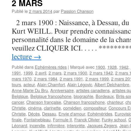
2 MARS
Publié le
2 mars 2014
par
Passion Chanson
2 mars 1900 : Naissance, à Dessau, du
Kurt WEILL. Pour prendre connaissance 
personnalité dans le domaine de la cha
veuillez CLIQUER ICI. . . . . *********
lecture
→
Publié dans
Ephémères rides
|
Marqué avec
1900
,
1928
,
1942
,
1991
,
1999
,
2 avril
,
2 mars
,
2 mars 1900
,
2 mars 1942
,
2 mars 
mars 1970
,
2 mars 1984
,
2 mars 1991
,
2 mars 1999
,
2 mars 20
tours
,
acteur
,
Alain Chamfort
,
Alain Légovic
,
Albert Delchambre
Anne-Marie Du Bru
,
Anniversaire
,
artistes canadiens
,
artistes q
Belgique
,
Belgique francophone
,
biographie
,
Bordeaux
,
Briis-s
cancer
,
Chanson française
,
Chanson francophone
,
chanteur
,
ch
Christie
,
cinéma
,
clarinette
,
comédien
,
compositeur
,
Concours Eu
Christie
,
Décès
,
Dessau
,
Envie d'amour
,
Ephémérides
,
Eurovisi
finale
,
Fontainebleau
,
Formule II
,
Franck Olivier
,
Funky school
,
G
Léonard
,
incendie
,
infirmière
,
interprète
,
Jacques Zegers
,
Jean-