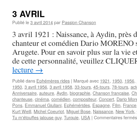
Marianne
3 AVRIL
Publié le
3 avril 2014
par
Passion Chanson
3 avril 1921 : Naissance, à Aydin, près 
chanteur et comédien Dario MORENO s
Arugete. Pour en savoir plus sur la vie e
de cette personnalité, veuillez CLIQU
lecture
→
Publié dans
Ephémères rides
|
Marqué avec
1921
,
1950
,
1956
,
1950
,
3 avril 1956
,
3 avril 1958
,
33-tours
,
45-tours
,
78-tours
,
act
Anniversaire
,
auteure
,
Aydin
,
biographie
,
Chanson française
,
Ch
chanteuse
,
cinéma
,
comédien
,
compositeur
,
Concert
,
Dario Mor
Pons
,
Emmanuel Giuliani
,
Ephémérides
,
Espagne
,
Film
,
France
Kurt Weill
,
Michel Coeuriot
,
Miguel Bose
,
Naissance
,
New York
,
Tu m'étouffes jalouse guy
,
Turquie
,
USA
|
Commentaires fermés