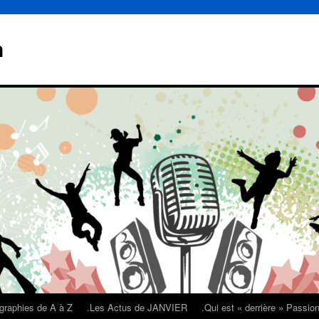
n
graphies de A à Z
.Les Actus de JANVIER
.Qui est « derrière » Passi