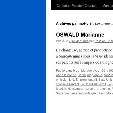
Contacter Passion Chanson
Mention
Les bruits d
Archives par mot-clé :
OSWALD Marianne
Publié le
2 janvier 2021
par
Passion Cha
La chanteuse, actrice et productric
à Sarreguemines sous la vraie identi
ses parents juifs émigrés de Polog
Publié dans
bios
|
Marqué avec
1901
,
19
Anna la bonne
,
Berlin
,
biographie
,
cabare
émission télé
,
En m'en foutant
,
Etats-Unis
chasse à l'enfant
,
Le Boeuf sur le toit
,
Le 
Munich
,
Naissance
,
nazisme
,
orpheline
,
P
Sarreguemines
,
seconde guerre mondial