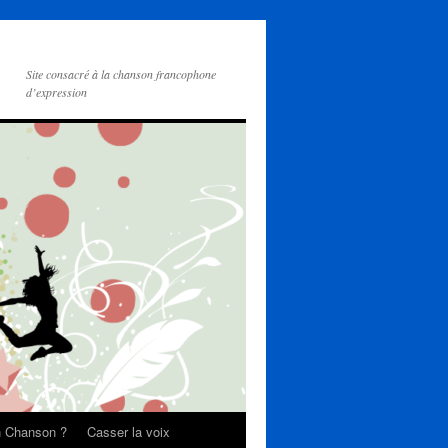
Site consacré à la chanson francophone
d’expression
on Chanson ?
Casser la voix