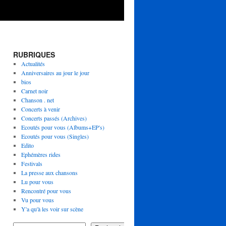
RUBRIQUES
Actualités
Anniversaires au jour le jour
bios
Carnet noir
Chanson . net
Concerts à venir
Concerts passés (Archives)
Ecoutés pour vous (Albums+EP's)
Ecoutés pour vous (Singles)
Edito
Ephémères rides
Festivals
La presse aux chansons
Lu pour vous
Rencontré pour vous
LD
Vu pour vous
ne
Y'a qu'à les voir sur scène