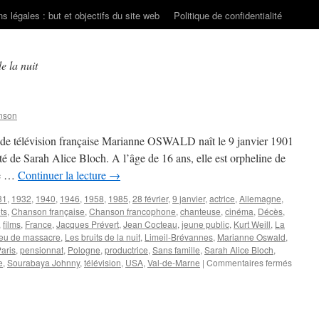
s légales : but et objectifs du site web
Politique de confidentialité
e la nuit
nson
e de télévision française Marianne OSWALD naît le 9 janvier 1901
té de Sarah Alice Bloch. A l’âge de 16 ans, elle est orpheline de
ne …
Continuer la lecture
→
31
,
1932
,
1940
,
1946
,
1958
,
1985
,
28 février
,
9 janvier
,
actrice
,
Allemagne
,
ts
,
Chanson française
,
Chanson francophone
,
chanteuse
,
cinéma
,
Décès
,
,
films
,
France
,
Jacques Prévert
,
Jean Cocteau
,
jeune public
,
Kurt Weill
,
La
jeu de massacre
,
Les bruits de la nuit
,
Limeil-Brévannes
,
Marianne Oswald
,
aris
,
pensionnat
,
Pologne
,
productrice
,
Sans famille
,
Sarah Alice Bloch
,
sur
e
,
Sourabaya Johnny
,
télévision
,
USA
,
Val-de-Marne
|
Commentaires fermés
OSWA
Marian