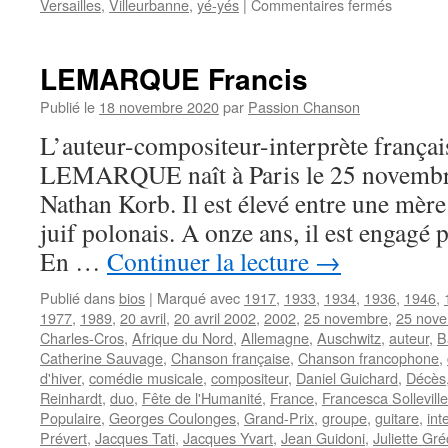
sur
Versailles
,
Villeurbanne
,
yé-yés
|
Commentaires fermés
COLOM
Pia
LEMARQUE Francis
Publié le
18 novembre 2020
par
Passion Chanson
L’auteur-compositeur-interprète françai
LEMARQUE naît à Paris le 25 novembr
Nathan Korb. Il est élevé entre une mère
juif polonais. A onze ans, il est engagé p
En …
Continuer la lecture
→
Publié dans
bios
|
Marqué avec
1917
,
1933
,
1934
,
1936
,
1946
,
1977
,
1989
,
20 avril
,
20 avril 2002
,
2002
,
25 novembre
,
25 nov
Charles-Cros
,
Afrique du Nord
,
Allemagne
,
Auschwitz
,
auteur
,
B
Catherine Sauvage
,
Chanson française
,
Chanson francophone
,
d'hiver
,
comédie musicale
,
compositeur
,
Daniel Guichard
,
Décès
Reinhardt
,
duo
,
Fête de l'Humanité
,
France
,
Francesca Solleville
Populaire
,
Georges Coulonges
,
Grand-Prix
,
groupe
,
guitare
,
int
Prévert
,
Jacques Tati
,
Jacques Yvart
,
Jean Guidoni
,
Juliette Gr