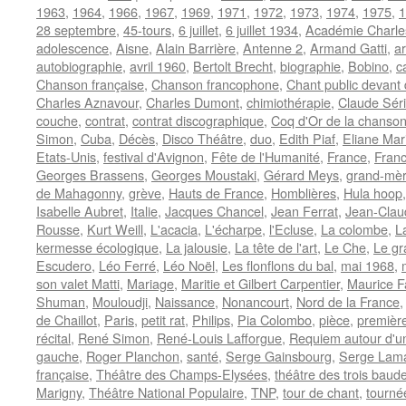
1963
,
1964
,
1966
,
1967
,
1969
,
1971
,
1972
,
1973
,
1974
,
1975
,
1
28 septembre
,
45-tours
,
6 juillet
,
6 juillet 1934
,
Académie Charle
adolescence
,
Aisne
,
Alain Barrière
,
Antenne 2
,
Armand Gatti
,
a
autobiographie
,
avril 1960
,
Bertolt Brecht
,
biographie
,
Bobino
,
c
Chanson française
,
Chanson francophone
,
Chant public devant 
Charles Aznavour
,
Charles Dumont
,
chimiothérapie
,
Claude Séri
couche
,
contrat
,
contrat discographique
,
Coq d'Or de la chanson
Simon
,
Cuba
,
Décès
,
Disco Théâtre
,
duo
,
Edith Piaf
,
Eliane Mar
Etats-Unis
,
festival d'Avignon
,
Fête de l'Humanité
,
France
,
Franc
Georges Brassens
,
Georges Moustaki
,
Gérard Meys
,
grand-mè
de Mahagonny
,
grève
,
Hauts de France
,
Homblières
,
Hula hoop
Isabelle Aubret
,
Italie
,
Jacques Chancel
,
Jean Ferrat
,
Jean-Claud
Rousse
,
Kurt Weill
,
L'acacia
,
L'écharpe
,
l'Ecluse
,
La colombe
,
L
kermesse écologique
,
La jalousie
,
La tête de l'art
,
Le Che
,
Le gr
Escudero
,
Léo Ferré
,
Léo Noël
,
Les flonflons du bal
,
mai 1968
,
son valet Matti
,
Mariage
,
Maritie et Gilbert Carpentier
,
Maurice 
Shuman
,
Mouloudji
,
Naissance
,
Nonancourt
,
Nord de la France
de Chaillot
,
Paris
,
petit rat
,
Philips
,
Pia Colombo
,
pièce
,
première
récital
,
René Simon
,
René-Louis Lafforgue
,
Requiem autour d'u
gauche
,
Roger Planchon
,
santé
,
Serge Gainsbourg
,
Serge Lam
française
,
Théâtre des Champs-Elysées
,
théâtre des trois baud
Marigny
,
Théâtre National Populaire
,
TNP
,
tour de chant
,
tourné