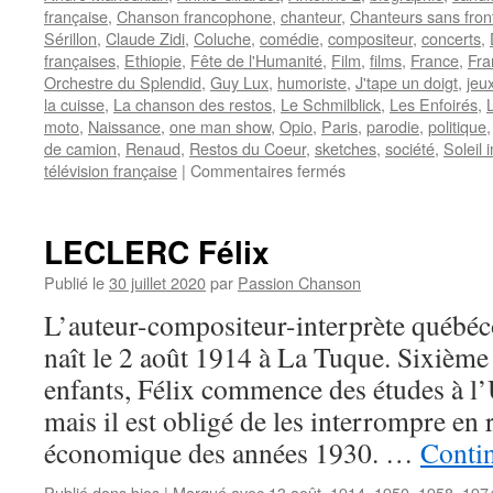
française
,
Chanson francophone
,
chanteur
,
Chanteurs sans fron
Sérillon
,
Claude Zidi
,
Coluche
,
comédie
,
compositeur
,
concerts
,
françaises
,
Ethiopie
,
Fête de l'Humanité
,
Film
,
films
,
France
,
Fra
Orchestre du Splendid
,
Guy Lux
,
humoriste
,
J'tape un doigt
,
jeu
la cuisse
,
La chanson des restos
,
Le Schmilblick
,
Les Enfoirés
,
moto
,
Naissance
,
one man show
,
Opio
,
Paris
,
parodie
,
politique
de camion
,
Renaud
,
Restos du Coeur
,
sketches
,
société
,
Soleil
sur
télévision française
|
Commentaires fermés
COLUCHE
LECLERC Félix
Publié le
30 juillet 2020
par
Passion Chanson
L’auteur-compositeur-interprète québ
naît le 2 août 1914 à La Tuque. Sixième
enfants, Félix commence des études à l’
mais il est obligé de les interrompre en r
économique des années 1930. …
Contin
Publié dans
bios
|
Marqué avec
13 août
,
1914
,
1950
,
1958
,
197