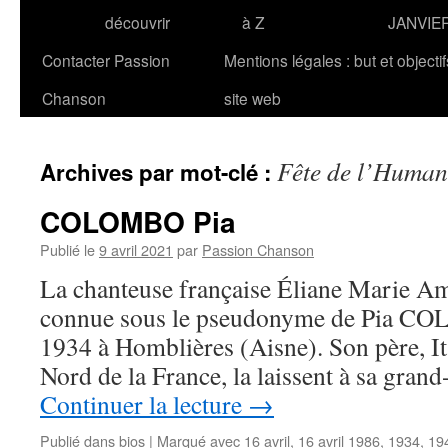
découvrir
à Z
JANVIE
Contacter Passion
Mentions légales : but et objecti
Chanson
site web
Fête de l’Human
Archives par mot-clé :
COLOMBO Pia
Publié le
9 avril 2021
par
Passion Chanson
La chanteuse française Éliane Marie 
connue sous le pseudonyme de Pia COLO
1934 à Homblières (Aisne). Son père, Ita
Nord de la France, la laissent à sa gra
Continuer la lecture
→
Publié dans
bios
|
Marqué avec
16 avril
,
16 avril 1986
,
1934
,
19