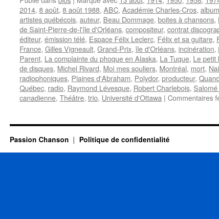
2014
,
8 août
,
8 août 1988
,
ABC
,
Académie Charles-Cros
,
albu
artistes québécois
,
auteur
,
Beau Dommage
,
boites à chansons
,
de Saint-Pierre-de-l'île d'Orléans
,
compositeur
,
contrat discogra
éditeur
,
émission télé
,
Espace Félix Leclerc
,
Félix et sa guitare
,
France
,
Gilles Vigneault
,
Grand-Prix
,
île d'Orléans
,
incinération
,
Parent
,
La complainte du phoque en Alaska
,
La Tuque
,
Le petit
de disques
,
Michel Rivard
,
Moi mes souliers
,
Montréal
,
mort
,
Na
radiophoniques
,
Plaines d'Abraham
,
Polydor
,
producteur
,
Quand
Québec
,
radio
,
Raymond Lévesque
,
Robert Charlebois
,
Salomé 
canadienne
,
Théâtre
,
trio
,
Université d'Ottawa
|
Commentaires f
Passion Chanson
Politique de confidentialité