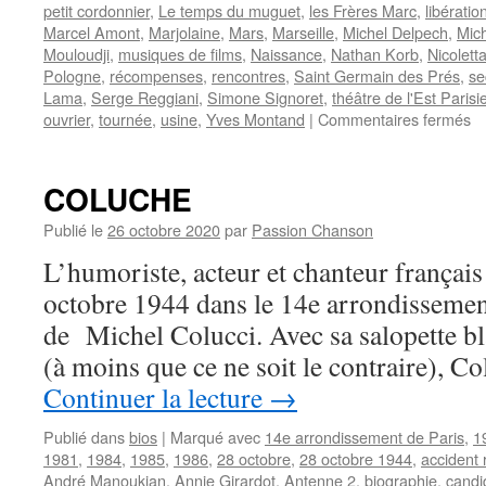
petit cordonnier
,
Le temps du muguet
,
les Frères Marc
,
libératio
Marcel Amont
,
Marjolaine
,
Mars
,
Marseille
,
Michel Delpech
,
Mic
Mouloudji
,
musiques de films
,
Naissance
,
Nathan Korb
,
Nicolett
Pologne
,
récompenses
,
rencontres
,
Saint Germain des Prés
,
se
Lama
,
Serge Reggiani
,
Simone Signoret
,
théâtre de l'Est Parisi
su
ouvrier
,
tournée
,
usine
,
Yves Montand
|
Commentaires fermés
L
Fr
COLUCHE
Publié le
26 octobre 2020
par
Passion Chanson
L’humoriste, acteur et chanteur frança
octobre 1944 dans le 14e arrondissemen
de Michel Colucci. Avec sa salopette bl
(à moins que ce ne soit le contraire), 
Continuer la lecture
→
Publié dans
bios
|
Marqué avec
14e arrondissement de Paris
,
19
1981
,
1984
,
1985
,
1986
,
28 octobre
,
28 octobre 1944
,
accident 
André Manoukian
,
Annie Girardot
,
Antenne 2
,
biographie
,
candi