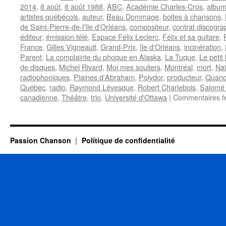
2014
,
8 août
,
8 août 1988
,
ABC
,
Académie Charles-Cros
,
albu
artistes québécois
,
auteur
,
Beau Dommage
,
boites à chansons
,
de Saint-Pierre-de-l'île d'Orléans
,
compositeur
,
contrat discogra
éditeur
,
émission télé
,
Espace Félix Leclerc
,
Félix et sa guitare
,
France
,
Gilles Vigneault
,
Grand-Prix
,
île d'Orléans
,
incinération
,
Parent
,
La complainte du phoque en Alaska
,
La Tuque
,
Le petit
de disques
,
Michel Rivard
,
Moi mes souliers
,
Montréal
,
mort
,
Na
radiophoniques
,
Plaines d'Abraham
,
Polydor
,
producteur
,
Quand
Québec
,
radio
,
Raymond Lévesque
,
Robert Charlebois
,
Salomé 
canadienne
,
Théâtre
,
trio
,
Université d'Ottawa
|
Commentaires f
Passion Chanson
Politique de confidentialité