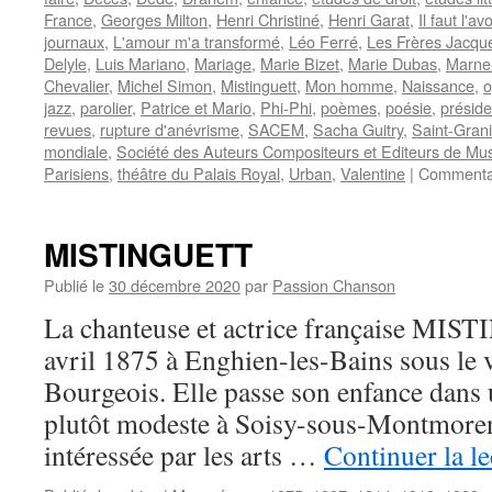
France
,
Georges Milton
,
Henri Christiné
,
Henri Garat
,
Il faut l'avo
journaux
,
L'amour m'a transformé
,
Léo Ferré
,
Les Frères Jacqu
Delyle
,
Luis Mariano
,
Mariage
,
Marie Bizet
,
Marie Dubas
,
Marne
Chevalier
,
Michel Simon
,
Mistinguett
,
Mon homme
,
Naissance
,
o
jazz
,
parolier
,
Patrice et Mario
,
Phi-Phi
,
poèmes
,
poésie
,
préside
revues
,
rupture d'anévrisme
,
SACEM
,
Sacha Guitry
,
Saint-Grani
mondiale
,
Société des Auteurs Compositeurs et Editeurs de Mus
Parisiens
,
théâtre du Palais Royal
,
Urban
,
Valentine
|
Commentai
MISTINGUETT
Publié le
30 décembre 2020
par
Passion Chanson
La chanteuse et actrice française MIS
avril 1875 à Enghien-les-Bains sous le
Bourgeois. Elle passe son enfance dans 
plutôt modeste à Soisy-sous-Montmorency
intéressée par les arts …
Continuer la l