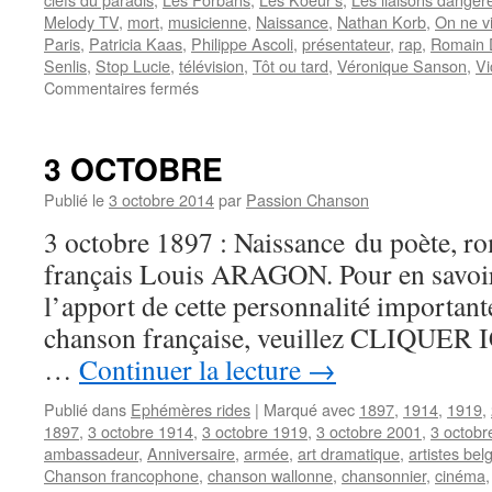
Melody TV
,
mort
,
musicienne
,
Naissance
,
Nathan Korb
,
On ne vi
Paris
,
Patricia Kaas
,
Philippe Ascoli
,
présentateur
,
rap
,
Romain D
Senlis
,
Stop Lucie
,
télévision
,
Tôt ou tard
,
Véronique Sanson
,
Vi
sur
Commentaires fermés
25
NOVEMBRE
3 OCTOBRE
Publié le
3 octobre 2014
par
Passion Chanson
3 octobre 1897 : Naissance du poète, ro
français Louis ARAGON. Pour en savoir 
l’apport de cette personnalité important
chanson française, veuillez CLIQUER ICI
…
Continuer la lecture
→
Publié dans
Ephémères rides
|
Marqué avec
1897
,
1914
,
1919
,
1897
,
3 octobre 1914
,
3 octobre 1919
,
3 octobre 2001
,
3 octobr
ambassadeur
,
Anniversaire
,
armée
,
art dramatique
,
artistes bel
Chanson francophone
,
chanson wallonne
,
chansonnier
,
cinéma