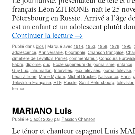
Le journaliste, présentateur de télé et t
français Léon ZITRONE naît le 25 nov
Pétersbourg en Russie. Arrivé à l’âge de 
est un enfant et un adolescent plutôt do
Continuer la lecture
→
Publié dans
bios
|
Marqué avec
1914
,
1953
,
1958
,
1978
,
1995
,
adolescence
,
Anniversaire
,
biographie
,
Chanson française
,
Chan
cimetière de Levallois-Perret
,
commentateur
,
Concours Eurovisi
Fabre
,
diplôme
,
duo
,
Ecole supérieure de journalisme
,
enfance
,
Guy Lux
,
inhumation
,
Intervilles
,
jeux télévisés
,
journal télévisé
,
Léon Zitrone
,
Marie Myriam
,
Michel Drucker
,
Naissance
,
Paris
,
p
Télévision Française
,
RTF
,
Russie
,
Saint-Pétersbourg
,
télévision
sur
fermés
ZITRONE
Léon
MARIANO Luis
Publié le
5 août 2020
par
Passion Chanson
Le ténor et chanteur espagnol Luis MA