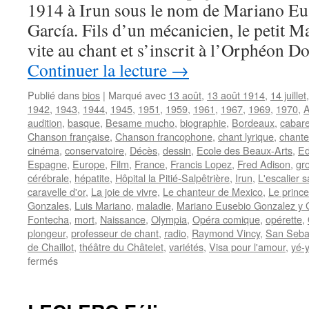
1914 à Irun sous le nom de Mariano Eu
García. Fils d’un mécanicien, le petit Ma
vite au chant et s’inscrit à l’Orphéon 
Continuer la lecture
→
Publié dans
bios
|
Marqué avec
13 août
,
13 août 1914
,
14 juillet
1942
,
1943
,
1944
,
1945
,
1951
,
1959
,
1961
,
1967
,
1969
,
1970
,
A
audition
,
basque
,
Besame mucho
,
biographie
,
Bordeaux
,
cabare
Chanson française
,
Chanson francophone
,
chant lyrique
,
chante
cinéma
,
conservatoire
,
Décès
,
dessin
,
Ecole des Beaux-Arts
,
Ed
Espagne
,
Europe
,
Film
,
France
,
Francis Lopez
,
Fred Adison
,
gr
cérébrale
,
hépatite
,
Hôpital la Pitié-Salpêtrière
,
Irun
,
L'escalier s
caravelle d'or
,
La joie de vivre
,
Le chanteur de Mexico
,
Le princ
Gonzales
,
Luis Mariano
,
maladie
,
Mariano Eusebio Gonzalez y 
Fontecha
,
mort
,
Naissance
,
Olympia
,
Opéra comique
,
opérette
,
plongeur
,
professeur de chant
,
radio
,
Raymond Vincy
,
San Seba
de Chaillot
,
théâtre du Châtelet
,
variétés
,
Visa pour l'amour
,
yé-
sur
fermés
MARIANO
Luis