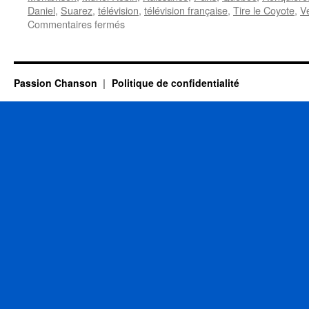
Daniel
,
Suarez
,
télévision
,
télévision française
,
Tire le Coyote
,
V
sur
Commentaires fermés
2
AOUT
Passion Chanson
Politique de confidentialité