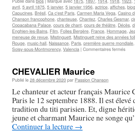
Publié dans
bios
|
Marqué avec
1875
,
1897
,
1914
,
1918
,
1923
,
avril
,
5 avril 1875
,
5 janvier
,
5 janvier 1956
,
actrice
,
affiches
,
bio
Capucines
,
Brésil
,
Ca c'est Paris
,
Carmen Maria Vega
,
Casino d
Chanson francophone
,
chanteuse
,
Chantez
,
Charles Gesmar
,
c
Copacabana Palace
,
cours de chant
,
cours de théâtre
,
Décès
,
d
Enghien-les-Bains
,
Film
,
Folies Bergère
,
France
,
Hommage
,
Je
meneuse de revue
,
Mistinguett
,
Mistinguett reine des années fol
Rouge
,
music-hall
,
Naissance
,
Paris
,
première guerre mondiale
sur
Soisy-sous-Montmorency
,
Valencia
|
Commentaires fermés
MIS
CHEVALIER Maurice
Publié le
28 décembre 2020
par
Passion Chanson
Le chanteur et acteur français Mauric
Paris le 12 septembre 1888. Il est élevé 
tradition du titi parisien. Et, digne héri
jeune et charmant Maurice ne songe qu’
Continuer la lecture
→