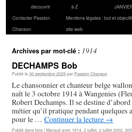
découvrir
à Z
JANVIE
Contacter Passion
Mentions légales : but et objecti
Chanson
site web
1914
Archives par mot-clé :
DECHAMPS Bob
Publié le
30 septembre 2025
par
Passion Chanson
Le chansonnier et chanteur belge wa
naît le 3 octobre 1914 à Wangenies (Fle
Robert Dechamps. Il se destine d’abord 
métier qu’il pratique pendant quelques 
pour le …
Continuer la lecture
→
Publié dans
bios
|
Marqué avec
1914
,
2 juillet
,
2 juillet 2002
,
200