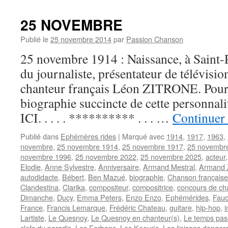
25 NOVEMBRE
Publié le
25 novembre 2014
par
Passion Chanson
25 novembre 1914 : Naissance, à Saint-
du journaliste, présentateur de télévisio
chanteur français Léon ZITRONE. Pour
biographie succincte de cette personna
ICI. . . . . ********** . . . …
Continuer 
Publié dans
Ephémères rides
|
Marqué avec
1914
,
1917
,
1963
,
novembre
,
25 novembre 1914
,
25 novembre 1917
,
25 novembr
novembre 1996
,
25 novembre 2022
,
25 novembre 2025
,
acteur
Elodie
,
Anne Sylvestre
,
Anniversaire
,
Armand Mestral
,
Armand 
autodidacte
,
Bébert
,
Ben Mazué
,
biographie
,
Chanson française
Clandestina
,
Clarika
,
compositeur
,
compositrice
,
concours de ch
Dimanche
,
Ducy
,
Emma Peters
,
Enzo Enzo
,
Ephémérides
,
Faud
France
,
Francis Lemarque
,
Frédéric Chateau
,
guitare
,
hip-hop
,
i
Lartiste
,
Le Quesnoy
,
Le Quesnoy en chanteur(s)
,
Le temps pas
clefs du paradis
,
Les Forbans
,
Les Koeur's
,
Les liaisons danger