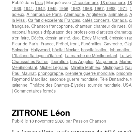
Publié dans
bios
|
Marqué avec
12 septembre
,
13 décembre
,
18
1939
,
1941
,
1942
,
1945
,
1956
,
1962
,
1966
,
1967
,
1968
,
1971
,
1
adieux
,
Alhambra de Paris
,
Allemagne
,
Angleterre
,
animateur
,
A
la Miss'
,
Ca fait d'excellents Français
,
cafés concerts
,
Canada
,
c
française
,
Chanson francophone
,
chanteur
,
chanteur de rues
,
Ch
national français d'épuration des professions d'artistes dramatiq
s'en faire
,
Décès
,
dessin animé
,
duo
,
Eddy Mitchell
,
émission ra
Fleur de Paris
,
France
,
Fréhel
,
front
,
Funérailles
,
Gavroche
,
Gigl
Salvador
,
Hollywood
,
hôpital Necker
,
hospitalisation
,
inhumation
L'Italiano (la leçon d'italien)
,
La marche de Ménilmontant
,
Le twi
Chaussettes Noires
,
libération
,
Los Angeles
,
Ma pomme
,
Marne-
Ménilmontant
,
Michel Legrand
,
Mireille Mathieu
,
Mistinguett
,
Nai
Paul Mauriat
,
phonographe
,
première guerre mondiale
,
prisonni
Raymond Marcillac
,
seconde guerre mondiale
,
Télé Dimanche
,
italienne
,
Théâtre des Champs-Elysées
,
tournée mondiale
,
USA
sur
|
Commentaires fermés
CHEVALIER
Maurice
ZITRONE Léon
Publié le
18 novembre 2020
par
Passion Chanson