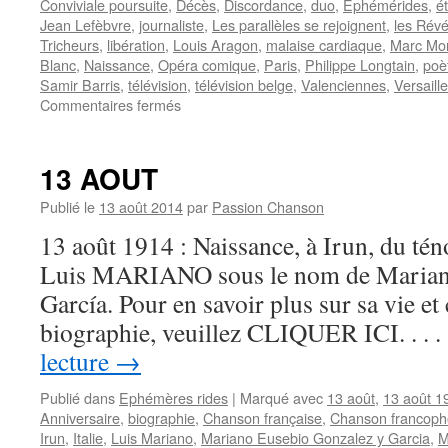
Conviviale poursuite
,
Décès
,
Discordance
,
duo
,
Ephémérides
,
é
Jean Lefèbvre
,
journaliste
,
Les parallèles se rejoignent
,
les Révé
Tricheurs
,
libération
,
Louis Aragon
,
malaise cardiaque
,
Marc Mo
Blanc
,
Naissance
,
Opéra comique
,
Paris
,
Philippe Longtain
,
poè
Samir Barris
,
télévision
,
télévision belge
,
Valenciennes
,
Versaill
sur
Commentaires fermés
3
OCTOBRE
13 AOUT
Publié le
13 août 2014
par
Passion Chanson
13 août 1914 : Naissance, à Irun, du tén
Luis MARIANO sous le nom de Marian
García. Pour en savoir plus sur sa vie et
biographie, veuillez CLIQUER ICI. . . 
lecture
→
Publié dans
Ephémères rides
|
Marqué avec
13 août
,
13 août 1
Anniversaire
,
biographie
,
Chanson française
,
Chanson francop
Irun
,
Italie
,
Luis Mariano
,
Mariano Eusebio Gonzalez y Garcia
,
M