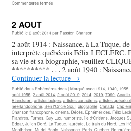
sur
Commentaires fermés
13
AOUT
2 AOUT
Publié le
2 août 2014
par
Passion Chanson
2 août 1914 : Naissance, à La Tuque, de
interprète québécois Félix LECLERC. Po
sa vie et sa biographie, veuillez CLIQUER
********** . . . 2 août 1940 : Naissan
Continuer la lecture
→
Publié dans
Ephémères rides
|
Marqué avec
1914
,
1940
,
1955
,
août 1955
,
2 août 2014
,
2 août 2019
,
2014
,
2019
,
7090
,
Acadie
Blanckaert
,
artistes belges
,
artistes canadiens
,
artistes québécoi
néerlandophone
,
Ben l'Oncle Soul
,
biographie
,
Canada
,
Cap en
Chanson francophone
,
cinéma
,
Décès
,
Ephémérides
,
Félix Lecl
Flandres
,
Furnes
,
Guy Lux
,
humoriste
,
île d'Orléans
,
Jacques Su
Edgar
,
Julien Doré
,
La Tuque
,
lauréate
,
Le train du Nord
,
Les Hô
Montbrison
,
Muriel Robin
,
Naissance
,
Paris
,
Québec
,
Ronquière