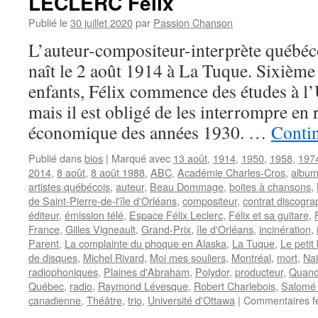
LECLERC Félix
Publié le
30 juillet 2020
par
Passion Chanson
L’auteur-compositeur-interprète québ
naît le 2 août 1914 à La Tuque. Sixième
enfants, Félix commence des études à l’
mais il est obligé de les interrompre en r
économique des années 1930. …
Contin
Publié dans
bios
|
Marqué avec
13 août
,
1914
,
1950
,
1958
,
197
2014
,
8 août
,
8 août 1988
,
ABC
,
Académie Charles-Cros
,
albu
artistes québécois
,
auteur
,
Beau Dommage
,
boites à chansons
,
de Saint-Pierre-de-l'île d'Orléans
,
compositeur
,
contrat discogra
éditeur
,
émission télé
,
Espace Félix Leclerc
,
Félix et sa guitare
,
France
,
Gilles Vigneault
,
Grand-Prix
,
île d'Orléans
,
incinération
,
Parent
,
La complainte du phoque en Alaska
,
La Tuque
,
Le petit
de disques
,
Michel Rivard
,
Moi mes souliers
,
Montréal
,
mort
,
Na
radiophoniques
,
Plaines d'Abraham
,
Polydor
,
producteur
,
Quand
Québec
,
radio
,
Raymond Lévesque
,
Robert Charlebois
,
Salomé 
canadienne
,
Théâtre
,
trio
,
Université d'Ottawa
|
Commentaires f