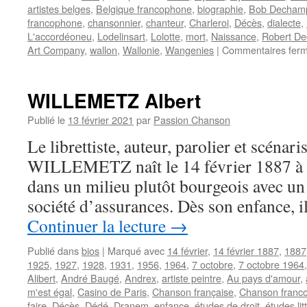
artistes belges
,
Belgique francophone
,
biographie
,
Bob Decham
francophone
,
chansonnier
,
chanteur
,
Charleroi
,
Décès
,
dialecte
,
L'accordéoneu
,
Lodelinsart
,
Lolotte
,
mort
,
Naissance
,
Robert D
Art Company
,
wallon
,
Wallonie
,
Wangenies
|
Commentaires fer
WILLEMETZ Albert
Publié le
13 février 2021
par
Passion Chanson
Le librettiste, auteur, parolier et scénari
WILLEMETZ naît le 14 février 1887 à Par
dans un milieu plutôt bourgeois avec un
société d’assurances. Dès son enfance, il
Continuer la lecture
→
Publié dans
bios
|
Marqué avec
14 février
,
14 février 1887
,
1887
1925
,
1927
,
1928
,
1931
,
1956
,
1964
,
7 octobre
,
7 octobre 1964
Alibert
,
André Baugé
,
Andrex
,
artiste peintre
,
Au pays d'amour
,
m'est égal
,
Casino de Paris
,
Chanson française
,
Chanson franc
faire
,
Décès
,
Dédé
,
Dranem
,
enfance
,
études de droit
,
études lit