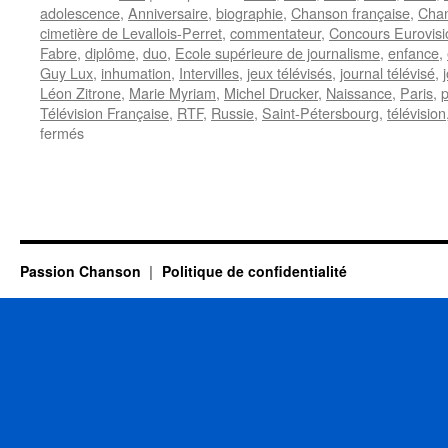
adolescence
,
Anniversaire
,
biographie
,
Chanson française
,
Chan
cimetière de Levallois-Perret
,
commentateur
,
Concours Eurovisi
Fabre
,
diplôme
,
duo
,
Ecole supérieure de journalisme
,
enfance
,
Guy Lux
,
inhumation
,
Intervilles
,
jeux télévisés
,
journal télévisé
,
Léon Zitrone
,
Marie Myriam
,
Michel Drucker
,
Naissance
,
Paris
,
p
Télévision Française
,
RTF
,
Russie
,
Saint-Pétersbourg
,
télévision
sur
fermés
ZITRONE
Léon
Passion Chanson
Politique de confidentialité