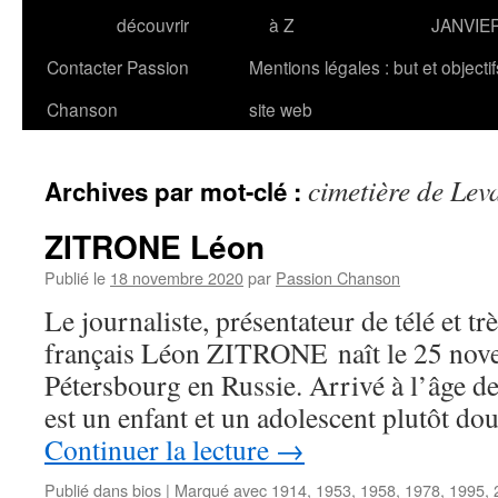
découvrir
à Z
JANVIE
Contacter Passion
Mentions légales : but et objecti
Chanson
site web
cimetière de Leva
Archives par mot-clé :
ZITRONE Léon
Publié le
18 novembre 2020
par
Passion Chanson
Le journaliste, présentateur de télé et t
français Léon ZITRONE naît le 25 nov
Pétersbourg en Russie. Arrivé à l’âge de 
est un enfant et un adolescent plutôt do
Continuer la lecture
→
Publié dans
bios
|
Marqué avec
1914
,
1953
,
1958
,
1978
,
1995
,