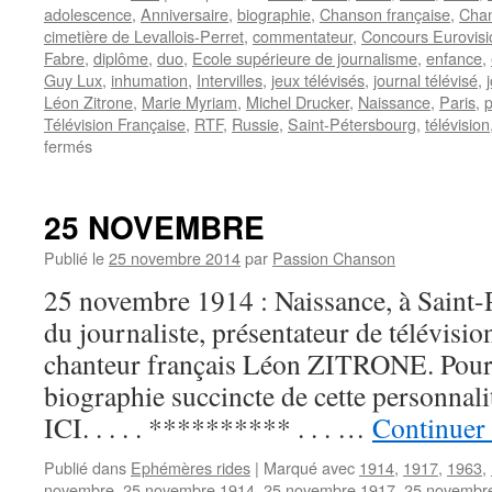
adolescence
,
Anniversaire
,
biographie
,
Chanson française
,
Chan
cimetière de Levallois-Perret
,
commentateur
,
Concours Eurovisi
Fabre
,
diplôme
,
duo
,
Ecole supérieure de journalisme
,
enfance
,
Guy Lux
,
inhumation
,
Intervilles
,
jeux télévisés
,
journal télévisé
,
Léon Zitrone
,
Marie Myriam
,
Michel Drucker
,
Naissance
,
Paris
,
p
Télévision Française
,
RTF
,
Russie
,
Saint-Pétersbourg
,
télévision
sur
fermés
ZITRONE
Léon
25 NOVEMBRE
Publié le
25 novembre 2014
par
Passion Chanson
25 novembre 1914 : Naissance, à Saint-
du journaliste, présentateur de télévisio
chanteur français Léon ZITRONE. Pour
biographie succincte de cette personna
ICI. . . . . ********** . . . …
Continuer 
Publié dans
Ephémères rides
|
Marqué avec
1914
,
1917
,
1963
,
novembre
,
25 novembre 1914
,
25 novembre 1917
,
25 novembr