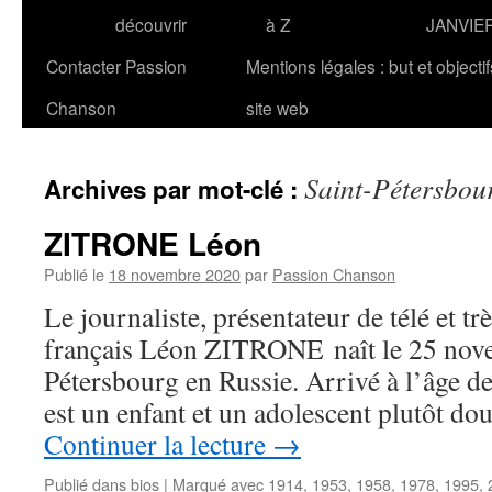
découvrir
à Z
JANVIE
Contacter Passion
Mentions légales : but et objecti
Chanson
site web
Saint-Pétersbou
Archives par mot-clé :
ZITRONE Léon
Publié le
18 novembre 2020
par
Passion Chanson
Le journaliste, présentateur de télé et t
français Léon ZITRONE naît le 25 nov
Pétersbourg en Russie. Arrivé à l’âge de 
est un enfant et un adolescent plutôt do
Continuer la lecture
→
Publié dans
bios
|
Marqué avec
1914
,
1953
,
1958
,
1978
,
1995
,