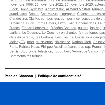
novembre 1996
,
25 novembre 2022
,
25 novembre 2025
,
acteur
Elodie
,
Anne Sylvestre
,
Anniversaire
,
Armand Mestral
,
Armand 
autodidacte
,
Bébert
,
Ben Mazué
,
biographie
,
Chanson française
Clandestina
,
Clarika
,
compositeur
,
compositrice
,
concours de ch
Dimanche
,
Ducy
,
Emma Peters
,
Enzo Enzo
,
Ephémérides
,
Faud
France
,
Francis Lemarque
,
Frédéric Chateau
,
guitare
,
hip-hop
,
i
Lartiste
,
Le Quesnoy
,
Le Quesnoy en chanteur(s)
,
Le temps pas
clefs du paradis
,
Les Forbans
,
Les Koeur's
,
Les liaisons danger
Melody TV
,
mort
,
musicienne
,
Naissance
,
Nathan Korb
,
On ne vi
Paris
,
Patricia Kaas
,
Philippe Ascoli
,
présentateur
,
rap
,
Romain D
Senlis
,
Stop Lucie
,
télévision
,
Tôt ou tard
,
Véronique Sanson
,
Vi
sur
Commentaires fermés
25
NOVEMBRE
Passion Chanson
Politique de confidentialité