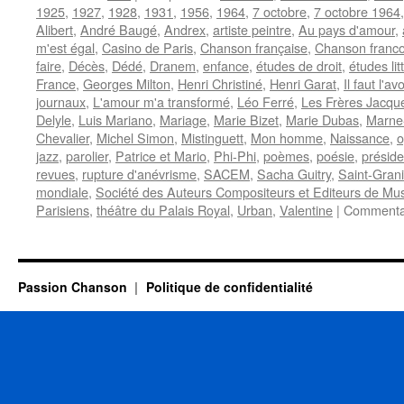
1925
,
1927
,
1928
,
1931
,
1956
,
1964
,
7 octobre
,
7 octobre 1964
Alibert
,
André Baugé
,
Andrex
,
artiste peintre
,
Au pays d'amour
,
m'est égal
,
Casino de Paris
,
Chanson française
,
Chanson franc
faire
,
Décès
,
Dédé
,
Dranem
,
enfance
,
études de droit
,
études lit
France
,
Georges Milton
,
Henri Christiné
,
Henri Garat
,
Il faut l'avo
journaux
,
L'amour m'a transformé
,
Léo Ferré
,
Les Frères Jacqu
Delyle
,
Luis Mariano
,
Mariage
,
Marie Bizet
,
Marie Dubas
,
Marne
Chevalier
,
Michel Simon
,
Mistinguett
,
Mon homme
,
Naissance
,
o
jazz
,
parolier
,
Patrice et Mario
,
Phi-Phi
,
poèmes
,
poésie
,
préside
revues
,
rupture d'anévrisme
,
SACEM
,
Sacha Guitry
,
Saint-Grani
mondiale
,
Société des Auteurs Compositeurs et Editeurs de Mus
Parisiens
,
théâtre du Palais Royal
,
Urban
,
Valentine
|
Commentai
Passion Chanson
Politique de confidentialité