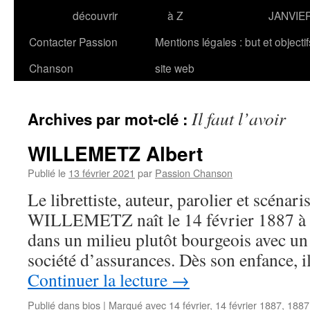
découvrir
à Z
JANVIE
Contacter Passion
Mentions légales : but et objecti
Chanson
site web
Il faut l’avoir
Archives par mot-clé :
WILLEMETZ Albert
Publié le
13 février 2021
par
Passion Chanson
Le librettiste, auteur, parolier et scénari
WILLEMETZ naît le 14 février 1887 à Par
dans un milieu plutôt bourgeois avec un
société d’assurances. Dès son enfance, il
Continuer la lecture
→
Publié dans
bios
|
Marqué avec
14 février
,
14 février 1887
,
1887