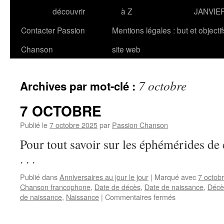
découvrir
à Z
JANVIE
Contacter Passion
Mentions légales : but et objecti
Chanson
site web
7 octobre
Archives par mot-clé :
7 OCTOBRE
Publié le
7 octobre 2025
par
Passion Chanson
Pour tout savoir sur les éphémérides 
. . .
Publié dans
Anniversaires au jour le jour
|
Marqué avec
7 octob
Chanson francophone
,
Date de décès
,
Date de naissance
,
Décè
sur
de naissance
,
Naissance
|
Commentaires fermés
7
OCTOBRE