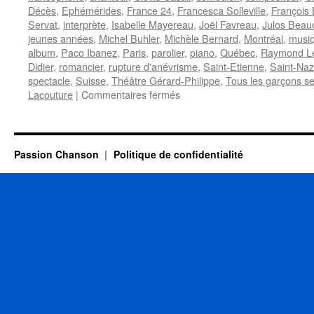
Décès
,
Ephémérides
,
France 24
,
Francesca Solleville
,
François
Servat
,
interprète
,
Isabelle Mayereau
,
Joël Favreau
,
Julos Beau
jeunes années
,
Michel Buhler
,
Michèle Bernard
,
Montréal
,
musiq
album
,
Paco Ibanez
,
Paris
,
parolier
,
piano
,
Québec
,
Raymond L
Didier
,
romancier
,
rupture d'anévrisme
,
Saint-Etienne
,
Saint-Naz
spectacle
,
Suisse
,
Théâtre Gérard-Philippe
,
Tous les garçons se
sur
Lacouture
|
Commentaires fermés
7
OCTOBRE
Passion Chanson
Politique de confidentialité