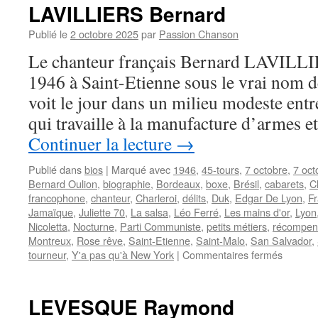
LAVILLIERS Bernard
Publié le
2 octobre 2025
par
Passion Chanson
Le chanteur français Bernard LAVILLIE
1946 à Saint-Etienne sous le vrai nom d
voit le jour dans un milieu modeste entr
qui travaille à la manufacture d’armes 
Continuer la lecture
→
Publié dans
bios
|
Marqué avec
1946
,
45-tours
,
7 octobre
,
7 oct
Bernard Oulion
,
biographie
,
Bordeaux
,
boxe
,
Brésil
,
cabarets
,
C
francophone
,
chanteur
,
Charleroi
,
délits
,
Duk
,
Edgar De Lyon
,
F
Jamaïque
,
Juliette 70
,
La salsa
,
Léo Ferré
,
Les mains d'or
,
Lyon
Nicoletta
,
Nocturne
,
Parti Communiste
,
petits métiers
,
récompen
Montreux
,
Rose rêve
,
Saint-Etienne
,
Saint-Malo
,
San Salvador
,
sur
tourneur
,
Y'a pas qu'à New York
|
Commentaires fermés
LAVILL
Bernar
LEVESQUE Raymond