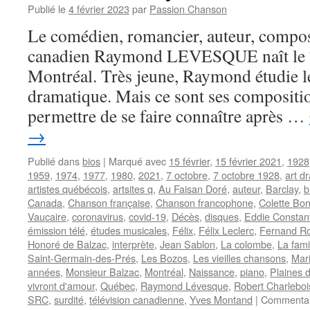
Publié le
4 février 2023
par
Passion Chanson
Le comédien, romancier, auteur, composi
canadien Raymond LEVESQUE naît le 7
Montréal. Très jeune, Raymond étudie le
dramatique. Mais ce sont ses compositio
permettre de se faire connaître après …
→
Publié dans
bios
|
Marqué avec
15 février
,
15 février 2021
,
1928
1959
,
1974
,
1977
,
1980
,
2021
,
7 octobre
,
7 octobre 1928
,
art d
artistes québécois
,
artsites q
,
Au Faisan Doré
,
auteur
,
Barclay
,
b
Canada
,
Chanson française
,
Chanson francophone
,
Colette Bo
Vaucaire
,
coronavirus
,
covid-19
,
Décès
,
disques
,
Eddie Constan
émission télé
,
études musicales
,
Félix
,
Félix Leclerc
,
Fernand R
Honoré de Balzac
,
interprète
,
Jean Sablon
,
La colombe
,
La fami
Saint-Germain-des-Prés
,
Les Bozos
,
Les vieilles chansons
,
Mar
années
,
Monsieur Balzac
,
Montréal
,
Naissance
,
piano
,
Plaines 
vivront d'amour
,
Québec
,
Raymond Lévesque
,
Robert Charleboi
SRC
,
surdité
,
télévision canadienne
,
Yves Montand
|
Commentai