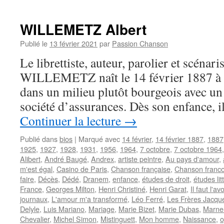
WILLEMETZ Albert
Publié le
13 février 2021
par
Passion Chanson
Le librettiste, auteur, parolier et scénari
WILLEMETZ naît le 14 février 1887 à Par
dans un milieu plutôt bourgeois avec un
société d’assurances. Dès son enfance, il
Continuer la lecture
→
Publié dans
bios
|
Marqué avec
14 février
,
14 février 1887
,
1887
1925
,
1927
,
1928
,
1931
,
1956
,
1964
,
7 octobre
,
7 octobre 1964
Alibert
,
André Baugé
,
Andrex
,
artiste peintre
,
Au pays d'amour
,
m'est égal
,
Casino de Paris
,
Chanson française
,
Chanson franc
faire
,
Décès
,
Dédé
,
Dranem
,
enfance
,
études de droit
,
études lit
France
,
Georges Milton
,
Henri Christiné
,
Henri Garat
,
Il faut l'avo
journaux
,
L'amour m'a transformé
,
Léo Ferré
,
Les Frères Jacqu
Delyle
,
Luis Mariano
,
Mariage
,
Marie Bizet
,
Marie Dubas
,
Marne
Chevalier
,
Michel Simon
,
Mistinguett
,
Mon homme
,
Naissance
,
o