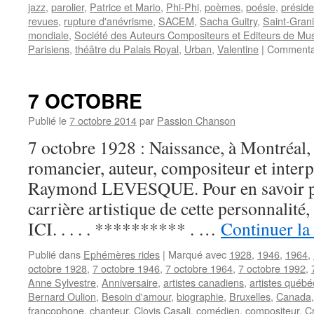
jazz
,
parolier
,
Patrice et Mario
,
Phi-Phi
,
poèmes
,
poésie
,
préside
revues
,
rupture d'anévrisme
,
SACEM
,
Sacha Guitry
,
Saint-Grani
mondiale
,
Société des Auteurs Compositeurs et Editeurs de Mus
Parisiens
,
théâtre du Palais Royal
,
Urban
,
Valentine
|
Commentai
7 OCTOBRE
Publié le
7 octobre 2014
par
Passion Chanson
7 octobre 1928 : Naissance, à Montréal
romancier, auteur, compositeur et inter
Raymond LEVESQUE. Pour en savoir plus
carrière artistique de cette personnali
ICI. . . . . ********** . …
Continuer la
Publié dans
Ephémères rides
|
Marqué avec
1928
,
1946
,
1964
,
octobre 1928
,
7 octobre 1946
,
7 octobre 1964
,
7 octobre 1992
,
Anne Sylvestre
,
Anniversaire
,
artistes canadiens
,
artistes québé
Bernard Oulion
,
Besoin d'amour
,
biographie
,
Bruxelles
,
Canada
francophone
,
chanteur
,
Clovis Casali
,
comédien
,
compositeur
,
Cr