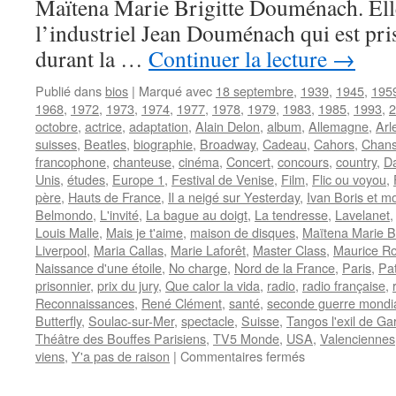
Maïtena Marie Brigitte Douménach. Elle e
l’industriel Jean Douménach qui est pr
durant la …
Continuer la lecture
→
Publié dans
bios
|
Marqué avec
18 septembre
,
1939
,
1945
,
195
1968
,
1972
,
1973
,
1974
,
1977
,
1978
,
1979
,
1983
,
1985
,
1993
,
2
octobre
,
actrice
,
adaptation
,
Alain Delon
,
album
,
Allemagne
,
Arl
suisses
,
Beatles
,
biographie
,
Broadway
,
Cadeau
,
Cahors
,
Chans
francophone
,
chanteuse
,
cinéma
,
Concert
,
concours
,
country
,
D
Unis
,
études
,
Europe 1
,
Festival de Venise
,
Film
,
Flic ou voyou
,
père
,
Hauts de France
,
Il a neigé sur Yesterday
,
Ivan Boris et mo
Belmondo
,
L'invité
,
La bague au doigt
,
La tendresse
,
Lavelanet
Louis Malle
,
Mais je t'aime
,
maison de disques
,
Maïtena Marie B
Liverpool
,
Maria Callas
,
Marie Laforêt
,
Master Class
,
Maurice R
Naissance d'une étoile
,
No charge
,
Nord de la France
,
Paris
,
Pat
prisonnier
,
prix du jury
,
Que calor la vida
,
radio
,
radio française
,
Reconnaissances
,
René Clément
,
santé
,
seconde guerre mondi
Butterfly
,
Soulac-sur-Mer
,
spectacle
,
Suisse
,
Tangos l'exil de Ga
Théâtre des Bouffes Parisiens
,
TV5 Monde
,
USA
,
Valenciennes
sur
viens
,
Y'a pas de raison
|
Commentaires fermés
LAFORET
Marie