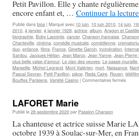
Petit Pavillon. Elle y chante régulièremen
encore enfant et, …
Continuer la lectur
Publié dans
bios
|
Marqué avec
10 juin
,
10 juin 2010
,
14 juin
,
19
2010
,
4 janvier
,
4 janvier 1928
,
actrice
,
album
,
Aragon et Castill
biographie
,
Boby Lapointe
,
cancer
,
Chanson française
,
Chanson
Chanteville
,
cinéma
,
comédie musicale
,
comédienne
,
crematori
duo
,
enfance
,
films
,
France
,
Ginette Garcin
,
incinération
,
Interna
Sardou
,
Jacques Hélian
,
Jean Marco
,
Jean Yanne
,
Jean-Pierre 
plus belle valse d'amour
,
Le clan des veuves
,
Le passe-muraille
Marseille
,
Michel Legrand
,
Mont Valérien
,
mort
,
Naissance
,
Nant
Pascal Sevran
,
Petit Pavillon
,
pièce
,
Reda Caire
,
Rouen
,
téléfil
sur
Bouffes Parisiens
,
Variété Casino
|
Commentaires fermés
GARC
Ginett
LAFORET Marie
Publié le
28 septembre 2020
par
Passion Chanson
La chanteuse et actrice suisse Marie L
octobre 1939 à Soulac-sur-Mer, en Fran