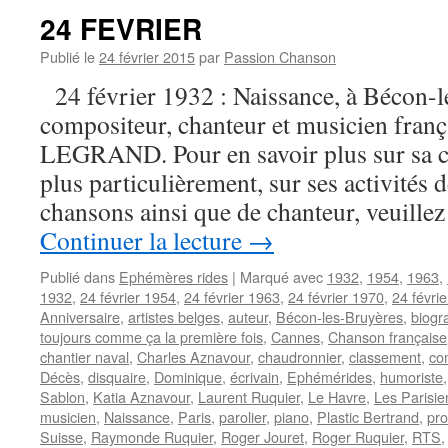
24 FEVRIER
Publié le
24 février 2015
par
Passion Chanson
24 février 1932 : Naissance, à Bécon-l
compositeur, chanteur et musicien fran
LEGRAND. Pour en savoir plus sur sa car
plus particulièrement, sur ses activités
chansons ainsi que de chanteur, veui
Continuer la lecture
→
Publié dans
Ephémères rides
|
Marqué avec
1932
,
1954
,
1963
,
1932
,
24 février 1954
,
24 février 1963
,
24 février 1970
,
24 févri
Anniversaire
,
artistes belges
,
auteur
,
Bécon-les-Bruyères
,
biogr
toujours comme ça la première fois
,
Cannes
,
Chanson française
chantier naval
,
Charles Aznavour
,
chaudronnier
,
classement
,
co
Décès
,
disquaire
,
Dominique
,
écrivain
,
Ephémérides
,
humoriste
Sablon
,
Katia Aznavour
,
Laurent Ruquier
,
Le Havre
,
Les Parisi
musicien
,
Naissance
,
Paris
,
parolier
,
piano
,
Plastic Bertrand
,
pro
Suisse
,
Raymonde Ruquier
,
Roger Jouret
,
Roger Ruquier
,
RTS