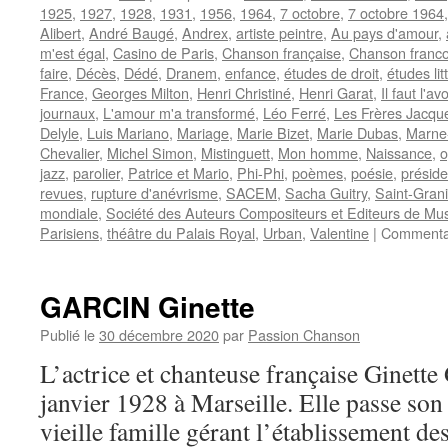
1925
,
1927
,
1928
,
1931
,
1956
,
1964
,
7 octobre
,
7 octobre 1964
Alibert
,
André Baugé
,
Andrex
,
artiste peintre
,
Au pays d'amour
,
m'est égal
,
Casino de Paris
,
Chanson française
,
Chanson franc
faire
,
Décès
,
Dédé
,
Dranem
,
enfance
,
études de droit
,
études lit
France
,
Georges Milton
,
Henri Christiné
,
Henri Garat
,
Il faut l'avo
journaux
,
L'amour m'a transformé
,
Léo Ferré
,
Les Frères Jacqu
Delyle
,
Luis Mariano
,
Mariage
,
Marie Bizet
,
Marie Dubas
,
Marne
Chevalier
,
Michel Simon
,
Mistinguett
,
Mon homme
,
Naissance
,
o
jazz
,
parolier
,
Patrice et Mario
,
Phi-Phi
,
poèmes
,
poésie
,
préside
revues
,
rupture d'anévrisme
,
SACEM
,
Sacha Guitry
,
Saint-Grani
mondiale
,
Société des Auteurs Compositeurs et Editeurs de Mus
Parisiens
,
théâtre du Palais Royal
,
Urban
,
Valentine
|
Commentai
GARCIN Ginette
Publié le
30 décembre 2020
par
Passion Chanson
L’actrice et chanteuse française Ginett
janvier 1928 à Marseille. Elle passe son
vieille famille gérant l’établissement de