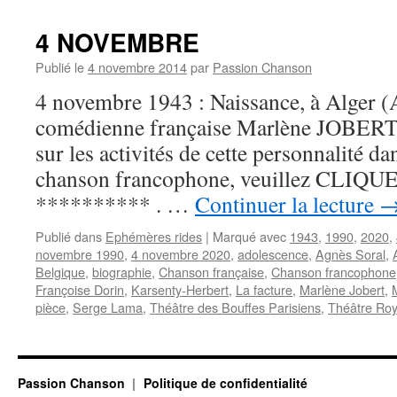
4 NOVEMBRE
Publié le
4 novembre 2014
par
Passion Chanson
4 novembre 1943 : Naissance, à Alger (A
comédienne française Marlène JOBERT. 
sur les activités de cette personnalité d
chanson francophone, veuillez CLIQUER I
********** . …
Continuer la lecture
Publié dans
Ephémères rides
|
Marqué avec
1943
,
1990
,
2020
,
novembre 1990
,
4 novembre 2020
,
adolescence
,
Agnès Soral
,
Belgique
,
biographie
,
Chanson française
,
Chanson francophone
Françoise Dorin
,
Karsenty-Herbert
,
La facture
,
Marlène Jobert
,
pièce
,
Serge Lama
,
Théâtre des Bouffes Parisiens
,
Théâtre Ro
Passion Chanson
Politique de confidentialité