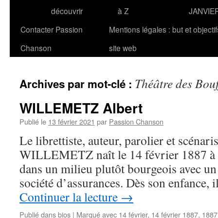
découvrir
à Z
JANVIE
Contacter Passion
Mentions légales : but et objecti
Chanson
site web
Théâtre des Bouf
Archives par mot-clé :
WILLEMETZ Albert
Publié le
13 février 2021
par
Passion Chanson
Le librettiste, auteur, parolier et scénari
WILLEMETZ naît le 14 février 1887 à Par
dans un milieu plutôt bourgeois avec un
société d’assurances. Dès son enfance, il
Continuer la lecture
→
Publié dans
bios
|
Marqué avec
14 février
,
14 février 1887
,
1887