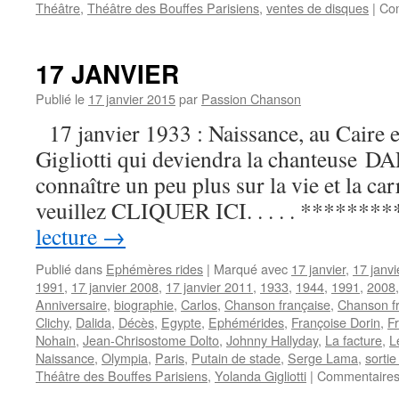
Théâtre
,
Théâtre des Bouffes Parisiens
,
ventes de disques
|
Co
17 JANVIER
Publié le
17 janvier 2015
par
Passion Chanson
17 janvier 1933 : Naissance, au Caire 
Gigliotti qui deviendra la chanteuse D
connaître un peu plus sur la vie et la carr
veuillez CLIQUER ICI. . . . . ******
lecture
→
Publié dans
Ephémères rides
|
Marqué avec
17 janvier
,
17 janv
1991
,
17 janvier 2008
,
17 janvier 2011
,
1933
,
1944
,
1991
,
2008
Anniversaire
,
biographie
,
Carlos
,
Chanson française
,
Chanson f
Clichy
,
Dalida
,
Décès
,
Egypte
,
Ephémérides
,
Françoise Dorin
,
F
Nohain
,
Jean-Chrisostome Dolto
,
Johnny Hallyday
,
La facture
,
L
Naissance
,
Olympia
,
Paris
,
Putain de stade
,
Serge Lama
,
sorti
Théâtre des Bouffes Parisiens
,
Yolanda Gigliotti
|
Commentaires