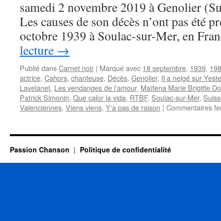
samedi 2 novembre 2019 à Genolier (Suis
Les causes de son décès n’ont pas été pr
octobre 1939 à Soulac-sur-Mer, en Fra
lecture
→
Publié dans
Carnet noir
|
Marqué avec
18 septembre
,
1939
,
19
actrice
,
Cahors
,
chanteuse
,
Décès
,
Genolier
,
Il a neigé sur Yest
Lavelanet
,
Les vendanges de l'amour
,
Maïtena Marie Brigitte 
Patrick Simonin
,
Que calor la vida
,
RTBF
,
Soulac-sur-Mer
,
Suiss
Valenciennes
,
Viens viens
,
Y'a pas de raison
|
Commentaires f
Passion Chanson
Politique de confidentialité