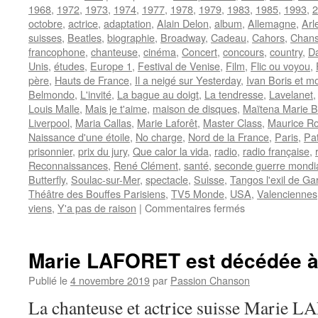
1968
,
1972
,
1973
,
1974
,
1977
,
1978
,
1979
,
1983
,
1985
,
1993
,
2
octobre
,
actrice
,
adaptation
,
Alain Delon
,
album
,
Allemagne
,
Arl
suisses
,
Beatles
,
biographie
,
Broadway
,
Cadeau
,
Cahors
,
Chans
francophone
,
chanteuse
,
cinéma
,
Concert
,
concours
,
country
,
D
Unis
,
études
,
Europe 1
,
Festival de Venise
,
Film
,
Flic ou voyou
,
père
,
Hauts de France
,
Il a neigé sur Yesterday
,
Ivan Boris et mo
Belmondo
,
L'invité
,
La bague au doigt
,
La tendresse
,
Lavelanet
Louis Malle
,
Mais je t'aime
,
maison de disques
,
Maïtena Marie B
Liverpool
,
Maria Callas
,
Marie Laforêt
,
Master Class
,
Maurice R
Naissance d'une étoile
,
No charge
,
Nord de la France
,
Paris
,
Pat
prisonnier
,
prix du jury
,
Que calor la vida
,
radio
,
radio française
,
Reconnaissances
,
René Clément
,
santé
,
seconde guerre mondi
Butterfly
,
Soulac-sur-Mer
,
spectacle
,
Suisse
,
Tangos l'exil de Ga
Théâtre des Bouffes Parisiens
,
TV5 Monde
,
USA
,
Valenciennes
sur
viens
,
Y'a pas de raison
|
Commentaires fermés
LAFORET
Marie
Marie LAFORET est décédée à 
Publié le
4 novembre 2019
par
Passion Chanson
La chanteuse et actrice suisse Marie 