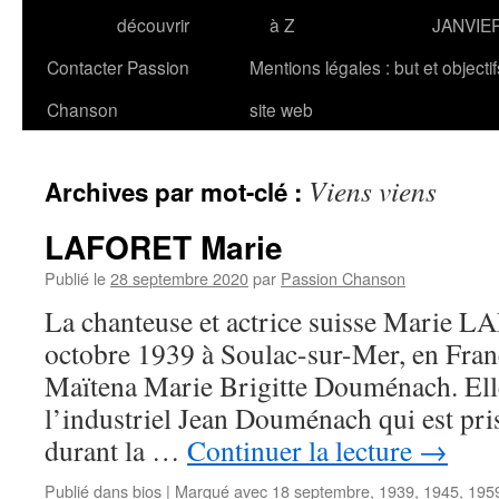
découvrir
à Z
JANVIE
Contacter Passion
Mentions légales : but et objecti
Chanson
site web
Viens viens
Archives par mot-clé :
LAFORET Marie
Publié le
28 septembre 2020
par
Passion Chanson
La chanteuse et actrice suisse Marie L
octobre 1939 à Soulac-sur-Mer, en Fran
Maïtena Marie Brigitte Douménach. Elle e
l’industriel Jean Douménach qui est pr
durant la …
Continuer la lecture
→
Publié dans
bios
|
Marqué avec
18 septembre
,
1939
,
1945
,
195