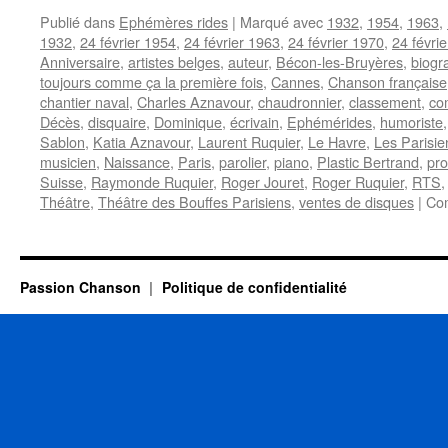
Publié dans
Ephémères rides
|
Marqué avec
1932
,
1954
,
1963
,
1932
,
24 février 1954
,
24 février 1963
,
24 février 1970
,
24 févri
Anniversaire
,
artistes belges
,
auteur
,
Bécon-les-Bruyères
,
biogr
toujours comme ça la première fois
,
Cannes
,
Chanson française
chantier naval
,
Charles Aznavour
,
chaudronnier
,
classement
,
co
Décès
,
disquaire
,
Dominique
,
écrivain
,
Ephémérides
,
humoriste
Sablon
,
Katia Aznavour
,
Laurent Ruquier
,
Le Havre
,
Les Parisi
musicien
,
Naissance
,
Paris
,
parolier
,
piano
,
Plastic Bertrand
,
pro
Suisse
,
Raymonde Ruquier
,
Roger Jouret
,
Roger Ruquier
,
RTS
Théâtre
,
Théâtre des Bouffes Parisiens
,
ventes de disques
|
Co
Passion Chanson
Politique de confidentialité