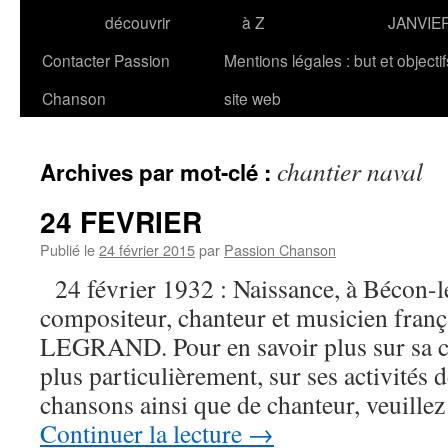
découvrir
à Z
JANVIE
Contacter Passion
Mentions légales : but et objecti
Chanson
site web
chantier naval
Archives par mot-clé :
24 FEVRIER
Publié le
24 février 2015
par
Passion Chanson
24 février 1932 : Naissance, à Bécon-l
compositeur, chanteur et musicien fran
LEGRAND. Pour en savoir plus sur sa car
plus particulièrement, sur ses activités
chansons ainsi que de chanteur, veui
Continuer la lecture
→