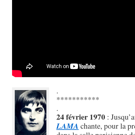
.
***********
.
24 février 1970
: Jusqu’
LAMA
chante, pour la pr
dans la salle parisienne d