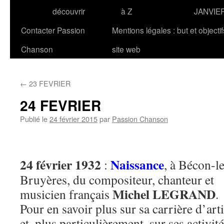
découvrir
à Z
JANVIE
Contacter Passion
Mentions légales : but et objecti
Chanson
site web
←
23 FEVRIER
24 FEVRIER
Publié le
24 février 2015
par
Passion Chanson
24 février 1932
Naissance
:
, à Bécon-le
Bruyères, du compositeur, chanteur et
Michel LEGRAND
musicien français
.
Pour en savoir plus sur sa carrière d’arti
et, plus particulièrement, sur ses activit