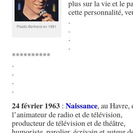
plus sur la vie et le p
cette personnalité, ve
.
Plastic Bertrand en 1981
.
.
.
**********
.
.
.
.
24 février 1963
Naissance
:
, au Havre, 
l’animateur de radio et de télévision,
producteur de télévision et de théâtre,
humoriste, parolier, écrivain et auteur d