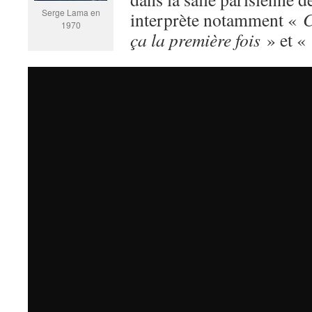
Serge Lama en
interprète notamment «
C
1970
ça la première fois
» et «