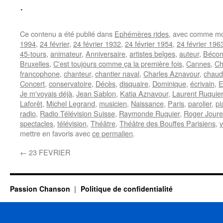
.
Ce contenu a été publié dans
Ephémères rides
, avec comme mo
1994
,
24 février
,
24 février 1932
,
24 février 1954
,
24 février 196
45-tours
,
animateur
,
Anniversaire
,
artistes belges
,
auteur
,
Bécon
Bruxelles
,
C'est toujours comme ça la première fois
,
Cannes
,
Ch
francophone
,
chanteur
,
chantier naval
,
Charles Aznavour
,
chaud
Concert
,
conservatoire
,
Décès
,
disquaire
,
Dominique
,
écrivain
,
E
Je m'voyais déjà
,
Jean Sablon
,
Katia Aznavour
,
Laurent Ruquier
Laforêt
,
Michel Legrand
,
musicien
,
Naissance
,
Paris
,
parolier
,
pi
radio
,
Radio Télévision Suisse
,
Raymonde Ruquier
,
Roger Joure
spectacles
,
télévision
,
Théâtre
,
Théâtre des Bouffes Parisiens
,
v
mettre en favoris avec
ce permalien
.
←
23 FEVRIER
Passion Chanson
Politique de confidentialité