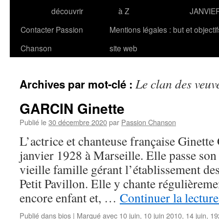
découvrir
à Z
JANVIE
Contacter Passion
Mentions légales : but et objecti
Chanson
site web
Le clan des veuv
Archives par mot-clé :
GARCIN Ginette
Publié le
30 décembre 2020
par
Passion Chanson
L’actrice et chanteuse française Ginett
janvier 1928 à Marseille. Elle passe son
vieille famille gérant l’établissement de
Petit Pavillon. Elle y chante régulièremen
encore enfant et, …
Continuer la lectur
Publié dans
bios
|
Marqué avec
10 juin
,
10 juin 2010
,
14 juin
,
19