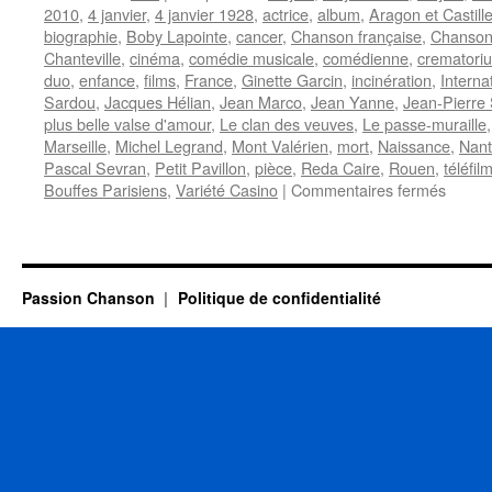
2010
,
4 janvier
,
4 janvier 1928
,
actrice
,
album
,
Aragon et Castill
biographie
,
Boby Lapointe
,
cancer
,
Chanson française
,
Chanson
Chanteville
,
cinéma
,
comédie musicale
,
comédienne
,
crematori
duo
,
enfance
,
films
,
France
,
Ginette Garcin
,
incinération
,
Interna
Sardou
,
Jacques Hélian
,
Jean Marco
,
Jean Yanne
,
Jean-Pierre 
plus belle valse d'amour
,
Le clan des veuves
,
Le passe-muraille
Marseille
,
Michel Legrand
,
Mont Valérien
,
mort
,
Naissance
,
Nant
Pascal Sevran
,
Petit Pavillon
,
pièce
,
Reda Caire
,
Rouen
,
téléfil
sur
Bouffes Parisiens
,
Variété Casino
|
Commentaires fermés
GARC
Ginett
Passion Chanson
Politique de confidentialité