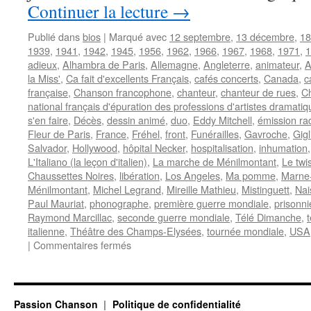
Continuer la lecture
→
Publié dans
bios
|
Marqué avec
12 septembre
,
13 décembre
,
18
1939
,
1941
,
1942
,
1945
,
1956
,
1962
,
1966
,
1967
,
1968
,
1971
,
1
adieux
,
Alhambra de Paris
,
Allemagne
,
Angleterre
,
animateur
,
A
la Miss'
,
Ca fait d'excellents Français
,
cafés concerts
,
Canada
,
c
française
,
Chanson francophone
,
chanteur
,
chanteur de rues
,
Ch
national français d'épuration des professions d'artistes dramatiq
s'en faire
,
Décès
,
dessin animé
,
duo
,
Eddy Mitchell
,
émission ra
Fleur de Paris
,
France
,
Fréhel
,
front
,
Funérailles
,
Gavroche
,
Gigl
Salvador
,
Hollywood
,
hôpital Necker
,
hospitalisation
,
inhumation
L'Italiano (la leçon d'italien)
,
La marche de Ménilmontant
,
Le twi
Chaussettes Noires
,
libération
,
Los Angeles
,
Ma pomme
,
Marne-
Ménilmontant
,
Michel Legrand
,
Mireille Mathieu
,
Mistinguett
,
Nai
Paul Mauriat
,
phonographe
,
première guerre mondiale
,
prisonni
Raymond Marcillac
,
seconde guerre mondiale
,
Télé Dimanche
,
italienne
,
Théâtre des Champs-Elysées
,
tournée mondiale
,
USA
sur
|
Commentaires fermés
CHEVALIER
Maurice
Passion Chanson
Politique de confidentialité