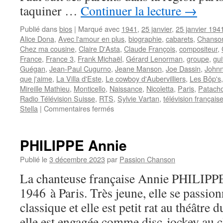
taquiner …
Continuer la lecture
→
Publié dans
bios
|
Marqué avec
1941
,
25 janvier
,
25 janvier 194
Alice Dona
,
Avec l'amour en plus
,
biographie
,
cabarets
,
Chanson
Chez ma cousine
,
Claire D'Asta
,
Claude François
,
compositeur
,
France
,
France 3
,
Frank Michaël
,
Gérard Lenorman
,
groupe
,
gui
Guégan
,
Jean-Paul Cugurno
,
Jeane Manson
,
Joe Dassin
,
Johnn
que j'aime
,
La Villa d'Este
,
Le cowboy d'Aubervilliers
,
Les Bôp's
Mireille Mathieu
,
Monticello
,
Naissance
,
Nicoletta
,
Paris
,
Patach
Radio Télévision Suisse
,
RTS
,
Sylvie Vartan
,
télévision français
sur
Stella
|
Commentaires fermés
MALLORY
Michel
(Thomas
PHILIPPE Annie
LIBERI)
Publié le
3 décembre 2023
par
Passion Chanson
La chanteuse française Annie PHILIPPE
1946 à Paris. Très jeune, elle se passio
classique et elle est petit rat au théâtre 
elle est engagée comme disc-jockey au c