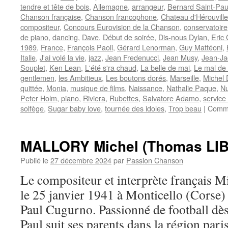
tendre et tête de bois
,
Allemagne
,
arrangeur
,
Bernard Saint-Pau
Chanson française
,
Chanson francophone
,
Chateau d'Hérouville
compositeur
,
Concours Eurovision de la Chanson
,
conservatoire
de piano
,
dancing
,
Dave
,
Début de soirée
,
Dis-nous Dylan
,
Eric
1989
,
France
,
François Paoli
,
Gérard Lenorman
,
Guy Mattéoni
,
Italie
,
J'ai volé la vie
,
jazz
,
Jean Fredenucci
,
Jean Musy
,
Jean-Ja
Souplet
,
Ken Lean
,
L'été s'ra chaud
,
La belle de mai
,
Le mal de 
gentlemen
,
les Ambitieux
,
Les boutons dorés
,
Marseille
,
Michel 
quittée
,
Monia
,
musique de films
,
Naissance
,
Nathalie Paque
,
Nu
Peter Holm
,
piano
,
Riviera
,
Rubettes
,
Salvatore Adamo
,
service 
solfège
,
Sugar baby love
,
tournée des idoles
,
Trop beau
|
Comme
MALLORY Michel (Thomas LIB
Publié le
27 décembre 2024
par
Passion Chanson
Le compositeur et interprète français
le 25 janvier 1941 à Monticello (Corse)
Paul Cugurno. Passionné de football dès
Paul suit ses parents dans la région pari