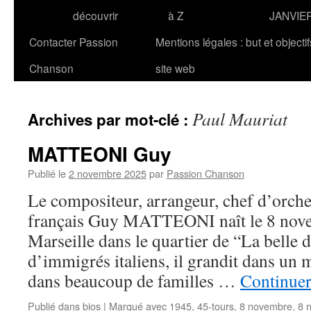
découvrir
à Z
JANVIE
Contacter Passion
Mentions légales : but et objecti
Chanson
site web
Paul Mauriat
Archives par mot-clé :
MATTEONI Guy
Publié le
2 novembre 2025
par
Passion Chanson
Le compositeur, arrangeur, chef d’orches
français Guy MATTEONI naît le 8 nov
Marseille dans le quartier de “La belle de
d’immigrés italiens, il grandit dans un
dans beaucoup de familles …
Continuer
Publié dans
bios
|
Marqué avec
1945
,
45-tours
,
8 novembre
,
8 