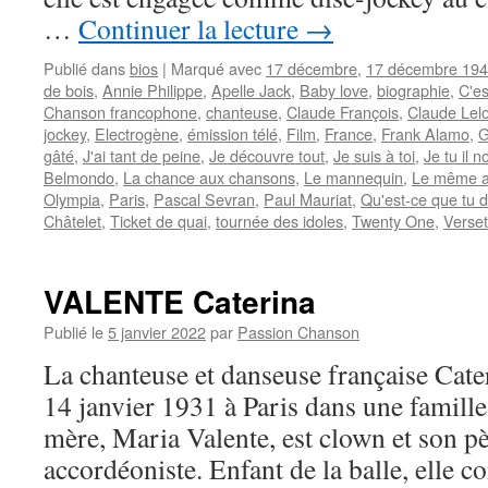
…
Continuer la lecture
→
Publié dans
bios
|
Marqué avec
17 décembre
,
17 décembre 19
de bois
,
Annie Philippe
,
Apelle Jack
,
Baby love
,
biographie
,
C'es
Chanson francophone
,
chanteuse
,
Claude François
,
Claude Lel
jockey
,
Electrogène
,
émission télé
,
Film
,
France
,
Frank Alamo
,
G
gâté
,
J'ai tant de peine
,
Je découvre tout
,
Je suis à toi
,
Je tu il 
Belmondo
,
La chance aux chansons
,
Le mannequin
,
Le même 
Olympia
,
Paris
,
Pascal Sevran
,
Paul Mauriat
,
Qu'est-ce que tu 
Châtelet
,
Ticket de quai
,
tournée des idoles
,
Twenty One
,
Verset
VALENTE Caterina
Publié le
5 janvier 2022
par
Passion Chanson
La chanteuse et danseuse française Ca
14 janvier 1931 à Paris dans une famille 
mère, Maria Valente, est clown et son pè
accordéoniste. Enfant de la balle, elle