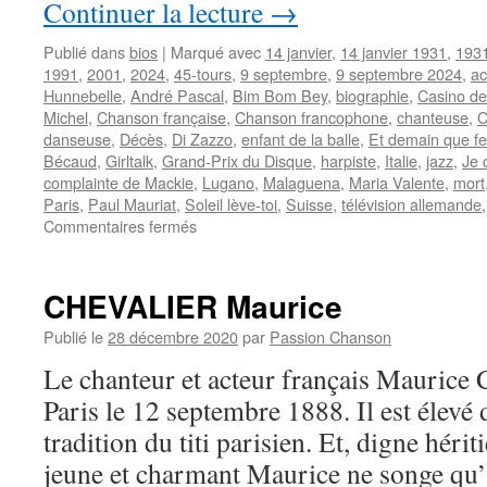
Continuer la lecture
→
Publié dans
bios
|
Marqué avec
14 janvier
,
14 janvier 1931
,
193
1991
,
2001
,
2024
,
45-tours
,
9 septembre
,
9 septembre 2024
,
ac
Hunnebelle
,
André Pascal
,
Bim Bom Bey
,
biographie
,
Casino de
Michel
,
Chanson française
,
Chanson francophone
,
chanteuse
,
C
danseuse
,
Décès
,
Di Zazzo
,
enfant de la balle
,
Et demain que fer
Bécaud
,
Girltalk
,
Grand-Prix du Disque
,
harpiste
,
Italie
,
jazz
,
Je 
complainte de Mackie
,
Lugano
,
Malaguena
,
Maria Valente
,
mort
Paris
,
Paul Mauriat
,
Soleil lève-toi
,
Suisse
,
télévision allemande
sur
Commentaires fermés
VALENTE
Caterina
CHEVALIER Maurice
Publié le
28 décembre 2020
par
Passion Chanson
Le chanteur et acteur français Mauric
Paris le 12 septembre 1888. Il est élevé 
tradition du titi parisien. Et, digne héri
jeune et charmant Maurice ne songe qu’