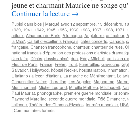
jeune et charmant Maurice ne songe qu’
Continuer la lecture
→
Publié dans
bios
|
Marqué avec
12 septembre
,
13 décembre
,
18
1939
,
1941
,
1942
,
1945
,
1956
,
1962
,
1966
,
1967
,
1968
,
1971
,
1
adieux
,
Alhambra de Paris
,
Allemagne
,
Angleterre
,
animateur
,
A
la Miss'
,
Ca fait d'excellents Français
,
cafés concerts
,
Canada
,
c
française
,
Chanson francophone
,
chanteur
,
chanteur de rues
,
Ch
national français d'épuration des professions d'artistes dramatiq
s'en faire
,
Décès
,
dessin animé
,
duo
,
Eddy Mitchell
,
émission ra
Fleur de Paris
,
France
,
Fréhel
,
front
,
Funérailles
,
Gavroche
,
Gigl
Salvador
,
Hollywood
,
hôpital Necker
,
hospitalisation
,
inhumation
L'Italiano (la leçon d'italien)
,
La marche de Ménilmontant
,
Le twi
Chaussettes Noires
,
libération
,
Los Angeles
,
Ma pomme
,
Marne-
Ménilmontant
,
Michel Legrand
,
Mireille Mathieu
,
Mistinguett
,
Nai
Paul Mauriat
,
phonographe
,
première guerre mondiale
,
prisonni
Raymond Marcillac
,
seconde guerre mondiale
,
Télé Dimanche
,
italienne
,
Théâtre des Champs-Elysées
,
tournée mondiale
,
USA
sur
|
Commentaires fermés
CHEVALIER
Maurice