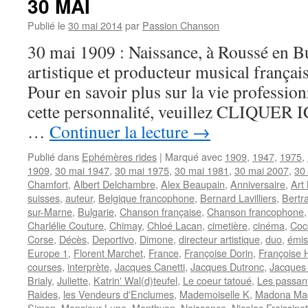
30 MAI
Publié le
30 mai 2014
par
Passion Chanson
30 mai 1909 : Naissance, à Roussé en Bu
artistique et producteur musical franç
Pour en savoir plus sur la vie professionn
cette personnalité, veuillez CLIQUER ICI
…
Continuer la lecture
→
Publié dans
Ephémères rides
|
Marqué avec
1909
,
1947
,
1975
,
1909
,
30 mai 1947
,
30 mai 1975
,
30 mai 1981
,
30 mai 2007
,
30
Chamfort
,
Albert Delchambre
,
Alex Beaupain
,
Anniversaire
,
Art
suisses
,
auteur
,
Belgique francophone
,
Bernard Lavilliers
,
Bertr
sur-Marne
,
Bulgarie
,
Chanson française
,
Chanson francophone
Charlélie Couture
,
Chimay
,
Chloé Lacan
,
cimetière
,
cinéma
,
Coc
Corse
,
Décès
,
Deportivo
,
Dimone
,
directeur artistique
,
duo
,
émis
Europe 1
,
Florent Marchet
,
France
,
Françoise Dorin
,
Françoise 
courses
,
interprète
,
Jacques Canetti
,
Jacques Dutronc
,
Jacques
Brialy
,
Juliette
,
Katrin' Wal(d)teufel
,
Le coeur tatoué
,
Les passan
Raides
,
les Vendeurs d'Enclumes
,
Mademoiselle K
,
Madona Ma
Simon
,
Monsieur Lune
,
Monthyon
,
Naissance
,
Nicolas Fraissinet