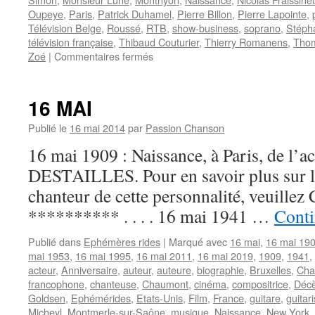
Oupeye
,
Paris
,
Patrick Duhamel
,
Pierre Billon
,
Pierre Lapointe
,
Télévision Belge
,
Roussé
,
RTB
,
show-business
,
soprano
,
Stéph
télévision française
,
Thibaud Couturier
,
Thierry Romanens
,
Thom
sur
Zoé
|
Commentaires fermés
30
MAI
16 MAI
Publié le
16 mai 2014
par
Passion Chanson
16 mai 1909 : Naissance, à Paris, de l’ac
DESTAILLES. Pour en savoir plus sur les
chanteur de cette personnalité, veuillez 
********** . . . . 16 mai 1941 …
Conti
Publié dans
Ephémères rides
|
Marqué avec
16 mai
,
16 mai 19
mai 1953
,
16 mai 1995
,
16 mai 2011
,
16 mai 2019
,
1909
,
1941
,
acteur
,
Anniversaire
,
auteur
,
auteure
,
biographie
,
Bruxelles
,
Cha
francophone
,
chanteuse
,
Chaumont
,
cinéma
,
compositrice
,
Déc
Goldsen
,
Ephémérides
,
Etats-Unis
,
Film
,
France
,
guitare
,
guitari
Micheyl
,
Montmerle-sur-Saône
,
musique
,
Naissance
,
New York
,