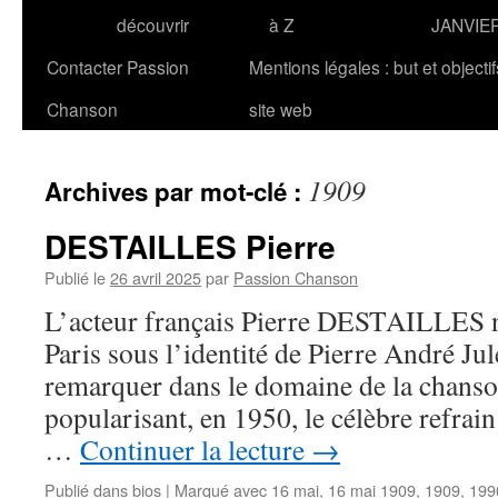
découvrir
à Z
JANVIE
Contacter Passion
Mentions légales : but et objecti
Chanson
site web
1909
Archives par mot-clé :
DESTAILLES Pierre
Publié le
26 avril 2025
par
Passion Chanson
L’acteur français Pierre DESTAILLES n
Paris sous l’identité de Pierre André Jule
remarquer dans le domaine de la chanso
popularisant, en 1950, le célèbre refrai
…
Continuer la lecture
→
Publié dans
bios
|
Marqué avec
16 mai
,
16 mai 1909
,
1909
,
199