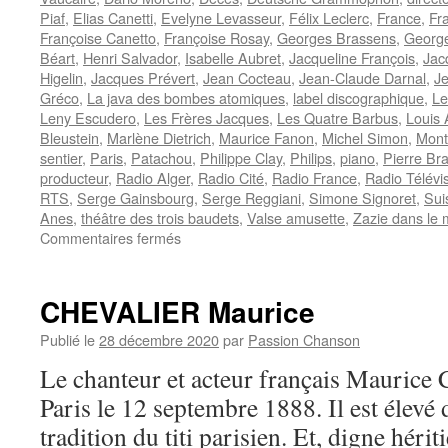
Piaf
,
Elias Canetti
,
Evelyne Levasseur
,
Félix Leclerc
,
France
,
Fr
Françoise Canetto
,
Françoise Rosay
,
Georges Brassens
,
George
Béart
,
Henri Salvador
,
Isabelle Aubret
,
Jacqueline François
,
Jac
Higelin
,
Jacques Prévert
,
Jean Cocteau
,
Jean-Claude Darnal
,
J
Gréco
,
La java des bombes atomiques
,
label discographique
,
Le
Leny Escudero
,
Les Frères Jacques
,
Les Quatre Barbus
,
Louis 
Bleustein
,
Marlène Dietrich
,
Maurice Fanon
,
Michel Simon
,
Mont
sentier
,
Paris
,
Patachou
,
Philippe Clay
,
Philips
,
piano
,
Pierre Br
producteur
,
Radio Alger
,
Radio Cité
,
Radio France
,
Radio Télévi
RTS
,
Serge Gainsbourg
,
Serge Reggiani
,
Simone Signoret
,
Sui
Anes
,
théâtre des trois baudets
,
Valse amusette
,
Zazie dans le 
sur
Commentaires fermés
CANETTI
Jacques
CHEVALIER Maurice
Publié le
28 décembre 2020
par
Passion Chanson
Le chanteur et acteur français Mauric
Paris le 12 septembre 1888. Il est élevé 
tradition du titi parisien. Et, digne héri