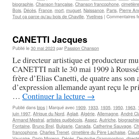
biographie
,
Chanson française
,
Chanson francophone
,
cimetièr
Bois
,
Décès
,
France
,
mort
,
muguet
,
Naissance
,
Paris
,
Pierre An
Tout ça parce qu'au bois de Chaville
,
Yvelines
|
Commentaires f
CANETTI Jacques
Publié le
30 mai 2023
par
Passion Chanson
Le directeur artistique et producteur mu
CANETTI naît le 30 mai 1909 à Roussé en
frère d’Elias Canetti, de quatre ans son 
d’expression allemande ayant reçu le pri
…
Continuer la lecture
→
Publié dans
bios
|
Marqué avec
1909
,
1933
,
1935
,
1950
,
1963
,
juin 1997
,
Afrique du Nord
,
Aglaë
,
Algérie
,
Allemagne
,
André Cl
Armand Mestral
,
artistes québécois
,
Assez
,
Autriche
,
biographie
Fontaine
,
Bruno Brel
,
Bulgarie
,
Canada
,
Catherine Sauvage
,
Ch
francophone
,
Charles Trenet
,
cimetière du Père Lachaise
,
Clau
Vaucaire
,
Dario Moreno
,
Décès
,
Deutsche Grammophon
,
direct