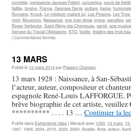
comédie
,
compagnie Jacques Fabbri
,
concertina
,
cours de théât
faillite
,
forains
,
France
,
Georges Denis
,
guitare
,
harpe
,
humorist
Romains
,
Knock
,
Le médecin malgré lui
,
Les Pinsons
,
Les Trois
mort
,
Mouscron
,
Naissance
,
one man show
,
orgue
,
parodies
,
pe
Roger Verbecke
,
Saint-Rémy-les-Chevreuse
,
santé
,
scie musica
Service du Travail Obligatoire
,
STO
,
textile
,
théâtre des trois ba
sur
|
Commentaires fermés
DEVOS
Raymond
13 MARS
Publié le
13 mars 2014
par
Passion Chanson
13 mars 1928 : Naissance, à San-Sébast
l’acteur, auteur, compositeur et chanteur
espagnole René-Louis LAFFORGUE. Po
brève biographie de cet artiste, veuillez
********** . . . . 13 …
Continuer la le
Publié dans
Ephémères rides
|
Marqué avec
1000
,
13 mars
,
13
1967
,
1968
,
2004
,
2010
,
2025
,
6000
,
Acadie
,
Acta
,
acteur
,
Agnè