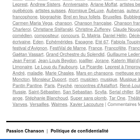
Leprest
,
Andrew Sisters
,
Anniversaire
,
Ariane Moffat
,
artistes b
québécois
,
artistes suisses
,
Atomique DeLuxe
,
Aubenas
,
auteur
francophone
,
biographie
,
Brel en feux follets
,
Bruxelles
,
Bubble
Carmen Maria Vega
,
chanson
,
Chanson française
,
Chanson fra
Charleroi
,
Christiane Stéfanski
,
Christine Zufferey
,
Claude Noug
comédien
,
compositeur
,
concours
,
D. Majiria
,
Daniel Hélin
,
Décè
écrivaine
,
Eden
,
Ephémérides
,
Espagne
,
Eté 67
,
Fabiola Toupin
festival d'Avignon
,
FestiVal de Marne
,
France
,
Francofête
,
Franc
Gaëtan Vassart
,
Grand Orchestre du Splendid
,
Guillaume Leden
Jean Ferrat
,
Jean-Louis Beydon
,
joaillier
,
Jorane
,
Katerin Wal(d)
Limonaire
,
Le Loup du Faubourg
,
Le Picardie
,
Leprest à l'improv
André
,
maladie
,
Marie Chasles
,
Mars en chansons
,
metteuse en
Moncton
,
Monsieur Dupont
,
mort
,
musicien
,
musique
,
Musique à 
Pantin Pantine
,
Paris
,
Psyché
,
rencontres d'Astaffort
,
René-Loui
Russie
,
Saint-Sébastien
,
San Sebastian
,
Scylla
,
Serial chiller
,
S
ange
,
Stéphanie Blanchoud
,
Super sans plomb
,
Tar One
,
Théât
Vanves
,
Versailles
,
Waimes
,
Xavier Lacouture
|
Commentaires f
Passion Chanson
Politique de confidentialité