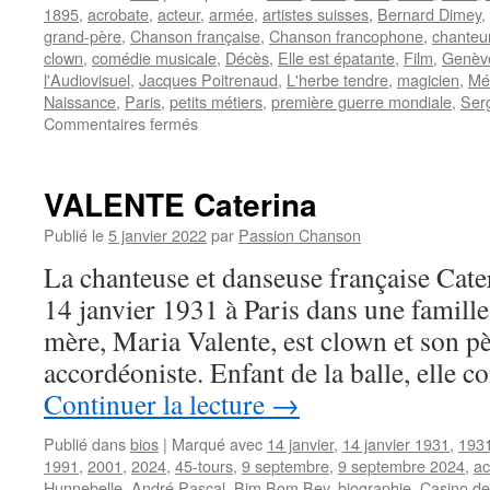
1895
,
acrobate
,
acteur
,
armée
,
artistes suisses
,
Bernard Dimey
,
grand-père
,
Chanson française
,
Chanson francophone
,
chanteu
clown
,
comédie musicale
,
Décès
,
Elle est épatante
,
Film
,
Genèv
l'Audiovisuel
,
Jacques Poitrenaud
,
L'herbe tendre
,
magicien
,
Mé
Naissance
,
Paris
,
petits métiers
,
première guerre mondiale
,
Ser
sur
Commentaires fermés
SIMON
Michel
VALENTE Caterina
Publié le
5 janvier 2022
par
Passion Chanson
La chanteuse et danseuse française Ca
14 janvier 1931 à Paris dans une famille 
mère, Maria Valente, est clown et son pè
accordéoniste. Enfant de la balle, elle
Continuer la lecture
→
Publié dans
bios
|
Marqué avec
14 janvier
,
14 janvier 1931
,
193
1991
,
2001
,
2024
,
45-tours
,
9 septembre
,
9 septembre 2024
,
ac
Hunnebelle
,
André Pascal
,
Bim Bom Bey
,
biographie
,
Casino de