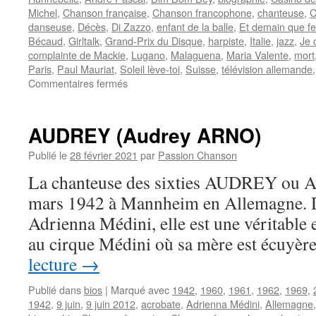
Michel
,
Chanson française
,
Chanson francophone
,
chanteuse
,
C
danseuse
,
Décès
,
Di Zazzo
,
enfant de la balle
,
Et demain que fer
Bécaud
,
Girltalk
,
Grand-Prix du Disque
,
harpiste
,
Italie
,
jazz
,
Je 
complainte de Mackie
,
Lugano
,
Malaguena
,
Maria Valente
,
mort
Paris
,
Paul Mauriat
,
Soleil lève-toi
,
Suisse
,
télévision allemande
sur
Commentaires fermés
VALENTE
Caterina
AUDREY (Audrey ARNO)
Publié le
28 février 2021
par
Passion Chanson
La chanteuse des sixties AUDREY ou A
mars 1942 à Mannheim en Allemagne. 
Adrienna Médini, elle est une véritable e
au cirque Médini où sa mère est écuyè
lecture
→
Publié dans
bios
|
Marqué avec
1942
,
1960
,
1961
,
1962
,
1969
,
1942
,
9 juin
,
9 juin 2012
,
acrobate
,
Adrienna Médini
,
Allemagne