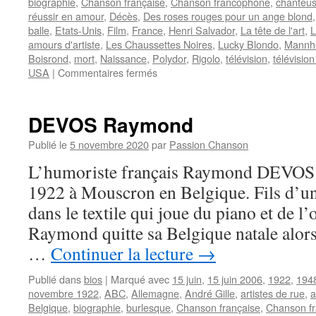
biographie
,
Chanson française
,
Chanson francophone
,
chanteu
réussir en amour
,
Décès
,
Des roses rouges pour un ange blond
balle
,
Etats-Unis
,
Film
,
France
,
Henri Salvador
,
La tête de l'art
,
L
amours d'artiste
,
Les Chaussettes Noires
,
Lucky Blondo
,
Mannh
Boisrond
,
mort
,
Naissance
,
Polydor
,
Rigolo
,
télévision
,
télévision
sur
USA
|
Commentaires fermés
AUDREY
(Audrey
ARNO)
DEVOS Raymond
Publié le
5 novembre 2020
par
Passion Chanson
L’humoriste français Raymond DEVOS n
1922 à Mouscron en Belgique. Fils d’un 
dans le textile qui joue du piano et de l’o
Raymond quitte sa Belgique natale alors 
…
Continuer la lecture
→
Publié dans
bios
|
Marqué avec
15 juin
,
15 juin 2006
,
1922
,
194
novembre 1922
,
ABC
,
Allemagne
,
André Gille
,
artistes de rue
,
a
Belgique
,
biographie
,
burlesque
,
Chanson française
,
Chanson f