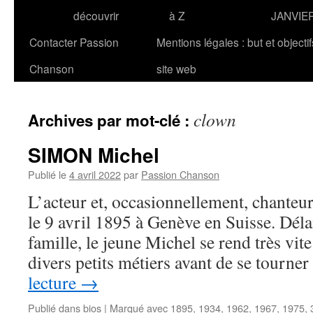
découvrir
à Z
JANVIE
Contacter Passion
Mentions légales : but et objecti
Chanson
site web
clown
Archives par mot-clé :
SIMON Michel
Publié le
4 avril 2022
par
Passion Chanson
L’acteur et, occasionnellement, chante
le 9 avril 1895 à Genève en Suisse. Délai
famille, le jeune Michel se rend très vite
divers petits métiers avant de se tourn
lecture
→
Publié dans
bios
|
Marqué avec
1895
,
1934
,
1962
,
1967
,
1975
,