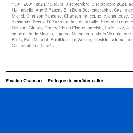
1991
,
2001
,
2024
,
45-tours
,
9 septembre
,
9 septembre 2024
,
ac
Hunnebelle
,
André Pascal
,
Bim Bom Bey
,
biographie
,
Casino de
Michel
,
Chanson française
,
Chanson francophone
,
chanteuse
,
C
danseuse
,
Décès
,
Di Zazzo
,
enfant de la balle
,
Et demain que fer
Bécaud
,
Girltalk
,
Grand-Prix du Disque
,
harpiste
,
Italie
,
jazz
,
Je 
complainte de Mackie
,
Lugano
,
Malaguena
,
Maria Valente
,
mort
Paris
,
Paul Mauriat
,
Soleil lève-toi
,
Suisse
,
télévision allemande
sur
Commentaires fermés
VALENTE
Caterina
Passion Chanson
Politique de confidentialité