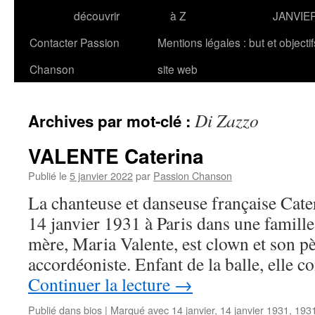
découvrir
à Z
JANVIE
Contacter Passion
Mentions légales : but et objecti
Chanson
site web
Di Zazzo
Archives par mot-clé :
VALENTE Caterina
Publié le
5 janvier 2022
par
Passion Chanson
La chanteuse et danseuse française Ca
14 janvier 1931 à Paris dans une famille 
mère, Maria Valente, est clown et son pè
accordéoniste. Enfant de la balle, elle
Continuer la lecture
→
Publié dans
bios
|
Marqué avec
14 janvier
,
14 janvier 1931
,
193