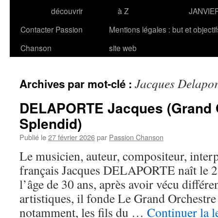
découvrir
à Z
JANVIE
Contacter Passion
Mentions légales : but et objecti
Chanson
site web
Jacques Delapor
Archives par mot-clé :
DELAPORTE Jacques (Grand O
Splendid)
Publié le
27 février 2026
par
Passion Chanson
Le musicien, auteur, compositeur, inter
français Jacques DELAPORTE naît le 22
l’âge de 30 ans, après avoir vécu différe
artistiques, il fonde Le Grand Orchestre
notamment, les fils du …
Continuer la l