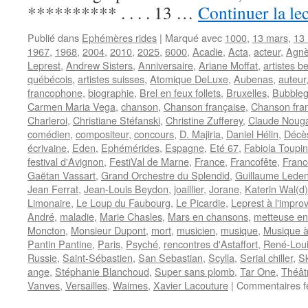
********** . . . . 13 …
Continuer la le
Publié dans
Ephémères rides
|
Marqué avec
1000
,
13 mars
,
13
1967
,
1968
,
2004
,
2010
,
2025
,
6000
,
Acadie
,
Acta
,
acteur
,
Agnè
Leprest
,
Andrew Sisters
,
Anniversaire
,
Ariane Moffat
,
artistes b
québécois
,
artistes suisses
,
Atomique DeLuxe
,
Aubenas
,
auteur
francophone
,
biographie
,
Brel en feux follets
,
Bruxelles
,
Bubble
Carmen Maria Vega
,
chanson
,
Chanson française
,
Chanson fra
Charleroi
,
Christiane Stéfanski
,
Christine Zufferey
,
Claude Noug
comédien
,
compositeur
,
concours
,
D. Majiria
,
Daniel Hélin
,
Décè
écrivaine
,
Eden
,
Ephémérides
,
Espagne
,
Eté 67
,
Fabiola Toupin
festival d'Avignon
,
FestiVal de Marne
,
France
,
Francofête
,
Franc
Gaëtan Vassart
,
Grand Orchestre du Splendid
,
Guillaume Leden
Jean Ferrat
,
Jean-Louis Beydon
,
joaillier
,
Jorane
,
Katerin Wal(d)
Limonaire
,
Le Loup du Faubourg
,
Le Picardie
,
Leprest à l'improv
André
,
maladie
,
Marie Chasles
,
Mars en chansons
,
metteuse en
Moncton
,
Monsieur Dupont
,
mort
,
musicien
,
musique
,
Musique à 
Pantin Pantine
,
Paris
,
Psyché
,
rencontres d'Astaffort
,
René-Loui
Russie
,
Saint-Sébastien
,
San Sebastian
,
Scylla
,
Serial chiller
,
S
ange
,
Stéphanie Blanchoud
,
Super sans plomb
,
Tar One
,
Théât
Vanves
,
Versailles
,
Waimes
,
Xavier Lacouture
|
Commentaires f