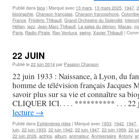
Publié dans
bios
|
Marqué avec
13 mars
,
13 mars 2025
,
1947
,
2
biographie
,
Chanson française
,
Chanson francophone
,
Colombe
France
,
Frédéric Thibault
,
Grand Orchestre du Splendid
,
interpr
Hélian
,
jazz
,
Jean-Marc Thibault
,
La salsa du démon
,
Macao
,
ma
Paris
,
Radio-Pirate
,
Ray Ventura
,
swing
,
Xavier Thibault
|
Comme
22 JUIN
Publié le
22 juin 2014
par
Passion Chanson
22 juin 1933 : Naissance, à Lyon, du fant
homme de télévision français Jacques
savoir plus sur sa vie et connaître sa bio
CLIQUER ICI. . . . ********** . . . 22
lecture
→
Publié dans
Ephémères rides
|
Marqué avec
1933
,
1942
,
1947
,
juin
,
22 juin 1933
,
22 juin 1942
,
22 juin 1947
,
22 juin 1959
,
22 ju
22 juin 2026
,
actrice
,
album
,
animateur
,
Anniversaire
,
Antony
,
ar