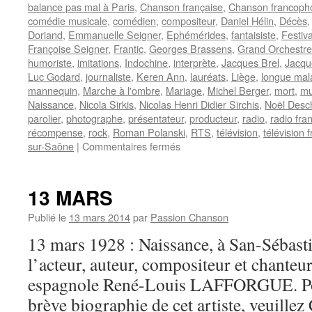
balance pas mal à Paris
,
Chanson française
,
Chanson francoph
comédie musicale
,
comédien
,
compositeur
,
Daniel Hélin
,
Décès
Doriand
,
Emmanuelle Seigner
,
Ephémérides
,
fantaisiste
,
Festiva
Françoise Seigner
,
Frantic
,
Georges Brassens
,
Grand Orchestre
humoriste
,
imitations
,
Indochine
,
interprète
,
Jacques Brel
,
Jacqu
Luc Godard
,
journaliste
,
Keren Ann
,
lauréats
,
Liège
,
longue mal
mannequin
,
Marche à l'ombre
,
Mariage
,
Michel Berger
,
mort
,
mu
Naissance
,
Nicola Sirkis
,
Nicolas Henri Didier Sirchis
,
Noël Des
parolier
,
photographe
,
présentateur
,
producteur
,
radio
,
radio fra
récompense
,
rock
,
Roman Polanski
,
RTS
,
télévision
,
télévision 
sur
sur-Saône
|
Commentaires fermés
22
JUIN
13 MARS
Publié le
13 mars 2014
par
Passion Chanson
13 mars 1928 : Naissance, à San-Sébast
l’acteur, auteur, compositeur et chanteur
espagnole René-Louis LAFFORGUE. Po
brève biographie de cet artiste, veuillez