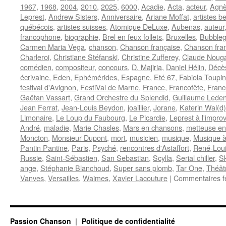
1967
,
1968
,
2004
,
2010
,
2025
,
6000
,
Acadie
,
Acta
,
acteur
,
Agnè
Leprest
,
Andrew Sisters
,
Anniversaire
,
Ariane Moffat
,
artistes b
québécois
,
artistes suisses
,
Atomique DeLuxe
,
Aubenas
,
auteur
francophone
,
biographie
,
Brel en feux follets
,
Bruxelles
,
Bubble
Carmen Maria Vega
,
chanson
,
Chanson française
,
Chanson fra
Charleroi
,
Christiane Stéfanski
,
Christine Zufferey
,
Claude Noug
comédien
,
compositeur
,
concours
,
D. Majiria
,
Daniel Hélin
,
Décè
écrivaine
,
Eden
,
Ephémérides
,
Espagne
,
Eté 67
,
Fabiola Toupin
festival d'Avignon
,
FestiVal de Marne
,
France
,
Francofête
,
Franc
Gaëtan Vassart
,
Grand Orchestre du Splendid
,
Guillaume Leden
Jean Ferrat
,
Jean-Louis Beydon
,
joaillier
,
Jorane
,
Katerin Wal(d)
Limonaire
,
Le Loup du Faubourg
,
Le Picardie
,
Leprest à l'improv
André
,
maladie
,
Marie Chasles
,
Mars en chansons
,
metteuse en
Moncton
,
Monsieur Dupont
,
mort
,
musicien
,
musique
,
Musique à 
Pantin Pantine
,
Paris
,
Psyché
,
rencontres d'Astaffort
,
René-Loui
Russie
,
Saint-Sébastien
,
San Sebastian
,
Scylla
,
Serial chiller
,
S
ange
,
Stéphanie Blanchoud
,
Super sans plomb
,
Tar One
,
Théât
Vanves
,
Versailles
,
Waimes
,
Xavier Lacouture
|
Commentaires f
Passion Chanson
Politique de confidentialité