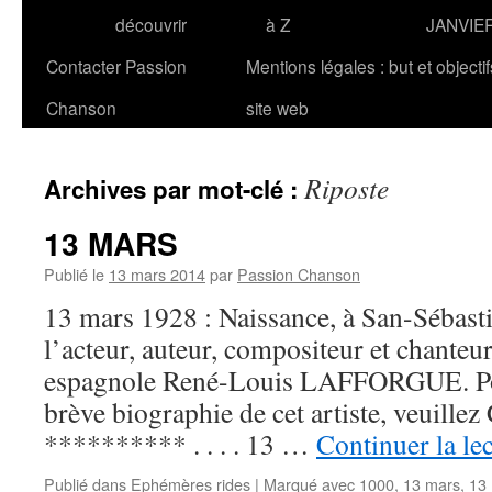
découvrir
à Z
JANVIE
Contacter Passion
Mentions légales : but et objecti
Chanson
site web
Riposte
Archives par mot-clé :
13 MARS
Publié le
13 mars 2014
par
Passion Chanson
13 mars 1928 : Naissance, à San-Sébast
l’acteur, auteur, compositeur et chanteur
espagnole René-Louis LAFFORGUE. Po
brève biographie de cet artiste, veuillez
********** . . . . 13 …
Continuer la le
Publié dans
Ephémères rides
|
Marqué avec
1000
,
13 mars
,
13