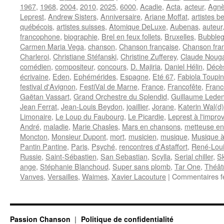
1967
,
1968
,
2004
,
2010
,
2025
,
6000
,
Acadie
,
Acta
,
acteur
,
Agnè
Leprest
,
Andrew Sisters
,
Anniversaire
,
Ariane Moffat
,
artistes b
québécois
,
artistes suisses
,
Atomique DeLuxe
,
Aubenas
,
auteur
francophone
,
biographie
,
Brel en feux follets
,
Bruxelles
,
Bubble
Carmen Maria Vega
,
chanson
,
Chanson française
,
Chanson fra
Charleroi
,
Christiane Stéfanski
,
Christine Zufferey
,
Claude Noug
comédien
,
compositeur
,
concours
,
D. Majiria
,
Daniel Hélin
,
Décè
écrivaine
,
Eden
,
Ephémérides
,
Espagne
,
Eté 67
,
Fabiola Toupin
festival d'Avignon
,
FestiVal de Marne
,
France
,
Francofête
,
Franc
Gaëtan Vassart
,
Grand Orchestre du Splendid
,
Guillaume Leden
Jean Ferrat
,
Jean-Louis Beydon
,
joaillier
,
Jorane
,
Katerin Wal(d)
Limonaire
,
Le Loup du Faubourg
,
Le Picardie
,
Leprest à l'improv
André
,
maladie
,
Marie Chasles
,
Mars en chansons
,
metteuse en
Moncton
,
Monsieur Dupont
,
mort
,
musicien
,
musique
,
Musique à 
Pantin Pantine
,
Paris
,
Psyché
,
rencontres d'Astaffort
,
René-Loui
Russie
,
Saint-Sébastien
,
San Sebastian
,
Scylla
,
Serial chiller
,
S
ange
,
Stéphanie Blanchoud
,
Super sans plomb
,
Tar One
,
Théât
Vanves
,
Versailles
,
Waimes
,
Xavier Lacouture
|
Commentaires f
Passion Chanson
Politique de confidentialité