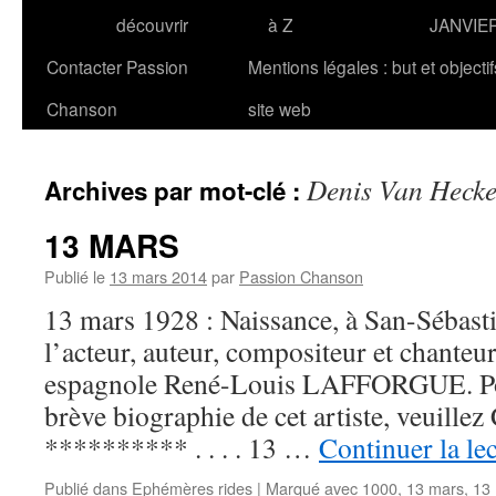
découvrir
à Z
JANVIE
Contacter Passion
Mentions légales : but et objecti
Chanson
site web
Denis Van Heck
Archives par mot-clé :
13 MARS
Publié le
13 mars 2014
par
Passion Chanson
13 mars 1928 : Naissance, à San-Sébast
l’acteur, auteur, compositeur et chanteur
espagnole René-Louis LAFFORGUE. Po
brève biographie de cet artiste, veuillez
********** . . . . 13 …
Continuer la le
Publié dans
Ephémères rides
|
Marqué avec
1000
,
13 mars
,
13