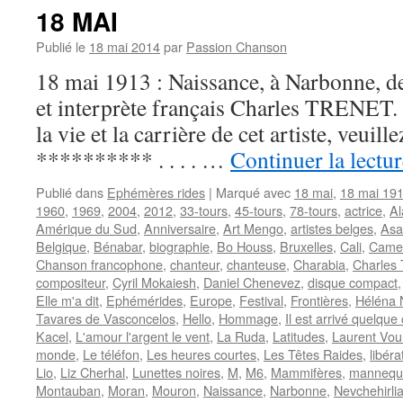
18 MAI
Publié le
18 mai 2014
par
Passion Chanson
18 mai 1913 : Naissance, à Narbonne, de
et interprète français Charles TRENET. 
la vie et la carrière de cet artiste, veuil
********** . . . . …
Continuer la lectu
Publié dans
Ephémères rides
|
Marqué avec
18 mai
,
18 mai 19
1960
,
1969
,
2004
,
2012
,
33-tours
,
45-tours
,
78-tours
,
actrice
,
Al
Amérique du Sud
,
Anniversaire
,
Art Mengo
,
artistes belges
,
Asa
Belgique
,
Bénabar
,
biographie
,
Bo Houss
,
Bruxelles
,
Cali
,
Came
Chanson francophone
,
chanteur
,
chanteuse
,
Charabia
,
Charles 
compositeur
,
Cyril Mokaiesh
,
Daniel Chenevez
,
disque compact
Elle m'a dit
,
Ephémérides
,
Europe
,
Festival
,
Frontières
,
Héléna 
Tavares de Vasconcelos
,
Hello
,
Hommage
,
Il est arrivé quelque
Kacel
,
L'amour l'argent le vent
,
La Ruda
,
Latitudes
,
Laurent Vou
monde
,
Le téléfon
,
Les heures courtes
,
Les Têtes Raides
,
libéra
Lio
,
Liz Cherhal
,
Lunettes noires
,
M
,
M6
,
Mammifères
,
mannequ
Montauban
,
Moran
,
Mouron
,
Naissance
,
Narbonne
,
Nevchehirli