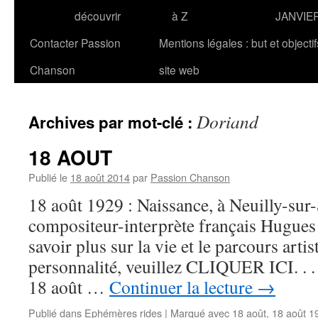
découvrir
à Z
JANVIE
Contacter Passion
Mentions légales : but et objecti
Chanson
site web
Doriand
Archives par mot-clé :
18 AOUT
Publié le
18 août 2014
par
Passion Chanson
18 août 1929 : Naissance, à Neuilly-sur-
compositeur-interprète français Hugu
savoir plus sur la vie et le parcours artis
personnalité, veuillez CLIQUER ICI. . . .
18 août …
Continuer la lecture
→
Publié dans
Ephémères rides
|
Marqué avec
18 août
,
18 août 1