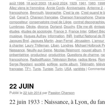
août 1998
,
18 août 2003
,
18 août 2024
,
1929
,
1961
,
1983
,
1998
Allez viens je t'emmène
,
Annie Cordy
,
Anniversaire
,
Antenne 2
,
francophone
,
Beyrouth
,
biographie
,
C'est la vie
,
C'est quand le 
Cali
,
Canal 5
,
Chanson française
,
Chanson francophone
,
Chanso
compositeur
,
conservatoire royal de Liège
,
contrat discographiq
Lumbroso
,
Décès
,
divorce
,
Doriand
,
Douchy
,
Elle me dit
,
émissio
études
,
études de sociologie
,
France 3
,
France Inter
,
Gilbert Bé
musique
,
Hugues Aufray
,
information
,
INR
,
Institut National de 
Jacques Brel
,
Jacques Martin
,
Jean Ferrat
,
Jérusalem
,
L'amour 
à chanter
,
Laury Thilleman
,
Liban
,
Londres
,
Michael Holbrook P
Naissance
,
Neuilly-sur-Seine
,
Nicolas Résimont
,
nouvel album
,
présentatrice
,
producteur
,
productrice
,
Questions de charme
,
ra
francophone
,
Radiodiffusion Télévision Belge
,
radios libres
,
Rom
Serge Reggiani
,
société
,
solfège
,
sortie album
,
Télématin
,
télévi
française
,
TF1
,
Tunis
,
Tunisie
,
Turin
,
USA
,
variétés
|
Commentai
22 JUIN
Publié le
22 juin 2014
par
Passion Chanson
22 juin 1933 : Naissance, à Lyon, du fant