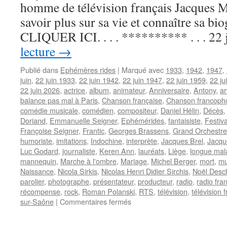
homme de télévision français Jacques
savoir plus sur sa vie et connaître sa bio
CLIQUER ICI. . . . ********** . . . 22
lecture
→
Publié dans
Ephémères rides
|
Marqué avec
1933
,
1942
,
1947
,
juin
,
22 juin 1933
,
22 juin 1942
,
22 juin 1947
,
22 juin 1959
,
22 ju
22 juin 2026
,
actrice
,
album
,
animateur
,
Anniversaire
,
Antony
,
ar
balance pas mal à Paris
,
Chanson française
,
Chanson francoph
comédie musicale
,
comédien
,
compositeur
,
Daniel Hélin
,
Décès
Doriand
,
Emmanuelle Seigner
,
Ephémérides
,
fantaisiste
,
Festiva
Françoise Seigner
,
Frantic
,
Georges Brassens
,
Grand Orchestre
humoriste
,
imitations
,
Indochine
,
interprète
,
Jacques Brel
,
Jacqu
Luc Godard
,
journaliste
,
Keren Ann
,
lauréats
,
Liège
,
longue mal
mannequin
,
Marche à l'ombre
,
Mariage
,
Michel Berger
,
mort
,
mu
Naissance
,
Nicola Sirkis
,
Nicolas Henri Didier Sirchis
,
Noël Des
parolier
,
photographe
,
présentateur
,
producteur
,
radio
,
radio fra
récompense
,
rock
,
Roman Polanski
,
RTS
,
télévision
,
télévision 
sur
sur-Saône
|
Commentaires fermés
22
JUIN