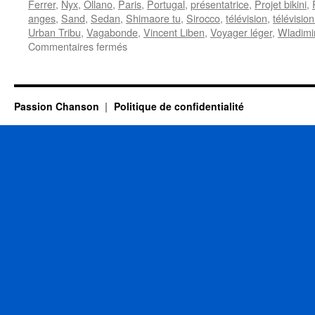
Ferrer
,
Nyx
,
Ollano
,
Paris
,
Portugal
,
présentatrice
,
Projet bikini
,
anges
,
Sand
,
Sedan
,
Shimaore tu
,
Sirocco
,
télévision
,
télévisio
Urban Tribu
,
Vagabonde
,
Vincent Liben
,
Voyager léger
,
Wladimi
sur
Commentaires fermés
18
MAI
Passion Chanson
Politique de confidentialité