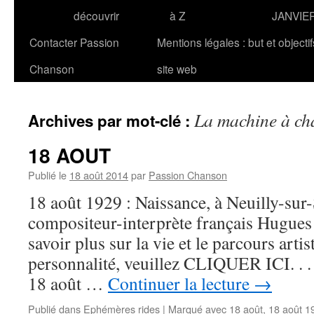
découvrir
à Z
JANVIE
Contacter Passion
Mentions légales : but et objecti
Chanson
site web
La machine à ch
Archives par mot-clé :
18 AOUT
Publié le
18 août 2014
par
Passion Chanson
18 août 1929 : Naissance, à Neuilly-sur-
compositeur-interprète français Hugu
savoir plus sur la vie et le parcours artis
personnalité, veuillez CLIQUER ICI. . . .
18 août …
Continuer la lecture
→
Publié dans
Ephémères rides
|
Marqué avec
18 août
,
18 août 1