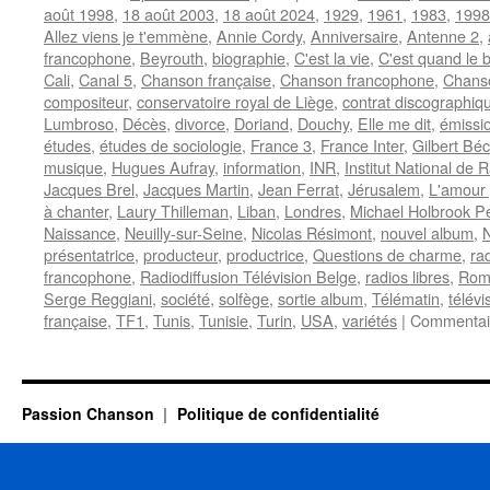
août 1998
,
18 août 2003
,
18 août 2024
,
1929
,
1961
,
1983
,
1998
Allez viens je t'emmène
,
Annie Cordy
,
Anniversaire
,
Antenne 2
,
francophone
,
Beyrouth
,
biographie
,
C'est la vie
,
C'est quand le 
Cali
,
Canal 5
,
Chanson française
,
Chanson francophone
,
Chanso
compositeur
,
conservatoire royal de Liège
,
contrat discographiq
Lumbroso
,
Décès
,
divorce
,
Doriand
,
Douchy
,
Elle me dit
,
émissio
études
,
études de sociologie
,
France 3
,
France Inter
,
Gilbert Bé
musique
,
Hugues Aufray
,
information
,
INR
,
Institut National de 
Jacques Brel
,
Jacques Martin
,
Jean Ferrat
,
Jérusalem
,
L'amour 
à chanter
,
Laury Thilleman
,
Liban
,
Londres
,
Michael Holbrook P
Naissance
,
Neuilly-sur-Seine
,
Nicolas Résimont
,
nouvel album
,
présentatrice
,
producteur
,
productrice
,
Questions de charme
,
ra
francophone
,
Radiodiffusion Télévision Belge
,
radios libres
,
Rom
Serge Reggiani
,
société
,
solfège
,
sortie album
,
Télématin
,
télévi
française
,
TF1
,
Tunis
,
Tunisie
,
Turin
,
USA
,
variétés
|
Commentai
Passion Chanson
Politique de confidentialité