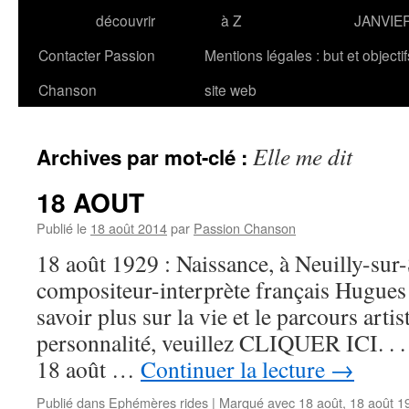
découvrir
à Z
JANVIE
Contacter Passion
Mentions légales : but et objecti
Chanson
site web
Elle me dit
Archives par mot-clé :
18 AOUT
Publié le
18 août 2014
par
Passion Chanson
18 août 1929 : Naissance, à Neuilly-sur-
compositeur-interprète français Hugu
savoir plus sur la vie et le parcours artis
personnalité, veuillez CLIQUER ICI. . . .
18 août …
Continuer la lecture
→
Publié dans
Ephémères rides
|
Marqué avec
18 août
,
18 août 1