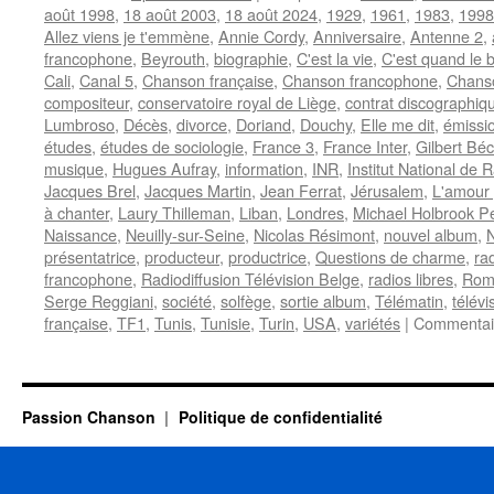
août 1998
,
18 août 2003
,
18 août 2024
,
1929
,
1961
,
1983
,
1998
Allez viens je t'emmène
,
Annie Cordy
,
Anniversaire
,
Antenne 2
,
francophone
,
Beyrouth
,
biographie
,
C'est la vie
,
C'est quand le 
Cali
,
Canal 5
,
Chanson française
,
Chanson francophone
,
Chanso
compositeur
,
conservatoire royal de Liège
,
contrat discographiq
Lumbroso
,
Décès
,
divorce
,
Doriand
,
Douchy
,
Elle me dit
,
émissio
études
,
études de sociologie
,
France 3
,
France Inter
,
Gilbert Bé
musique
,
Hugues Aufray
,
information
,
INR
,
Institut National de 
Jacques Brel
,
Jacques Martin
,
Jean Ferrat
,
Jérusalem
,
L'amour 
à chanter
,
Laury Thilleman
,
Liban
,
Londres
,
Michael Holbrook P
Naissance
,
Neuilly-sur-Seine
,
Nicolas Résimont
,
nouvel album
,
présentatrice
,
producteur
,
productrice
,
Questions de charme
,
ra
francophone
,
Radiodiffusion Télévision Belge
,
radios libres
,
Rom
Serge Reggiani
,
société
,
solfège
,
sortie album
,
Télématin
,
télévi
française
,
TF1
,
Tunis
,
Tunisie
,
Turin
,
USA
,
variétés
|
Commentai
Passion Chanson
Politique de confidentialité