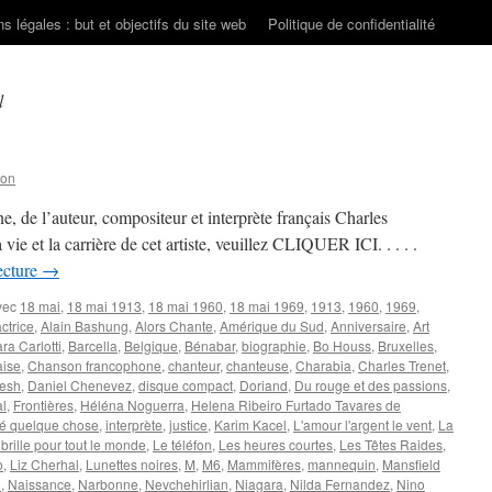
s légales : but et objectifs du site web
Politique de confidentialité
l
son
, de l’auteur, compositeur et interprète français Charles
ie et la carrière de cet artiste, veuillez CLIQUER ICI. . . . .
ecture
→
vec
18 mai
,
18 mai 1913
,
18 mai 1960
,
18 mai 1969
,
1913
,
1960
,
1969
,
actrice
,
Alain Bashung
,
Alors Chante
,
Amérique du Sud
,
Anniversaire
,
Art
ra Carlotti
,
Barcella
,
Belgique
,
Bénabar
,
biographie
,
Bo Houss
,
Bruxelles
,
aise
,
Chanson francophone
,
chanteur
,
chanteuse
,
Charabia
,
Charles Trenet
,
iesh
,
Daniel Chenevez
,
disque compact
,
Doriand
,
Du rouge et des passions
,
al
,
Frontières
,
Héléna Noguerra
,
Helena Ribeiro Furtado Tavares de
ivé quelque chose
,
interprète
,
justice
,
Karim Kacel
,
L'amour l'argent le vent
,
La
 brille pour tout le monde
,
Le téléfon
,
Les heures courtes
,
Les Têtes Raides
,
o
,
Liz Cherhal
,
Lunettes noires
,
M
,
M6
,
Mammifères
,
mannequin
,
Mansfield
n
,
Naissance
,
Narbonne
,
Nevchehirlian
,
Niagara
,
Nilda Fernandez
,
Nino