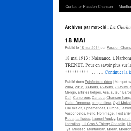
Contacter Passion Chanson
Mention
Liz Cherha
Archives par mot-clé :
18 MAI
Publié le
18 mai 2014
par
Passion Chan
18 mai 1913 : Naissance, à Narbonne
TRENET. Pour en savoir plus sur la v
********** . . . . …
Continuer la l
Publié dans
Ephémères rides
|
Marqué a
2004
,
2012
,
33-tours
,
45-tours
,
78-tours
,
Mengo
,
artistes belges
,
Asa
,
auteur
,
Barba
Cali
,
Cameroun
,
Canada
,
Chanson franç
Claire Denamur
,
compositeur
,
Cyril Moka
Elle m'a dit
,
Ephémérides
,
Europe
,
Festiv
Vasconcelos
,
Hello
,
Hommage
,
Il est arr
Ruda
,
Latitudes
,
Laurent Voulzy
,
Le soleil
libération
,
Lili Cros & Thierry Chazelle
,
Li
Tya
,
Miossec
,
Montauban
,
Moran
,
Mouro