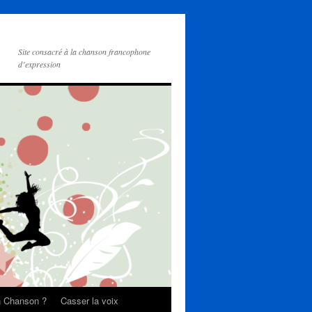
Site consacré à la chanson francophone
d’expression
on Chanson ?
Casser la voix