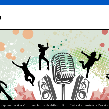
n
graphies de A à Z
.Les Actus de JANVIER
.Qui est « derrière » Passi