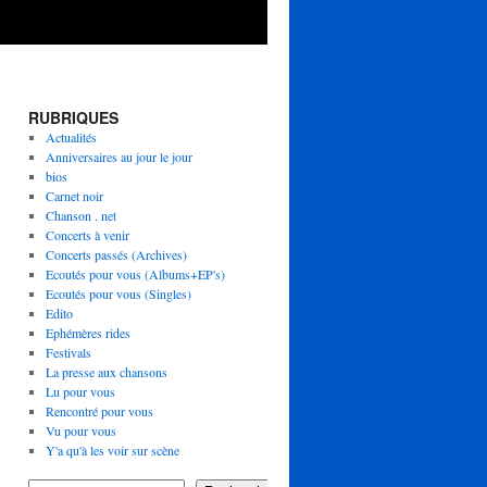
RUBRIQUES
Actualités
Anniversaires au jour le jour
bios
Carnet noir
Chanson . net
Concerts à venir
Concerts passés (Archives)
Ecoutés pour vous (Albums+EP's)
Ecoutés pour vous (Singles)
Edito
Ephémères rides
Festivals
La presse aux chansons
Lu pour vous
Rencontré pour vous
Vu pour vous
Y'a qu'à les voir sur scène