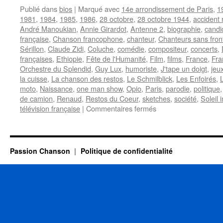
Publié dans
bios
|
Marqué avec
14e arrondissement de Paris
,
19
1981
,
1984
,
1985
,
1986
,
28 octobre
,
28 octobre 1944
,
accident 
André Manoukian
,
Annie Girardot
,
Antenne 2
,
biographie
,
candi
française
,
Chanson francophone
,
chanteur
,
Chanteurs sans fron
Sérillon
,
Claude Zidi
,
Coluche
,
comédie
,
compositeur
,
concerts
,
françaises
,
Ethiopie
,
Fête de l'Humanité
,
Film
,
films
,
France
,
Fra
Orchestre du Splendid
,
Guy Lux
,
humoriste
,
J'tape un doigt
,
jeu
la cuisse
,
La chanson des restos
,
Le Schmilblick
,
Les Enfoirés
,
moto
,
Naissance
,
one man show
,
Opio
,
Paris
,
parodie
,
politique
de camion
,
Renaud
,
Restos du Coeur
,
sketches
,
société
,
Soleil
sur
télévision française
|
Commentaires fermés
COLUCHE
Passion Chanson
Politique de confidentialité