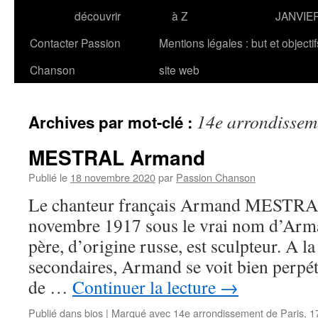
découvrir
à Z
JANVIE
Contacter Passion
Mentions légales : but et objecti
Chanson
site web
14e arrondissem
Archives par mot-clé :
MESTRAL Armand
Publié le
18 novembre 2020
par
Passion Chanson
Le chanteur français Armand MESTRAL 
novembre 1917 sous le vrai nom d’Arm
père, d’origine russe, est sculpteur. A la
secondaires, Armand se voit bien perpétu
de …
Continuer la lecture
→
Publié dans
bios
|
Marqué avec
14e arrondissement de Paris
,
1