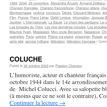
1969
,
2000
,
25 novembre
,
Alexandre Arcady
,
Armand Zelikson
Chanson française
,
Chanson francophone
,
Chanson gitane
,
cha
Montparnasse
,
cinéma
,
concours
,
Décès
,
Edouard Molinaro
,
ég
Film
,
France
,
Franz Lehar
,
Gaîté Lyrique
,
inhumation
,
Jacques B
Jezebel
,
L'Internationale
,
La Baule
,
Le chant des partisans
,
Le 
Les brigades du Tigre
,
Les cinq dernières minutes
,
Les enquête
Maurice Yvain
,
Mississippi
,
Mon oncle Benjamin
,
Naissance
,
Ol'
opérettes
,
Paris
,
peintre
,
Plaine ma plaine
,
prisonnier
,
Russie
,
s
série télé
,
service militaire
,
télévision
,
télévision française
|
Comm
COLUCHE
Publié le
26 octobre 2020
par
Passion Chanson
L’humoriste, acteur et chanteur frança
octobre 1944 dans le 14e arrondissemen
de Michel Colucci. Avec sa salopette bl
(à moins que ce ne soit le contraire), 
Continuer la lecture
→