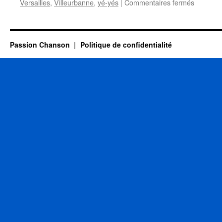
sur
Versailles
,
Villeurbanne
,
yé-yés
|
Commentaires fermés
COLOM
Pia
Passion Chanson
Politique de confidentialité