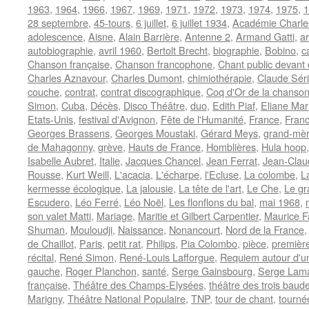
1963
,
1964
,
1966
,
1967
,
1969
,
1971
,
1972
,
1973
,
1974
,
1975
,
1
28 septembre
,
45-tours
,
6 juillet
,
6 juillet 1934
,
Académie Charle
adolescence
,
Aisne
,
Alain Barrière
,
Antenne 2
,
Armand Gatti
,
a
autobiographie
,
avril 1960
,
Bertolt Brecht
,
biographie
,
Bobino
,
c
Chanson française
,
Chanson francophone
,
Chant public devant 
Charles Aznavour
,
Charles Dumont
,
chimiothérapie
,
Claude Séri
couche
,
contrat
,
contrat discographique
,
Coq d'Or de la chanson
Simon
,
Cuba
,
Décès
,
Disco Théâtre
,
duo
,
Edith Piaf
,
Eliane Mar
Etats-Unis
,
festival d'Avignon
,
Fête de l'Humanité
,
France
,
Franc
Georges Brassens
,
Georges Moustaki
,
Gérard Meys
,
grand-mè
de Mahagonny
,
grève
,
Hauts de France
,
Homblières
,
Hula hoop
Isabelle Aubret
,
Italie
,
Jacques Chancel
,
Jean Ferrat
,
Jean-Claud
Rousse
,
Kurt Weill
,
L'acacia
,
L'écharpe
,
l'Ecluse
,
La colombe
,
L
kermesse écologique
,
La jalousie
,
La tête de l'art
,
Le Che
,
Le gr
Escudero
,
Léo Ferré
,
Léo Noël
,
Les flonflons du bal
,
mai 1968
,
son valet Matti
,
Mariage
,
Maritie et Gilbert Carpentier
,
Maurice 
Shuman
,
Mouloudji
,
Naissance
,
Nonancourt
,
Nord de la France
de Chaillot
,
Paris
,
petit rat
,
Philips
,
Pia Colombo
,
pièce
,
première
récital
,
René Simon
,
René-Louis Lafforgue
,
Requiem autour d'u
gauche
,
Roger Planchon
,
santé
,
Serge Gainsbourg
,
Serge Lam
française
,
Théâtre des Champs-Elysées
,
théâtre des trois baud
Marigny
,
Théâtre National Populaire
,
TNP
,
tour de chant
,
tourné