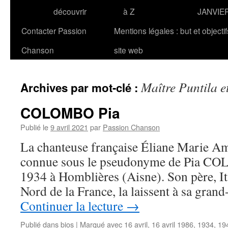
découvrir
à Z
JANVIE
Contacter Passion
Mentions légales : but et objecti
Chanson
site web
Maître Puntila et
Archives par mot-clé :
COLOMBO Pia
Publié le
9 avril 2021
par
Passion Chanson
La chanteuse française Éliane Marie 
connue sous le pseudonyme de Pia COLO
1934 à Homblières (Aisne). Son père, Ita
Nord de la France, la laissent à sa gra
Continuer la lecture
→
Publié dans
bios
|
Marqué avec
16 avril
,
16 avril 1986
,
1934
,
19