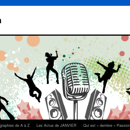
n
graphies de A à Z
.Les Actus de JANVIER
.Qui est « derrière » Passi