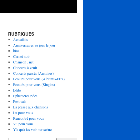
RUBRIQUES
Actualités
Anniversaires au jour le jour
bios
Carnet noir
Chanson . net
Concerts à venir
Concerts passés (Archives)
Ecoutés pour vous (Albums+EP's)
Ecoutés pour vous (Singles)
Edito
Ephémères rides
Festivals
La presse aux chansons
Lu pour vous
Rencontré pour vous
Vu pour vous
Y'a qu'à les voir sur scène