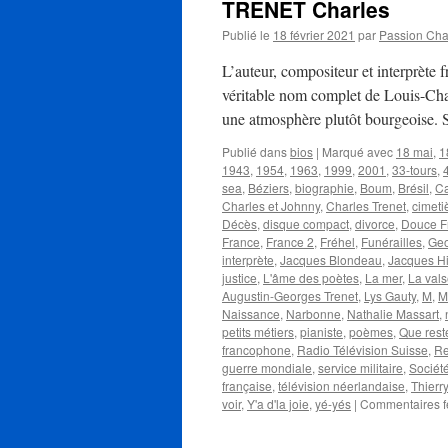
TRENET Charles
Publié le
18 février 2021
par
Passion Ch
L’auteur, compositeur et interprèt
véritable nom complet de Louis-Char
une atmosphère plutôt bourgeoise. 
Publié dans
bios
|
Marqué avec
18 mai
,
1
1943
,
1954
,
1963
,
1999
,
2001
,
33-tours
,
sea
,
Béziers
,
biographie
,
Boum
,
Brésil
,
C
Charles et Johnny
,
Charles Trenet
,
cimeti
Décès
,
disque compact
,
divorce
,
Douce F
France
,
France 2
,
Fréhel
,
Funérailles
,
Geo
interprète
,
Jacques Blondeau
,
Jacques Hi
justice
,
L'âme des poètes
,
La mer
,
La vals
Augustin-Georges Trenet
,
Lys Gauty
,
M
,
M
Naissance
,
Narbonne
,
Nathalie Massart
,
petits métiers
,
pianiste
,
poèmes
,
Que rest
francophone
,
Radio Télévision Suisse
,
Re
guerre mondiale
,
service militaire
,
Sociét
française
,
télévision néerlandaise
,
Thierr
voir
,
Y'a d'la joie
,
yé-yés
|
Commentaires 