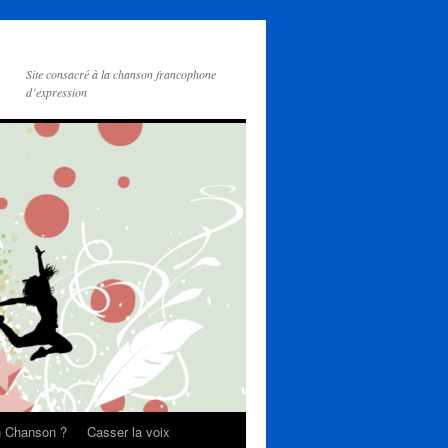
Site consacré à la chanson francophone
d’expression
on Chanson ?
Casser la voix