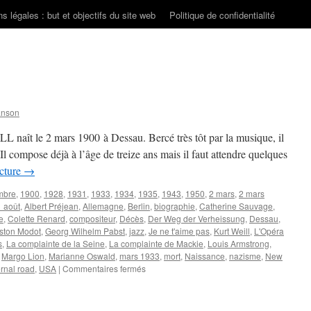
s légales : but et objectifs du site web
Politique de confidentialité
anson
 naît le 2 mars 1900 à Dessau. Bercé très tôt par la musique, il
Il compose déjà à l’âge de treize ans mais il faut attendre quelques
ecture
→
mbre
,
1900
,
1928
,
1931
,
1933
,
1934
,
1935
,
1943
,
1950
,
2 mars
,
2 mars
 août
,
Albert Préjean
,
Allemagne
,
Berlin
,
biographie
,
Catherine Sauvage
,
e
,
Colette Renard
,
compositeur
,
Décès
,
Der Weg der Verheissung
,
Dessau
,
ston Modot
,
Georg Wilhelm Pabst
,
jazz
,
Je ne t'aime pas
,
Kurt Weill
,
L'Opéra
s
,
La complainte de la Seine
,
La complainte de Mackie
,
Louis Armstrong
,
,
Margo Lion
,
Marianne Oswald
,
mars 1933
,
mort
,
Naissance
,
nazisme
,
New
sur
rnal road
,
USA
|
Commentaires fermés
WEILL
Kurt