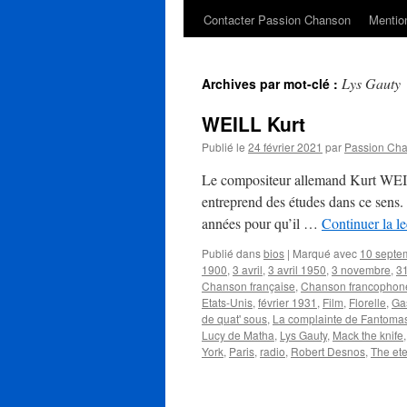
Contacter Passion Chanson
Mention
Lys Gauty
Archives par mot-clé :
WEILL Kurt
Publié le
24 février 2021
par
Passion Ch
Le compositeur allemand Kurt WEILL
entreprend des études dans ce sens. 
années pour qu’il …
Continuer la l
Publié dans
bios
|
Marqué avec
10 septe
1900
,
3 avril
,
3 avril 1950
,
3 novembre
,
31
Chanson française
,
Chanson francophon
Etats-Unis
,
février 1931
,
Film
,
Florelle
,
Ga
de quat' sous
,
La complainte de Fantoma
Lucy de Matha
,
Lys Gauty
,
Mack the knife
York
,
Paris
,
radio
,
Robert Desnos
,
The ete