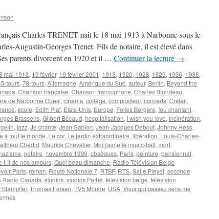
anson
e français Charles TRENET naît le 18 mai 1913 à Narbonne sous le
les-Augustin-Georges Trenet. Fils de notaire, il est élevé dans
Ses parents divorcent en 1920 et il …
Continuer la lecture
→
8 mai 1913
,
19 février
,
19 février 2001
,
1913
,
1920
,
1928
,
1929
,
1936
,
1938
,
45-tours
,
78-tours
,
Allemagne
,
Amérique du Sud
,
auteur
,
Berlin
,
Beyond the
anada
,
Chanson française
,
Chanson francophone
,
Charles Blondeau
,
ère de Narbonne Ouest
,
cinéma
,
collège
,
compositeur
,
concerts
,
Créteil
,
rance
,
école
,
Edith Piaf
,
Etats-Unis
,
Europe
,
Folies Bergère
,
fou chantant
,
rges Brassens
,
Gilbert Bécaud
,
hospitalisation
,
I wish you love
,
incinération
,
gelin
,
jazz
,
Je chante
,
Jean Sablon
,
Jean-Jacques Debout
,
Johnny Hess
,
e à tout le monde
,
Le cor
,
Le jardin extraordinaire
,
libération
,
Louis-Charles-
atthieu Chédid
,
Maurice Chevalier
,
Moi j'aime le music-hall
,
mort
,
nazisme
,
notaire
,
novembre 1999
,
obsèques
,
Paris
,
peinture
,
pensionnat
,
e-t-il de nos amours
,
Quel beau dimanche
,
Radio Télévision Belge
voir Paris
,
roman
,
Route Nationale 7
,
RTBF
,
RTS
,
Salle Pleyel
,
seconde
é Radio Canada
,
studios
,
studios Pathé
,
télévision belge
,
télévision
y Stampfler
,
Thomas Fersen
,
TV5 Monde
,
USA
,
Vous qui passez sans me
sur
fermés
TRENET
Charles