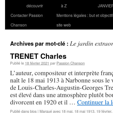
découvrir
à Z
JANVIE
Contacter Passion
Mentions légales : but et objecti
Chanson
site web
Le jardin extrao
Archives par mot-clé :
TRENET Charles
Publié le
18 février 2021
par
Passion Chanson
L’auteur, compositeur et interprète fr
naît le 18 mai 1913 à Narbonne sous le
de Louis-Charles-Augustin-Georges Trene
est élevé dans une atmosphère plutôt bo
divorcent en 1920 et il …
Continuer la 
Publié dans
bios
|
Marqué avec
18 mai
,
18 mai 1913
,
19 février