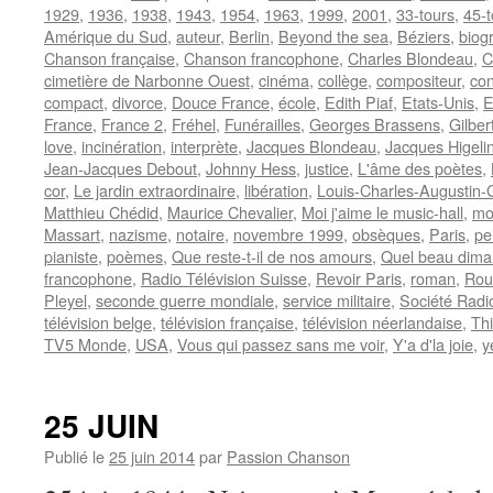
1929
,
1936
,
1938
,
1943
,
1954
,
1963
,
1999
,
2001
,
33-tours
,
45-t
Amérique du Sud
,
auteur
,
Berlin
,
Beyond the sea
,
Béziers
,
biog
Chanson française
,
Chanson francophone
,
Charles Blondeau
,
C
cimetière de Narbonne Ouest
,
cinéma
,
collège
,
compositeur
,
con
compact
,
divorce
,
Douce France
,
école
,
Edith Piaf
,
Etats-Unis
,
E
France
,
France 2
,
Fréhel
,
Funérailles
,
Georges Brassens
,
Gilbe
love
,
incinération
,
interprète
,
Jacques Blondeau
,
Jacques Higeli
Jean-Jacques Debout
,
Johnny Hess
,
justice
,
L'âme des poètes
,
cor
,
Le jardin extraordinaire
,
libération
,
Louis-Charles-Augustin-
Matthieu Chédid
,
Maurice Chevalier
,
Moi j'aime le music-hall
,
mo
Massart
,
nazisme
,
notaire
,
novembre 1999
,
obsèques
,
Paris
,
pe
pianiste
,
poèmes
,
Que reste-t-il de nos amours
,
Quel beau dim
francophone
,
Radio Télévision Suisse
,
Revoir Paris
,
roman
,
Rou
Pleyel
,
seconde guerre mondiale
,
service militaire
,
Société Rad
télévision belge
,
télévision française
,
télévision néerlandaise
,
Thi
TV5 Monde
,
USA
,
Vous qui passez sans me voir
,
Y'a d'la joie
,
y
25 JUIN
Publié le
25 juin 2014
par
Passion Chanson