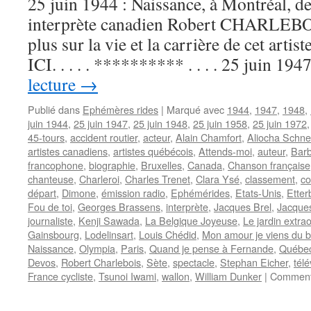
25 juin 1944 : Naissance, à Montréal, d
interprète canadien Robert CHARLEBOI
plus sur la vie et la carrière de cet art
ICI. . . . . ********** . . . . 25 juin 1
lecture
→
Publié dans
Ephémères rides
|
Marqué avec
1944
,
1947
,
1948
,
juin 1944
,
25 juin 1947
,
25 juin 1948
,
25 juin 1958
,
25 juin 1972
45-tours
,
accident routier
,
acteur
,
Alain Chamfort
,
Aliocha Schne
artistes canadiens
,
artistes québécois
,
Attends-moi
,
auteur
,
Barb
francophone
,
biographie
,
Bruxelles
,
Canada
,
Chanson française
chanteuse
,
Charleroi
,
Charles Trenet
,
Clara Ysé
,
classement
,
c
départ
,
Dimone
,
émission radio
,
Ephémérides
,
Etats-Unis
,
Etter
Fou de toi
,
Georges Brassens
,
interprète
,
Jacques Brel
,
Jacque
journaliste
,
Kenji Sawada
,
La Belgique Joyeuse
,
Le jardin extrao
Gainsbourg
,
Lodelinsart
,
Louis Chédid
,
Mon amour je viens du 
Naissance
,
Olympia
,
Paris
,
Quand je pense à Fernande
,
Québe
Devos
,
Robert Charlebois
,
Sète
,
spectacle
,
Stephan Eicher
,
télé
France cycliste
,
Tsunoi Iwami
,
wallon
,
William Dunker
|
Comment