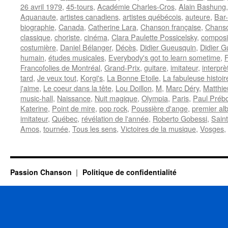
26 avril 1979
,
45-tours
,
Académie Charles-Cros
,
Alain Bashung
Aquanaute
,
artistes canadiens
,
artistes québécois
,
auteure
,
Bar
biographie
,
Canada
,
Catherine Lara
,
Chanson française
,
Chanso
classique
,
choriste
,
cinéma
,
Clara Paulette Possicelsky
,
composi
costumière
,
Daniel Bélanger
,
Décès
,
Didier Gueusquin
,
Didier G
humain
,
études musicales
,
Everybody's got to learn sometime
,
F
Francofolies de Montréal
,
Grand-Prix
,
guitare
,
imitateur
,
interprè
tard
,
Je veux tout
,
Korgi's
,
La Bonne Etoile
,
La fabuleuse histoir
j'aime
,
Le coeur dans la tête
,
Lou Doillon
,
M
,
Marc Déry
,
Matthie
music-hall
,
Naissance
,
Nuit magique
,
Olympia
,
Paris
,
Paul Prébo
Katerine
,
Point de mire
,
pop rock
,
Poussière d'ange
,
premier al
imitateur
,
Québec
,
révélation de l'année
,
Roberto Gobessi
,
Sain
Amos
,
tournée
,
Tous les sens
,
Victoires de la musique
,
Vosges
,
Passion Chanson
Politique de confidentialité