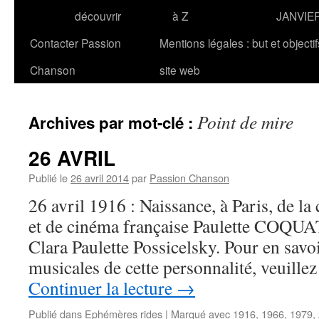
découvrir
à Z
JANVIE
Contacter Passion
Mentions légales : but et objecti
Chanson
site web
Point de mire
Archives par mot-clé :
26 AVRIL
Publié le
26 avril 2014
par
Passion Chanson
26 avril 1916 : Naissance, à Paris, de la
et de cinéma française Paulette COQU
Clara Paulette Possicelsky. Pour en savoir
musicales de cette personnalité, veuil
Continuer la lecture
→
Publié dans
Ephémères rides
|
Marqué avec
1916
,
1966
,
1979
,