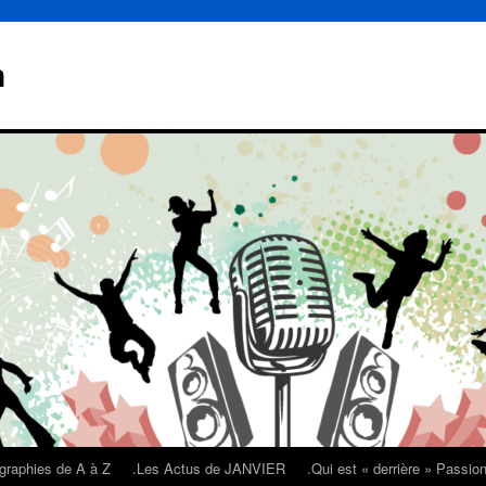
n
graphies de A à Z
.Les Actus de JANVIER
.Qui est « derrière » Passi