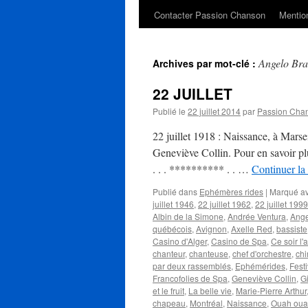
Contacter Passion Chanson
Mention
Angelo Bra
Archives par mot-clé :
22 JUILLET
Publié le
22 juillet 2014
par
Passion Cha
22 juillet 1918 : Naissance, à Mar
Geneviève Collin. Pour en savoir pl
. . . ********** . . …
Continuer la
Publié dans
Ephémères rides
|
Marqué a
juillet 1946
,
22 juillet 1962
,
22 juillet 1999
Albin de la Simone
,
Andrée Ventura
,
Ange
québécois
,
Avignon
,
Axelle Red
,
bassiste
Casino d'Alger
,
Casino de Spa
,
Ce soir l
chanteur
,
chanteuse
,
chef d'orchestre
,
chi
par deux rassemblés
,
Ephémérides
,
Festi
Francofolies de Spa
,
Geneviève Collin
,
G
et le fruit
,
La belle vie
,
Marie-Pierre Arthur
chapeau
,
Montréal
,
Naissance
,
Ouah oua