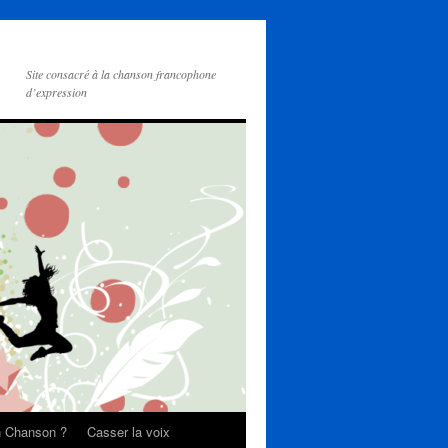
Site consacré à la chanson francophone
d’expression
on Chanson ?
Casser la voix