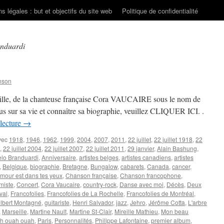
s légales : but et objectifs du site web
Politique de confidentialité
nduardi
nson
seille, de la chanteuse française Cora VAUCAIRE sous le nom de
us sur sa vie et connaître sa biographie, veuillez CLIQUER ICI. .
 lecture
→
vec
1918
,
1946
,
1962
,
1999
,
2004
,
2007
,
2011
,
22 juillet
,
22 juillet 1918
,
22
,
22 juillet 2004
,
22 juillet 2007
,
22 juillet 2011
,
29 janvier
,
Alain Bashung
,
lo Branduardi
,
Anniversaire
,
artistes belges
,
artistes canadiens
,
artistes
,
Belgique
,
biographie
,
Bretagne
,
Bungalow
,
cabarets
,
Canada
,
cancer
,
'amour est dans tes yeux
,
Chanson française
,
Chanson francophone
,
miste
,
Concert
,
Cora Vaucaire
,
country-rock
,
Danse avec moi
,
Décès
,
Deux
val
,
Francofolies
,
Francofolies de La Rochelle
,
Francofolies de Montréal
,
ilbert Montagné
,
guitariste
,
Henri Salvador
,
jazz
,
Jehro
,
Jérôme Cotta
,
L'arbre
,
Marseille
,
Martine Nault
,
Martine St-Clair
,
Mireille Mathieu
,
Mon beau
h ouah ouah
,
Paris
,
Personnalités
,
Philippe Lafontaine
,
premier album
,