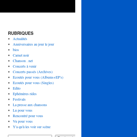
RUBRIQUES
Actualités
Anniversaires au jour le jour
bios
Carnet noir
Chanson . net
Concerts à venir
Concerts passés (Archives)
Ecoutés pour vous (Albums+EP's)
Ecoutés pour vous (Singles)
Edito
Ephémères rides
Festivals
La presse aux chansons
Lu pour vous
Rencontré pour vous
Vu pour vous
Y'a qu'à les voir sur scène