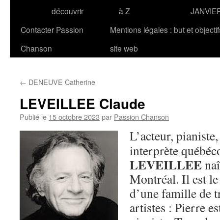
découvrir
à Z
JANVIE
Contacter Passion
Mentions légales : but et objecti
Chanson
site web
←
DENEUVE Catherine
LEVEILLEE Claude
Publié le
15 octobre 2023
par
Passion Chanson
L’acteur, pianiste
interprète québéc
LEVEILLEE
naî
Montréal. Il est l
d’une famille de t
artistes : Pierre e