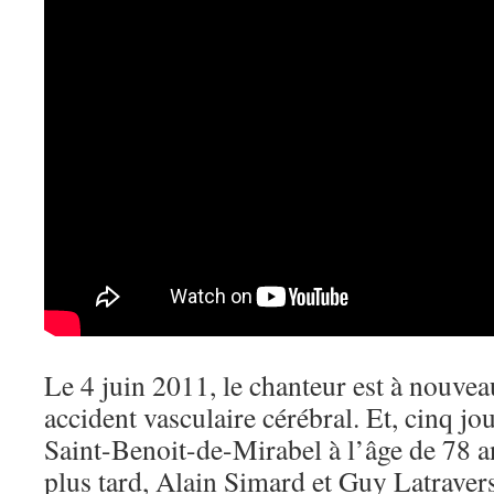
Le 4 juin 2011, le chanteur est à nouve
accident vasculaire cérébral. Et, cinq jou
Saint-Benoit-de-Mirabel à l’âge de 78 
plus tard, Alain Simard et Guy Latraver