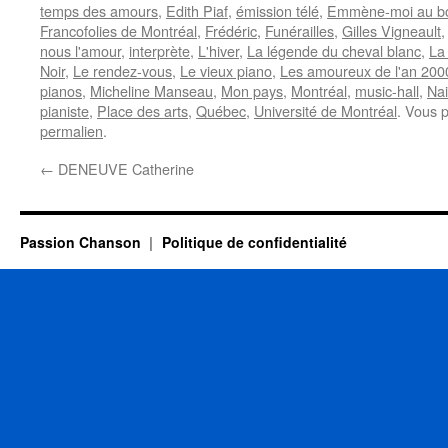
temps des amours
,
Edith Piaf
,
émission télé
,
Emmène-moi au b
Francofolies de Montréal
,
Frédéric
,
Funérailles
,
Gilles Vigneault
nous l'amour
,
interprète
,
L'hiver
,
La légende du cheval blanc
,
La
Noir
,
Le rendez-vous
,
Le vieux piano
,
Les amoureux de l'an 200
pianos
,
Micheline Manseau
,
Mon pays
,
Montréal
,
music-hall
,
Na
pianiste
,
Place des arts
,
Québec
,
Université de Montréal
. Vous 
permalien
.
←
DENEUVE Catherine
Passion Chanson
Politique de confidentialité