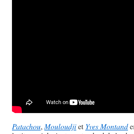
Patachou
,
Mouloudji
et
Yves Montand
en