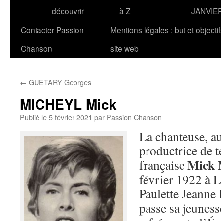
découvrir
à Z
JANVIE
Contacter Passion
Mentions légales : but et objecti
Chanson
site web
←
GUETARY Georges
MICHEYL Mick
Publié le
5 février 2021
par
Passion Chanson
La chanteuse, au
productrice de t
Mick
française
février 1922 à 
Paulette Jeanne
passe sa jeunesse