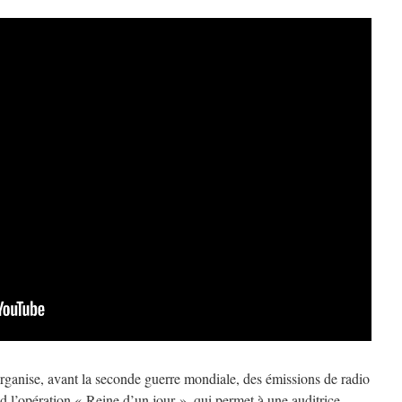
rganise, avant la seconde guerre mondiale, des émissions de radio
ed l’opération « Reine d’un jour », qui permet à une auditrice,