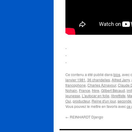
.
.
.
Ce contenu a été publié dans
bios
, avec
janvier 1981
,
36 chandelles
,
Alfred Jarry
,
francophone
,
Charles Aznavour
,
Claude 
Nohain
,
France
,
frère
,
Gilbert Bécaud
,
imi
jeunesse
,
L'autocar en folie
,
librettiste
,
Ma
Oui
,
producteur
,
Reine d'un jour
,
seconde 
Vous pouvez le mettre en favoris avec
ce 
←
REINHARDT Django