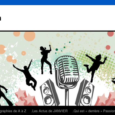
n
graphies de A à Z
.Les Actus de JANVIER
.Qui est « derrière » Passi