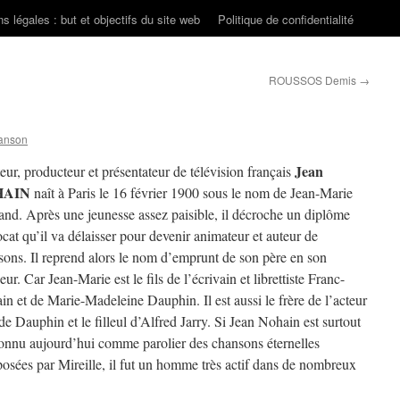
s légales : but et objectifs du site web
Politique de confidentialité
ROUSSOS Demis
→
anson
Jean
eur, producteur et présentateur de télévision français
HAIN
naît à Paris le 16 février 1900 sous le nom de Jean-Marie
and. Après une jeunesse assez paisible, il décroche un diplôme
cat qu’il va délaisser pour devenir animateur et auteur de
sons. Il reprend alors le nom d’emprunt de son père en son
ur. Car Jean-Marie est le fils de l’écrivain et librettiste Franc-
n et de Marie-Madeleine Dauphin. Il est aussi le frère de l’acteur
e Dauphin et le filleul d’Alfred Jarry. Si Jean Nohain est surtout
connu aujourd’hui comme parolier des chansons éternelles
osées par Mireille, il fut un homme très actif dans de nombreux