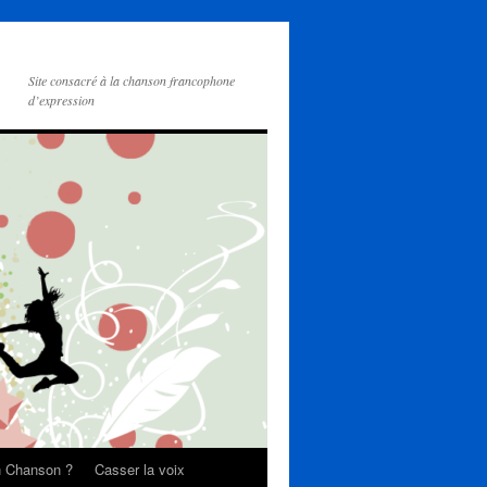
Site consacré à la chanson francophone
d’expression
on Chanson ?
Casser la voix