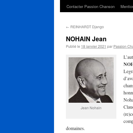
Contacter Passion Chanson
Mention
←
REINHARDT Django
NOHAIN Jean
Publié le
18 janvier 2021
par
Passion Ch
L’aut
NO
Legr
d’avo
chan
honne
Nohai
Claud
Jean Nohain
(re)
comp
domaines.