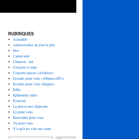
RUBRIQUES
Actualités
Anniversaires au jour le jour
bios
Carnet noir
Chanson . net
Concerts à venir
Concerts passés (Archives)
Ecoutés pour vous (Albums+EP's)
Ecoutés pour vous (Singles)
Edito
Ephémères rides
Festivals
La presse aux chansons
Lu pour vous
Rencontré pour vous
Vu pour vous
Y'a qu'à les voir sur scène