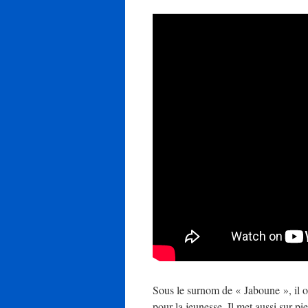
Sous le surnom de « Jaboune », il o
pour la jeunesse. Il met aussi sur pi