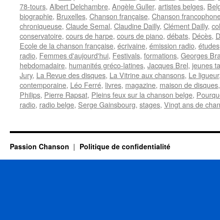
78-tours
,
Albert Delchambre
,
Angèle Guller
,
artistes belges
,
Bel
biographie
,
Bruxelles
,
Chanson française
,
Chanson francophon
chroniqueuse
,
Claude Semal
,
Claudine Dailly
,
Clément Dailly
,
co
conservatoire
,
cours de harpe
,
cours de piano
,
débats
,
Décès
,
D
Ecole de la chanson française
,
écrivaine
,
émission radio
,
études
radio
,
Femmes d'aujourd'hui
,
Festivals
,
formations
,
Georges Br
hebdomadaire
,
humanités gréco-latines
,
Jacques Brel
,
jeunes ta
Jury
,
La Revue des disques
,
La Vitrine aux chansons
,
Le ligueur
contemporaine
,
Léo Ferré
,
livres
,
magazine
,
maison de disques
Philips
,
Pierre Rapsat
,
Pleins feux sur la chanson belge
,
Pourqu
radio
,
radio belge
,
Serge Gainsbourg
,
stages
,
Vingt ans de cha
Passion Chanson
Politique de confidentialité