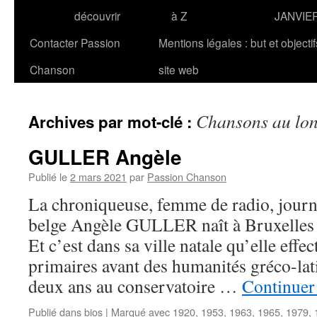
découvrir
à Z
JANVIE
Contacter Passion
Mentions légales : but et objecti
Chanson
site web
Chansons au lon
Archives par mot-clé :
GULLER Angèle
Publié le
2 mars 2021
par
Passion Chanson
La chroniqueuse, femme de radio, journa
belge Angèle GULLER naît à Bruxelles
Et c’est dans sa ville natale qu’elle effe
primaires avant des humanités gréco-lati
deux ans au conservatoire …
Continuer 
Publié dans
bios
|
Marqué avec
1920
,
1953
,
1963
,
1965
,
1979
,